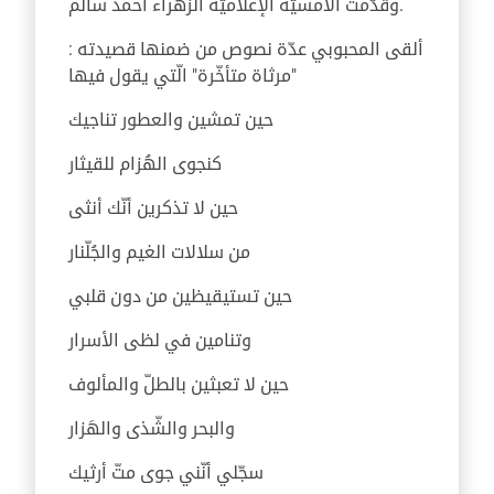
وقدّمت الأمسيّة الإعلاميّة الزهراء أحمد سالم.
: ألقى المحبوبي عدّة نصوص من ضمنها قصيدته
"مرثاة متأخّرة" الّتي يقول فيها
حين تمشين والعطور تناجيك
كنجوى الهُزام للقيثار
حين لا تذكرين أنّك أنثى
من سلالات الغيم والجُلّنار
حين تستيقيظين من دون قلبي
وتنامين في لظى الأسرار
حين لا تعبثين بالطلّ والمألوف
والبحر والشّذى والهَزار
سجّلي أنّني جوى متّ أرثيك