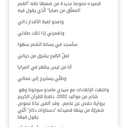
قصيده نصوصا عديدة من ضمنها نصّه "القمر
المعلّق من صبايا" الّذي يقول فيه:
وتمحو لعبة الأقدار ذاتي
وتغمرني إذا تمّت صلاتي
سأسجد في بساط الشعر سهوا
لعلّ الصّبح يشرق من حياتي
أنا من ليس يظهر في المرايا
وظلّي يستريح إلى مماتي
وانتهت الإلقاءات مع سيدي مامدو سوخونا وهو
شاعر من مواليد 2002، حافظ للقرآن الكريم
برواية حفص عن عاصم، وقد ألقى عدّة نصوص
شعريّة من بينها قصيدته "حسناوات دكار" الّتي
يقول فيها: