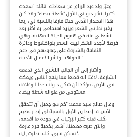
وعبّر ولد عبد الرزاق عن سعادته، قائلا: "سعدت
كثيرا بنشر ديواني الأول "شعلة بيضاء" وقد كان
هذا الاصدار الأدبي حدثا فارقا بالنسبة لي، ربما
يغير نظرتي للشعر ويزيد اهتمامي به أكثر بعد
انشغالي عنه في هموم الحياة المهنية، وهي
فرصة لأجدد الشكر لبيت الشعر بنواكشوط ودائرة
الثقافة بالشارقة على جهودهم في دعم
المواهب ونشر الأعمال الأدبية."
وأشار إلى أن الجانب النشري الذي تدعمه
الشارقة، لافتا انه قطعا مما ينفع الناس ويمكث
في الأرض، مؤكدا أن شكل ديوانه جذابا وغلافه
مستوحى من عنوانه شعلة بيضاء.
وقال صالح سيد محمد: "كم هو جميل أن تتحقق
الأمنيات. إصداري الأول بالنسبة لي إنجاز عظيم
،كنت قبله كثير الإرتياب في جودة ما أقدمه،
والآن صرت مطمئنا. أشعر بكمية فرح عارمة
تسكن قلبي، كلما نظرت إليه".