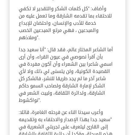
وأضاف: "كل كلمات الشكر والتقدير لا تكفي
للاحتفاء بما تقدمه الشارقة وما تعمل عليه من
خدمة للأدب والإنسان، واحتضان للإبداع
والمبدعين ، فهي مرتع المبدعين الخصب
وملاذهم".
أما الشاعر المختار عالم، فقد قال: "أنا سعيد جدا
بأن أقرأ نصوصي في عيون القراء، وأن أرى
اسمي شاعرا بين الشعراء وأن أكون مفردة في
القصيدة الكونية، ولن يتسنى لي ذلك ولا لأي
شاعر آخر ما لم يجد طريقا للنشر، فالشكر كل
الشكر لإمارة الشارقة ولصاحب السمو حاكم
الشارقة، ولدائرة الثقافة، ولبيت الشعر في
نواكشوط".
وأعرب سيدنا الناء عن فرحته الغامرة، قائلا:
"سعيد جدا بهذا الإصدار والاحتفاء به وتقديمه
إلى القارئ ليتعرف على تجربتي الشعرية في
هذه المرحلة، مؤكدا أن دائرة الثقافة بالشارقة