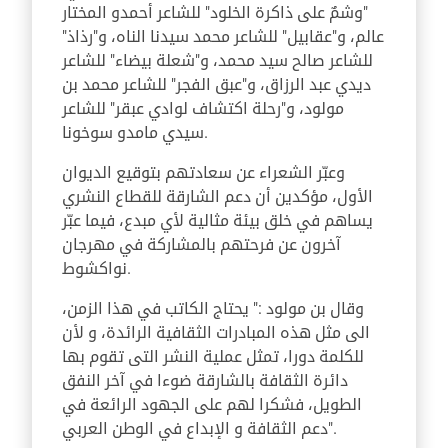
"وشمٌ على ذاكرة الخلود" للشاعر أحمدو المختار
عالم، و"عقابيل" للشاعر محمد سيدنا الناه، و"رذاذ"
للشاعر صالح سيد محمد، و"شعلة بيضاء" للشاعر
ديدي عبد الرزاق، و"عبق الفجر" للشاعر محمد بن
مولود، و"رحلة اكتشاف لوادي عبقر" للشاعر
سيدي مامدو سوخونا.
وعبّر الشعراء عن سعادتهم بتوقيع الديوان
الأول، مؤكدين أن دعم الشارقة للقطاع النشري
يساهم في خلق بيئة مثالية لأي مبدع، فيما عبّر
آخرون عن فرحتهم بالمشاركة في مهرجان
نواكشوط.
وقال بن مولود :" يحتاج الكاتب في هذا الزمن،
الى مثل هذه المبادرات الثقافية الرائدة، و لأن
للكلمة دورا، تمثل عملية النشر التى تقوم بها
دائرة الثقافة بالشارقة ضوءا في آخر النفق
الطويل، فشكرا لهم على الجهود الرائعة في
دعم الثقافة و الإبداع في الوطن العربي".