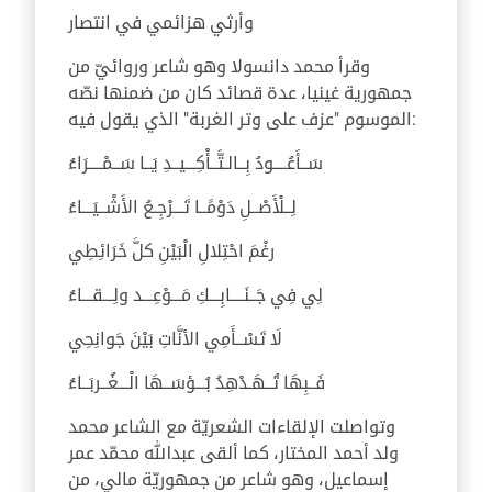
وأرثي هزائمي في انتصار
وقرأ محمد دانسولا وهو شاعر وروائيّ من
جمهورية غينيا، عدة قصائد كان من ضمنها نصّه
الموسوم "عزف على وتر الغربة" الذي يقول فيه:
سَــأَعُــــودُ بِــالـتَّــأْكِـــيــدِ يَــا سَــمْــــرَاءُ
لِــلْأَصْــلِ دَوْمًــا تَـــرْجِـعُ الأَشْــيَـــاءُ
رغْمَ احْتِلالِ الْبَيْنِ كلَّ خَرَائِطِي
لِي فِي جَــنَــــابِـــكِ مَـــوْعِـــد ولِـــقـــاءُ
لَا تَسْــأَمِي الأنَّاتِ بَيْنَ جَوانِحِي
فَــبِهَا تُــهَـدْهِدُ بُـــؤسَــهَا الْـــغُــربَــاءُ
وتواصلت الإلقاءات الشعريّة مع الشاعر محمد
ولد أحمد المختار، كما ألقى عبدالله محمّد عمر
إسماعيل، وهو شاعر من جمهوريّة مالي، من