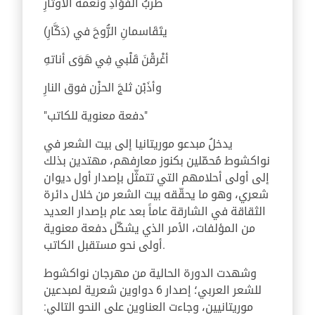
طربُ الفُؤادِ ونغْمةُ الأوتْارِ
يتَقَاسمانِ الرُّوحَ في (دَكَّارِ)
أغْرقْنَ قَلْبي فِي هَوَى أناتهِ
وأذَبْن ثلجَ الحزْن فوق النارِ
"دفعة معنوية للكاتب"
يدخلُ مبدعو موريتانيا إلى بيت الشعر في
نواكشوط مُحمّلين بكنوز معارفهم، مهتدين بذلك
إلى أولى أحلامهم التي تتمثّل بإصدار أول ديوان
شعري، وهو ما يحقّقه بيت الشعر من خلال دائرة
الثقاقة في الشارقة عاماً بعد عام بإصدار العديد
من المؤلفات، الأمر الذي يشكّل دفعة معنوية
أولى نحو مستقبل الكاتب.
وشهدت الدورة الحالية من مهرجان نواكشوط
للشعر العربي؛ إصدار 6 دواوين شعرية لمبدعين
موريتانيين، وجاءت العناوين على النحو التالي: