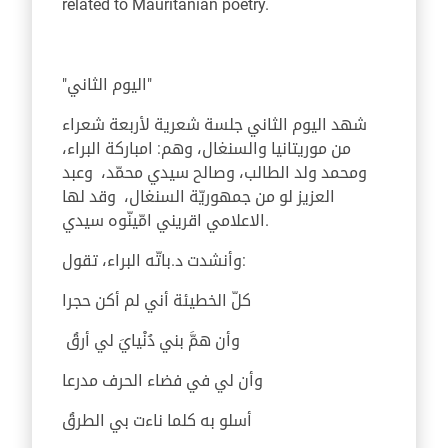
related to Mauritanian poetry.
"اليوم الثاني"
شهد اليوم الثاني جلسة شعرية لأربعة شعراء
من موريتانيا والسنغال، وهم: امباركة البراء،
ومحمد ولد الطالب، وصالح سيدي محمّد، وعبد
العزيز لو من جمهوريّة السنغال، وقد لها
الاعلامي اقريني امّينّوه سيدي.
وأنشدت د.باتّه البراء، تقول:
كلّ الخطيئة أني لم أكن حجرا
وأن همَّ بني دُنْيايَ لي أرقُ
وأن لي في فضاء الحرف مدرعا
أسلو به كلما ناءت بي الطرقُ