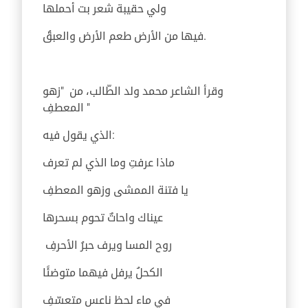
ولي حقيبة شعر بت أحملها
فيها من الأرض طعم الأرض والعبقُ.
وقرأ الشاعر محمد ولد الطّالب، من "زهو
المعطفِ "
الذي يقول فيه:
ماذا عرفتِ وما الذي لم تعرف
يا فتنة الممشى وزهو المعطفِ
عيناك واحاتٌ تحوم بسحرها
روح المسا ويرف حبرُ الأحرفِ
الكحلُ يرفل فيهما متوضئًا
في ماء لحظ ناعس متعسّفِ