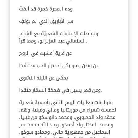
ودم المجرة خمرة قد آلفتْ
سر الأباريق الذي لم يؤلفِ
وتواصلت الإلقاءات الشعريّة مع الشاعر
السنغالي عبد العزيز لو، ومما قرأ:
عن قرية أعشبت في الروح
عن وطن ينمو بكل اخضرار الحب محتشدا
يحكى عن الليلة النشوى
وعن قمر يسيل في ضحكة السمّار متقدا.
وتواصلت فعاليات اليوم الثاني بأمسية شعرية
لخمسة شعراء من موريتانيا ومالي وغينيا، وهم:
محمّد ولد المحبوبي، ومحمد دانوسكو من غينيا،
ومحمد المختار ولد أحمدو، وعبد الله محمد عمر
إسماعيل من جمهورية مالي، وممادو سوخو،