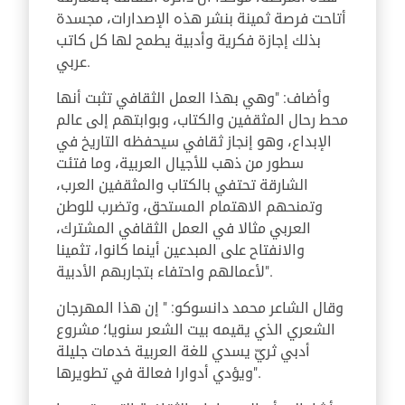
أتاحت فرصة ثمينة بنشر هذه الإصدارات، مجسدة
بذلك إجازة فكرية وأدبية يطمح لها كل كاتب
عربي.
وأضاف: "وهي بهذا العمل الثقافي تثبت أنها
محط رحال المثقفين والكتاب، وبوابتهم إلى عالم
الإبداع، وهو إنجاز ثقافي سيحفظه التاريخ في
سطور من ذهب للأجيال العربية، وما فتئت
الشارقة تحتفي بالكتاب والمثقفين العرب،
وتمنحهم الاهتمام المستحق، وتضرب للوطن
العربي مثالا في العمل الثقافي المشترك،
والانفتاح على المبدعين أينما كانوا، تثمينا
لأعمالهم واحتفاء بتجاربهم الأدبية".
وقال الشاعر محمد دانسوكو: " إن هذا المهرجان
الشعري الذي يقيمه بيت الشعر سنويا؛ مشروع
أدبي ثريّ يسدي للغة العربية خدمات جليلة
ويؤدي أدوارا فعالة في تطويرها".