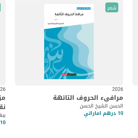
شعر
26
2026
مرافيء الحروف التائهة
مز
الحسن الشيخ الحسن
نق
10 درهم اماراتي
ببه
10 درهم اماراتي