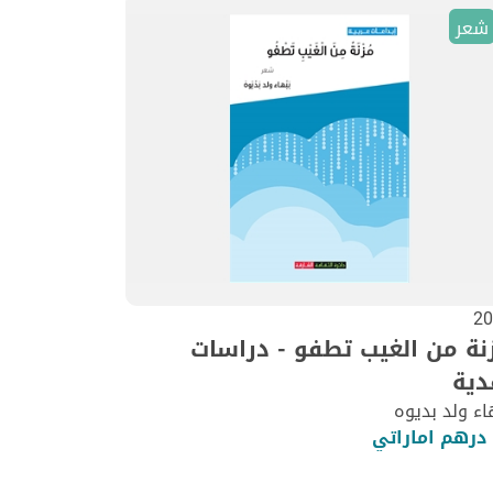
شعر
20
نة من الغيب تطفو - دراسات
دية
اء ولد بديوه