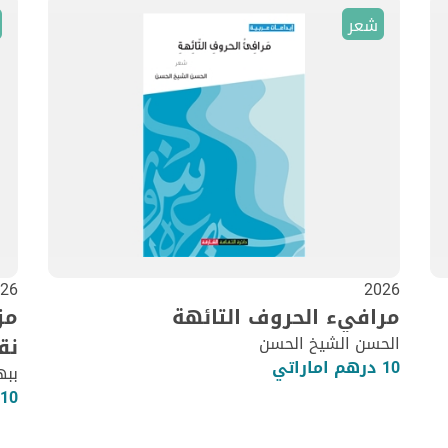
شعر
26
2026
مرافيء الحروف التائهة
مز
الحسن الشيخ الحسن
نق
10 درهم اماراتي
ببه
10 درهم اماراتي