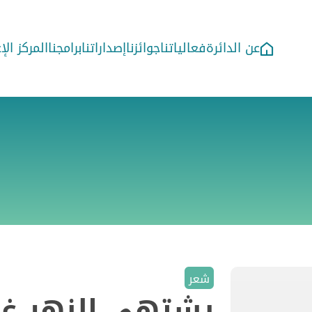
عن الدائرة
فعالياتنا
جوائزنا
إصداراتنا
برامجنا
المركز ال
شعر
يشتهي النهر غر