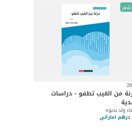
شعر
20
نة من الغيب تطفو - دراسات
دية
اء ولد بديوه