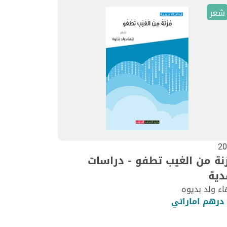
شعر
20
نة من الغيب تطفو - دراسات
دية
اء ولد بديوه