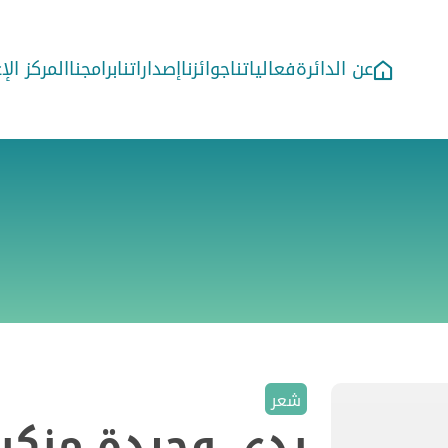
عن الدائرة
فعالياتنا
جوائزنا
إصداراتنا
برامجنا
المركز ال
شعر
يدي وحيدة منكب