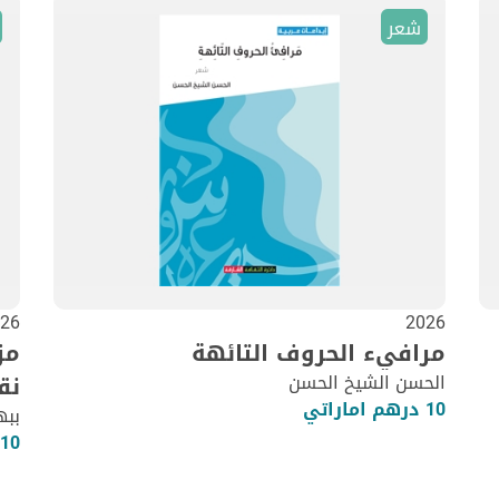
شعر
26
2026
مرافيء الحروف التائهة
مز
الحسن الشيخ الحسن
نق
10 درهم اماراتي
ببه
10 درهم اماراتي