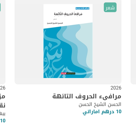
شعر
26
2026
مرافيء الحروف التائهة
مز
الحسن الشيخ الحسن
نق
10 درهم اماراتي
ببه
10 درهم اماراتي