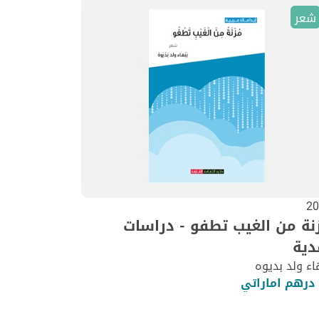
شعر
20
نة من الغيب تطفو - دراسات
دية
اء ولد بديوه