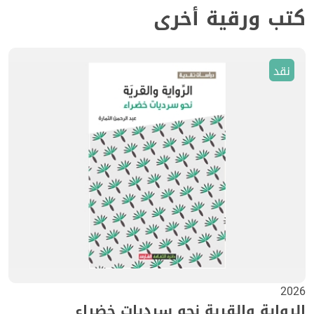
كتب ورقية أخرى
نقد
2026
الرواية والقرية نحو سرديات خضراء