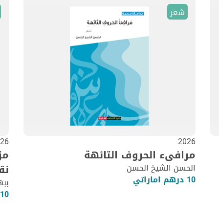
شعر
26
2026
مرافيء الحروف التائهة
مز
الحسن الشيخ الحسن
نق
10 درهم اماراتي
ببه
10 درهم اماراتي