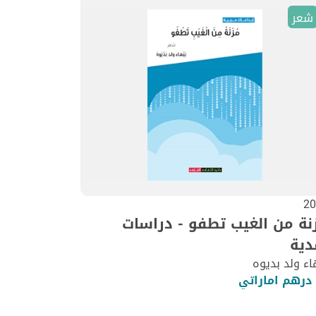
شعر
20
نة من الغيب تطفو - دراسات
دية
اء ولد بديوه