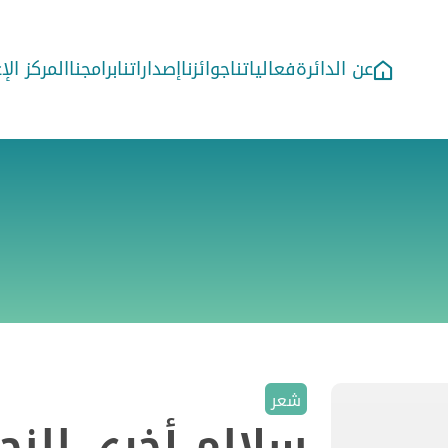
عن الدائرة
فعالياتنا
جوائزنا
إصداراتنا
برامجنا
المركز ال
شعر
سلالم أخرى للنجا