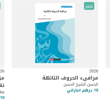
شعر
26
2026
مرافيء الحروف التائهة
مز
الحسن الشيخ الحسن
نق
10 درهم اماراتي
ببه
10 درهم اماراتي