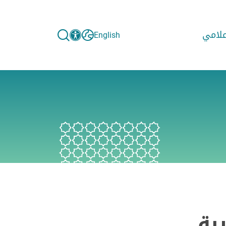
إعلامي
English
بة