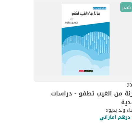
شعر
20
نة من الغيب تطفو - دراسات
دية
اء ولد بديوه