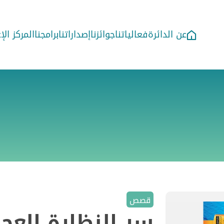
عن الدائرة
فعالياتنا
جوائزنا
إصداراتنا
برامجنا
المركز ال
قصص
سر النظارة العجي