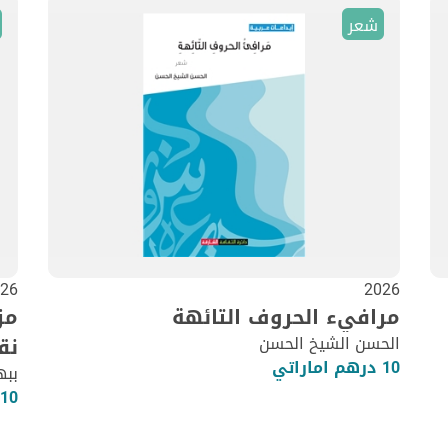
شعر
26
2026
مرافيء الحروف التائهة
مز
الحسن الشيخ الحسن
نق
10 درهم اماراتي
ببه
10 درهم اماراتي