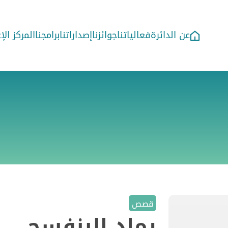
عن الدائرة
فعالياتنا
جوائزنا
إصداراتنا
برامجنا
المركز ال
قصص
رماد البنفسج