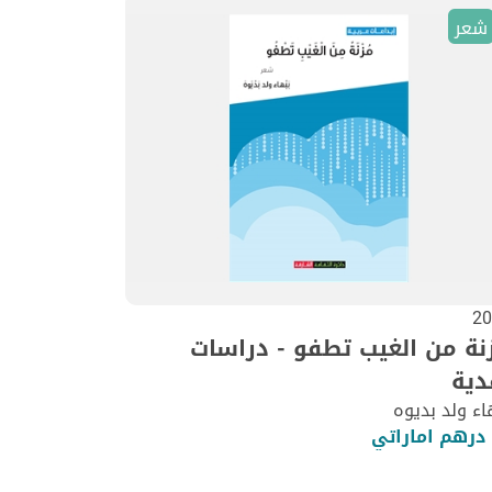
شعر
20
نة من الغيب تطفو - دراسات
دية
اء ولد بديوه