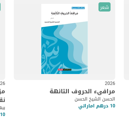
شعر
26
2026
مرافيء الحروف التائهة
مز
الحسن الشيخ الحسن
نق
10 درهم اماراتي
ببه
10 درهم اماراتي