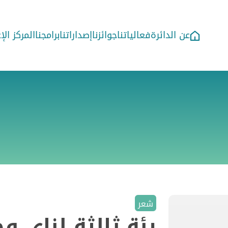
عن الدائرة
فعالياتنا
جوائزنا
إصداراتنا
برامجنا
المركز ال
شعر
رئة ثالثة لناي و