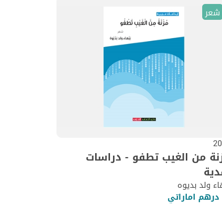
شعر
20
نة من الغيب تطفو - دراسات
دية
اء ولد بديوه