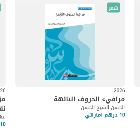
شعر
26
2026
مرافيء الحروف التائهة
مز
الحسن الشيخ الحسن
نق
10 درهم اماراتي
ببه
10 درهم اماراتي