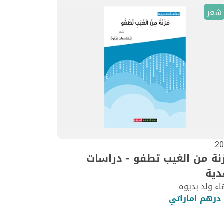
شعر
20
نة من الغيب تطفو - دراسات
دية
اء ولد بديوه