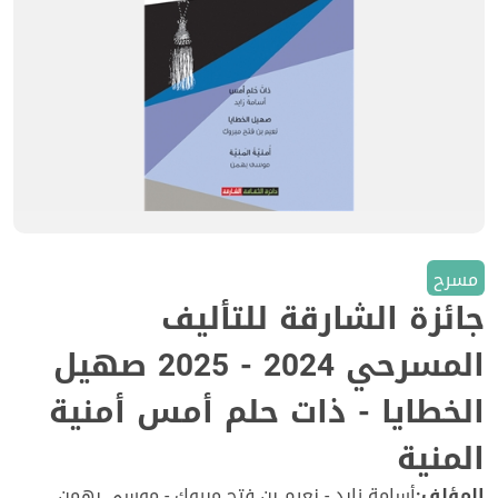
مسرح
جائزة الشارقة للتأليف
المسرحي 2024 - 2025 صهيل
الخطايا - ذات حلم أمس أمنية
المنية
المؤلف:
أسامة زايد - نعيم بن فتح مبروك - موسى بهمن