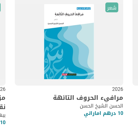
شعر
26
2026
مرافيء الحروف التائهة
مز
الحسن الشيخ الحسن
نق
10 درهم اماراتي
ببه
10 درهم اماراتي