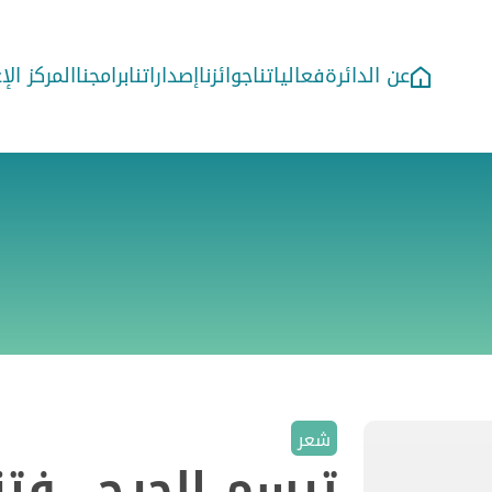
عن الدائرة
فعالياتنا
جوائزنا
إصداراتنا
برامجنا
المركز ال
شعر
ترسم الجرح ..فت