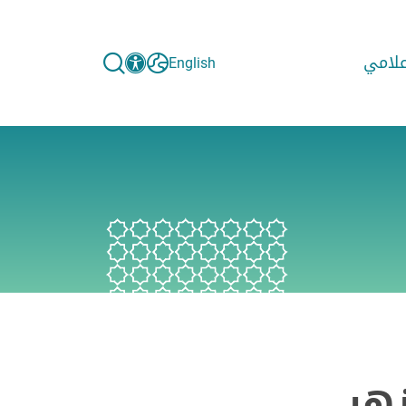
إعلامي
English
زهر