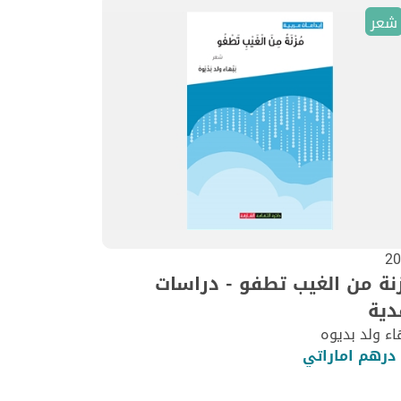
شعر
20
نة من الغيب تطفو - دراسات
دية
اء ولد بديوه