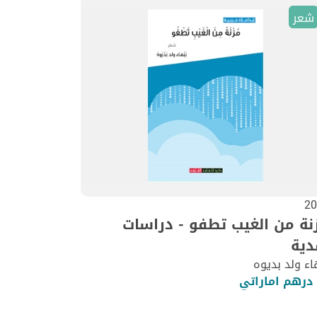
شعر
20
نة من الغيب تطفو - دراسات
دية
اء ولد بديوه