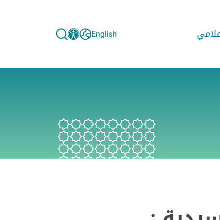
إعلامي
English
سردية :