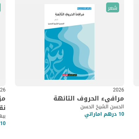
شعر
26
2026
مرافيء الحروف التائهة
مز
الحسن الشيخ الحسن
نق
10 درهم اماراتي
ببه
10 درهم اماراتي