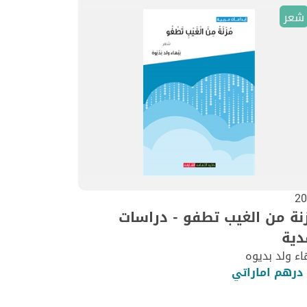
شعر
20
نة من الغيب تطفو - دراسات
دية
اء ولد بديوه