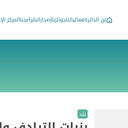
عن الدائرة
فعالياتنا
جوائزنا
إصداراتنا
برامجنا
المركز ال
نقد
بنيات الترادف وا