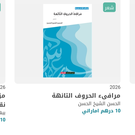
شعر
26
2026
مرافيء الحروف التائهة
مز
الحسن الشيخ الحسن
نق
10 درهم اماراتي
ببه
10 درهم اماراتي