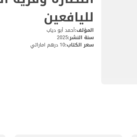
لليافعين
المؤلف:
أحمد أبو دياب
سنة النشر:
2025
سعر الكتاب:
10 درهم اماراتي