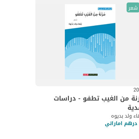
شعر
20
نة من الغيب تطفو - دراسات
دية
اء ولد بديوه