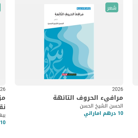
شعر
26
2026
مرافيء الحروف التائهة
مز
الحسن الشيخ الحسن
نق
10 درهم اماراتي
ببه
10 درهم اماراتي