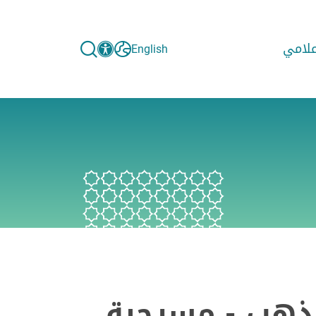
إعلامي
English
لذهب - مسرحية