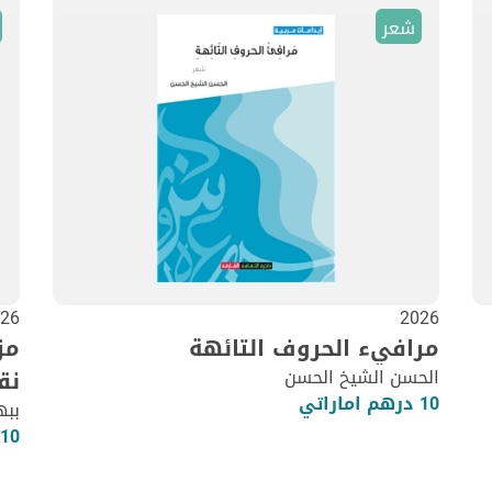
شعر
26
2026
مرافيء الحروف التائهة
مز
الحسن الشيخ الحسن
نق
10 درهم اماراتي
ببه
10 درهم اماراتي