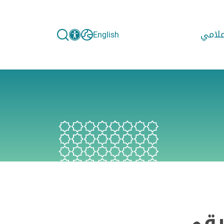
إعلامي
English
يقى