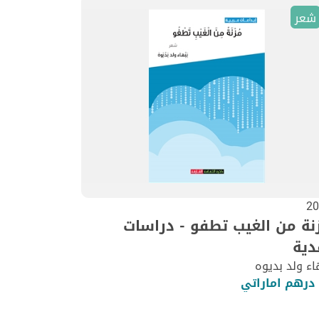
شعر
20
نة من الغيب تطفو - دراسات
دية
اء ولد بديوه