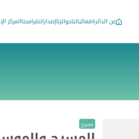
عن الدائرة
فعالياتنا
جوائزنا
إصداراتنا
برامجنا
المركز ال
مسرح
المسرح والموس