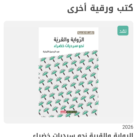
كتب ورقية أخرى
نقد
2026
الرواية والقرية نحو سرديات خضراء