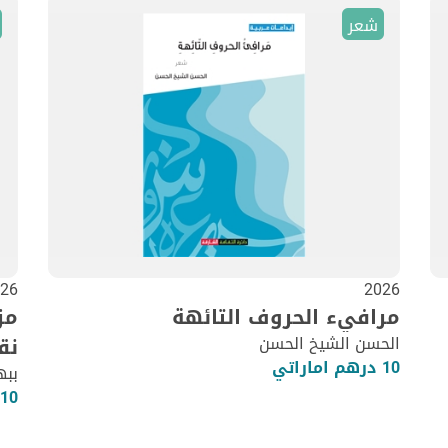
شعر
26
2026
مرافيء الحروف التائهة
مز
الحسن الشيخ الحسن
نق
10 درهم اماراتي
ببه
10 درهم اماراتي