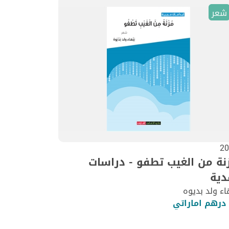
شعر
20
نة من الغيب تطفو - دراسات
دية
اء ولد بديوه