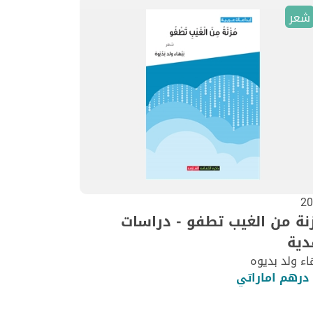
شعر
20
نة من الغيب تطفو - دراسات
دية
اء ولد بديوه