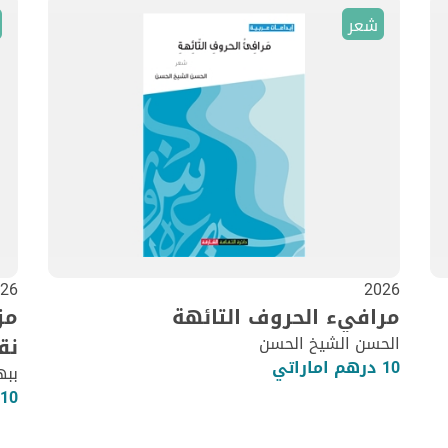
شعر
26
2026
مرافيء الحروف التائهة
مز
الحسن الشيخ الحسن
نق
10 درهم اماراتي
ببه
10 درهم اماراتي