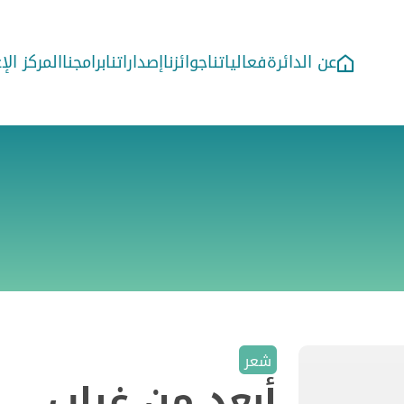
عن الدائرة
فعالياتنا
جوائزنا
إصداراتنا
برامجنا
المركز ال
شعر
أبعد من غياب