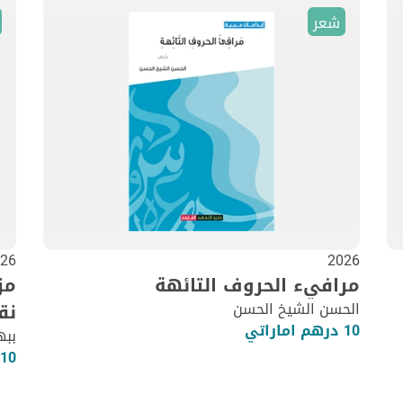
شعر
26
2026
مرافيء الحروف التائهة
مز
الحسن الشيخ الحسن
نق
10 درهم اماراتي
ببه
10 درهم اماراتي