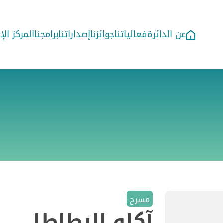
عن الدائرة
فعالياتنا
جوائزنا
إصداراتنا
برامجنا
المركز ال
مسرح
آكلو البطاطا