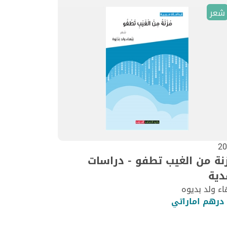
شعر
20
نة من الغيب تطفو - دراسات
دية
اء ولد بديوه