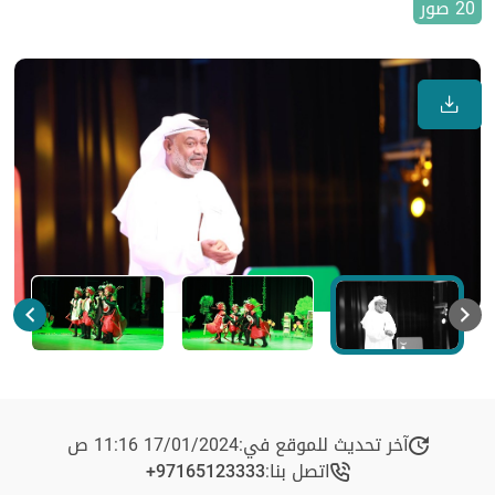
20 صور
آخر تحديث للموقع في:
17/01/2024 11:16 ص
اتصل بنا:
+97165123333​