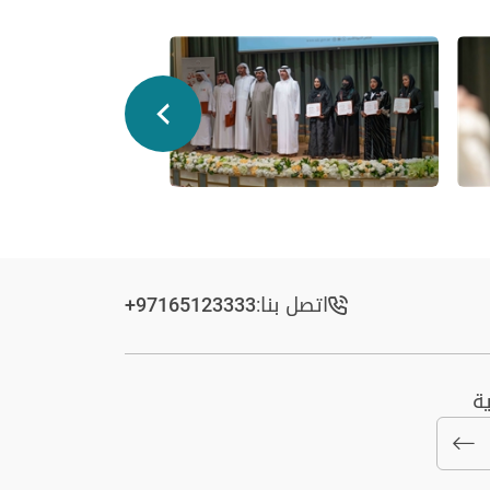
اتصل بنا:
+97165123333​
ة