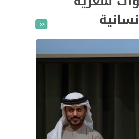
وات شعرية
نسانية
39
صور