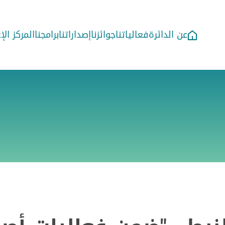
عن الدائرة
فعالياتنا
جوائزنا
إصداراتنا
برامجنا
المركز ال