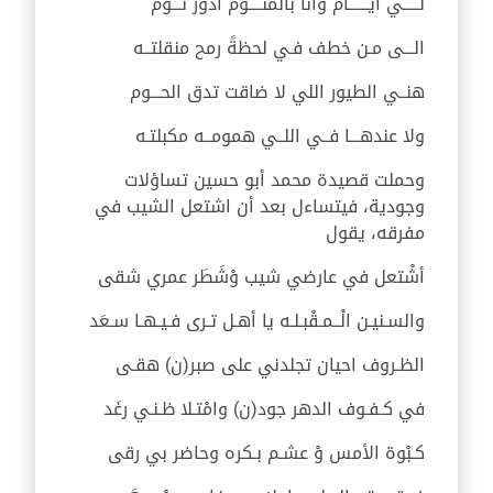
لـــــي ايــــــام وانا بالمنــــوّم ادور نـــوم
الـــى مـن خطف فـي لحظةً رمح منقلتــه
هنــي الطيور اللي لا ضاقت تدق الحـــوم
ولا عندهـــا فــي اللــي همومــه مكبلتـه
وحملت قصيدة محمد أبو حسين تساؤلات
وجودية، فيتساءل بعد أن اشتعل الشيب في
مفرقه، يقول
أشْتعل في عارضي شيب وْشَطَر عمري شقى
والسـنيـن الْــمـقْبـلـه يا أهـل تـرى فـيـهـا سـعَد
الظـروف احيان تجلدني على صبر(ن) هقـى
في كـفـوف الدهر جود(ن) وامْتـلا ظـنـي رغَد
كـبْوة الأمس وْ عشـم بـكره وحاضر بي رقى