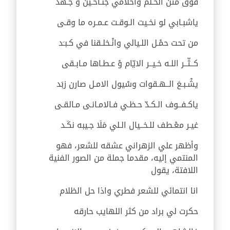
فوق متن الحـلم واحلامي جنـاحـين وْ جـهَد
ياشبـابي لو نخـيت الـوقـت عـمـره ما وقـى
من تحت حمْـل اللـيالي وانْـخلـقنا في كـبـَد
كــثّــر اللـه خـيــر الايّام وْ عـطـاها مـابـقى
يشْـبـعَ الــهـقوات وسْيول الامـل صارن زبَد
ياكـفــوف الـكـدّ حـظـي فـالامـانـى مـالقـى
غيـر معْـطف للـخــيال الـلي مَلَا جـيبه نكَـد
وأظهر علي الزهراني عشقه للشعر، فهو
المنتمي إليه، مقدما جملة من الصور الفنية
اللافتة، يقول
انا انتمائي للشعر فطري واذا حل الظلام
حكرت لي براد من كثر اللهايب حارقه