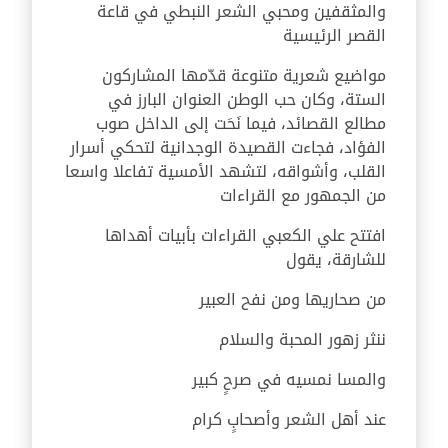
والمثقفين ومحبي الشعر النبطي في قاعة
القصر الرئيسية
مواضيع شعرية متنوعة قدّمها المشاركون
الستة، وكان حب الوطن العنوان البارز في
مطالع القصائد، فيما نَحَت إلى الداخل صوب
الفؤاد، فجاءت القصيدة الوجدانية لتحكي أسرار
القلب، وأشواقه، لتشهد الأمسية تفاعلا واسعا
من الجمهور مع القراءات
افتتح علي الكعبي القراءات بأبيات أهداها
للشارقة، يقول
من صحاريها ومن نفح العبير
ننثر زهور المحبة والسلام
والمسا نمسيه في صرحٍ كبير
عند أهل الشعر وأصحابٍ كرام