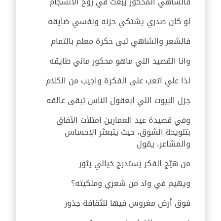
فالشاهي المحكور يبعث في روح الانسجام
لو كان صدري يشتكي حزنه ونفسي ضايقه
فالشعر والشاهي تبى حكرة معلم بالتمام
وانا القصيد اللي ماهو محكور ماني طايقه
‏لذا علي اتعب على الفكرة واجيب من الكلام
جزل البيوت اللي ابعقول الناس تبقى عالقه
وفي قصيدة عيد العمارين امتلأت الآفاق
بتلويحة الشوق، حيث يتبعثر الإحساس
والمشاعر، يقول
من هيّج الفكر يستدرج خيالي يثور
ويهيم في واد من شعري وملكيته؟
فوق أرض مغروس فيها للثقافة جذور