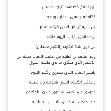
بين الأممْ حَكيمها شيخ الاحسان
قدّامكم يمشي.. وقلبه وراكم
عن لا يمسّ مْن الأذَى فيكم انسان
لو الحقوق اختارت اليوم حاكم
من دون شكّ اختارت (الشيخ سلطان)
وقرأ متعب بن فهيد من صفحة العتاب جملة من
الأشعار التي تحكي ما في داخله، يقول
ياكثــر العتاب اللــي بصدري وكــثر اللــوم
وياكثـــر الكــلام اللـــي باقولــه ولا قلتـــه
وجودي على اظهر ما حوى صدري المكتوم
ولا يمتحنــي فاضــــي النــــاس بسألتـــه