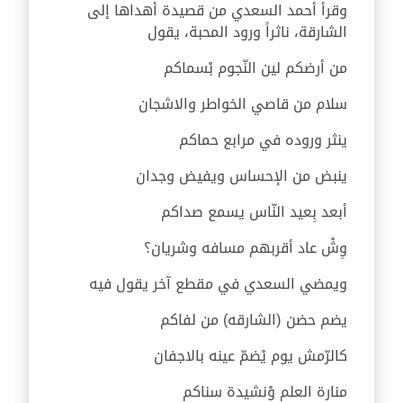
وقرأ أحمد السعدي من قصيدة أهداها إلى
الشارقة، ناثراً ورود المحبة، يقول
من أرضكم لين النّجوم بْسماكم
سلام من قاصي الخواطر والاشجان
ينثر وروده في مرابع حماكم
ينبض من الإحساس ويفيض وجدان
أبعد بِعيد النّاس يسمع صداكم
وِشْ عاد أقربهم مسافه وشريان؟
ويمضي السعدي في مقطع آخر يقول فيه
يضم حضن (الشارقه) من لفاكم
كالرّمش يوم يْضمّ عينه بالاجفان
منارة العلم وْنشيدة سناكم