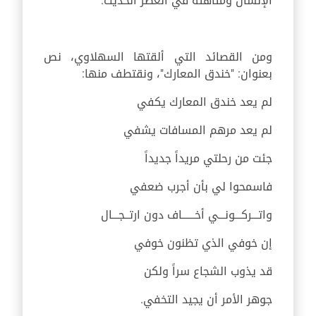
الإنسان ومتاهته في العصر الحديث.
ومن القصائد التي ألقتها السهلاوي، نص
بعنوان: "خندق المعارك"، ونقتطف منها:
لم يعد خندق المعارك يكفي
لم يعد مرهم المسافات يشفي
جئت من رحلتي مريداً جديداً
فاسمحوا لي بأن أجرب ضعفي
واتـــركـــونـــي أخــــــاف دون ارتــجـــال
إن خوفي الذي تظنون خوفي
قد يذوب الشجاع سراً ولكن
جوهر الأمر أن يجيد التخفي.