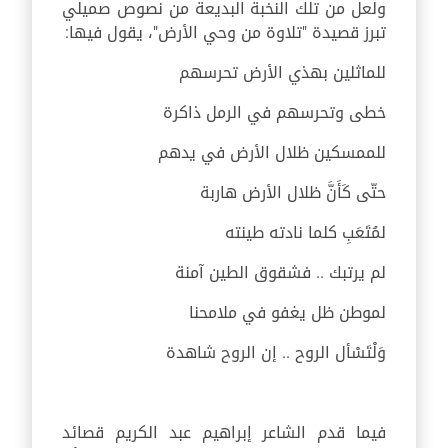
ولعل من تلك النخبة البديعة من نصوص صميلي
تبرز قصيدة "تلاوة من وحي الأرض"، يقول فيها:
للماثلين بهذي الأرض تحرسهم
خطى وتحرسهم في الرمل ذاكرة
للممسكين ظلال الأرض في يدهم
حتّى كَأَنَّ ظلال الأرض هاربة
لمُتَعَبِ كلما نادته طينته
لم يرتبك .. فشقوق الطين آمنة
لموطن ظل يغفو في ملامحنا
وَلْتَسْأل الروح .. إن الروح شاهدة
فيما قدم الشاعر إبراهيم عبد الكريم قصائد