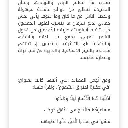
تقترب من عوالم الرؤى والنبوءات، ولكأن
القصيدة تنطلق من عوالم غامضة مجهولة
وتحدث الناس عن ما كان وما سوف يأتي بحس
جمالي بديع سرعان ما يتسرب لقلوب الجمهور،
حيث تشبه أسلوبيته طريقة الأقدمين من فحول
الشعر العربي، يجمع بين الدقة والبلاغة،
والمقدرة على التكثيف، والتصوير، إذ تحتفي
قصائده بالقيم الإسلامية والعربية من قلب تراث
وحضارة عظيمة.
ومن أجمل القصائد التي ألقها كانت بعنوان:
"في حضرة احتراق الشموع"، ونقرأ منها:
أَطَلُّوا كَمَا الْأَقْمَارِ لَيْلًا وَهَذَّبُوا
مَشَاعِرَهُمْ فَانْدَاحَ في الأفق كوكب
مشوا في بساطِ الْحَقِّ قَالُوا لطينهم