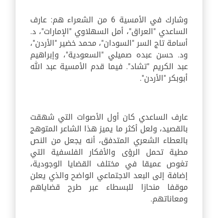
وشارك في الأمسية 6 من الشعراء هم: عارف
الساعدي "العراق"، أمل السهلاوي "الإمارات"، د.
أسامة تاج السر "السودان"، محمد خضير "الأردن"،
ود. حسن عبده صميلي "السعودية"، وإبراهيم
عبد الكريم "تشاد". فيما قدم الأمسية عبد الله
أبوبكر "الأردن".
عارف الساعدي كان أول الأصوات التي شهقت
بالقصيد، ولعل أكثر ما يميز هذا الشاعر المتوهج
بالعطاء الشعري المتدفق، أنه يجعل من النص
مطية تحمل الرؤى والأفكار الفلسفية التي
تغوص عميقا في مختلف القضايا الوجودية،
إضافة إلى البعد الاجتماعي الواضح والذي يعلن
موقفا منحازا للبسطاء عبر طرح قضاياهم
ومعاناتهم.