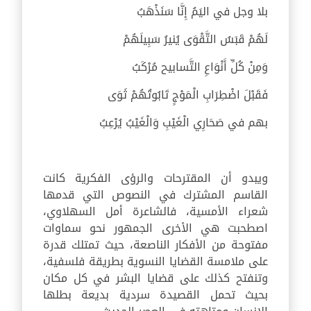
بلا وجل في اليَمُ إِنَّا سَنَذْهَبُ
لَهُمْ قَبَسُ التَّقْوَى يُنيرُ سَبِيلَهُمْ
وَمِنْ كُلِّ أَنْوَاعِ التَّسابيح مُرْكَبُ
فَقَبْلَ اضْطِرَابِ الْمَوْجٍ تَابُوتُهُمْ ثَوَى
بهم في صَحَارِي الْغَيْبِ وَالْغَيْبُ يُرْعِبُ
ويبدو أن المقترحات والرؤى الفكرية كانت
القاسم المشترك في النصوص التي قدمها
شعراء الأمسية، فالشاعرة أمل السهلاوي،
اصطحبت هي الأخرى الجمهور نحو سماوات
مفتوحة من الأفكار الناصعة، حيث تمتلك قدرة
على ملامسة القضايا النسوية بطريقة فلسفية،
وتنفتح كذلك على قضايا البشر في كل مكان
بحيث تحمل القصيدة سردية بديعة بطلها