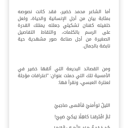
أما الشاعر محمد خضير، فقد كانت نصوصه
بمثابة بيان من أجل الإنسانية والحياة، ولعل
خلفيته كفنان تشكيلي جعلته يمتلك القدرة
على الرسم بالكلمات، والتقاط التفاصيل
الصغيرة من أجل صناعة صور مشهدية حية
نابضة بالجمال.
ومن القصائد البديعة التي ألقها خضير في
الأمسية تلك التي حملت عنوان: "اعترافات مؤجلة
لعنترة العبسي، ونقرأ فها:
الليلُ توأَمنيْ فَأمْسَى صاحِبيْ
ثمَّ افْتَرقنـا كاهِلًا يَبكيْ صَبِيْ!