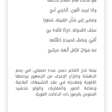
هُوَ فَحْمَـةٌ هامَ النَّهـارُ بكُحْلها
وأنا غَريبُ الّلونِ، أنْكرَني أَبيْ
ومَضَى إلى شَأْنِ القَبيلةِ، شاهِرًا
سَيْفَ الفُحولَةِ، تارِكًا قَتْلاهُ بيْ
أُمِّيْ، وَنصْفُ قَصيدَةٍ حُمِّلْتُها
لما سُؤالُ الرَّمْلِ أَنْهكَ مَركَبيْ
بينما نجح الشاعر حسن عبده صميلي، في رسم
الدهشة وانتزاع الإعجاب من الجمهور ببراعتها
اللغوية ومقدرته في عقد التشبيهات البلاغية
وصناعة الصور والمقاربات والولع بتحشيد
النصوص بالرموز ذات الدلالات القوية.