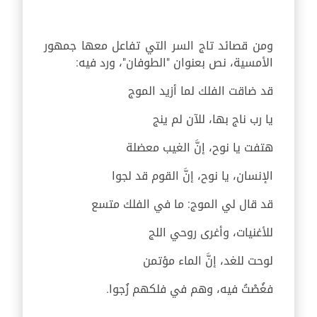
ومن قصائد تاج السر التي تفاعل معها جمهور
الأمسية، نص بعنوان "الطوفان"، ورد فيه:
قد ضاقت الفلك لما أزيد الموج
يا رب ناج بها، للآن لم ينج
هتفت يا نوح، إنَّ الغيب معضلة
الإنسان، يا نوح، إنَّ القوم قد لجوا
قد قال لي الموج: ما في الفلك متسع
للأغنيات، وأغرى روحي اللج
لوحت للغد، إنَّ الماء مؤتمن
فغُصْتُ فيه، وهم في فلكهم زُجوا.