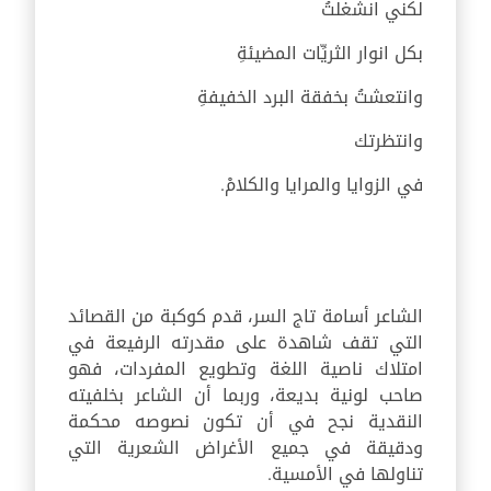
لكني انشغلتُ
بكل انوار الثريِّات المضيئةِ
وانتعشتُ بخفقة البرد الخفيفةِ
وانتظرتك
في الزوايا والمرايا والكلامْ.
الشاعر أسامة تاج السر، قدم كوكبة من القصائد
التي تقف شاهدة على مقدرته الرفيعة في
امتلاك ناصية اللغة وتطويع المفردات، فهو
صاحب لونية بديعة، وربما أن الشاعر بخلفيته
النقدية نجح في أن تكون نصوصه محكمة
ودقيقة في جميع الأغراض الشعرية التي
تناولها في الأمسية.