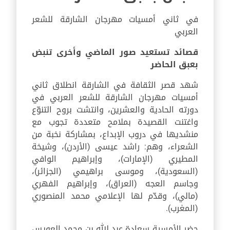
في ثاني أمسيات مهرجان الشارقة للشعر
العربي
قصائد تستعيد صور الماضي وأخرى تنبض
بعبق الحاضر
شهد قصر الثقافة في الشارقة انطلاق ثاني
أمسيات مهرجان الشارقة للشعر العربي في
دورته الحادية والعشرين، وانتشت بروح التنوّع
واغتنت القصيدة بملامح متعددة تجوب مع
منشديها في دروب الإبداع، بمشاركة نخبة من
الشعراء، وهم: راشد عيسى (الأردن)، وشيخة
المطيري (الإمارات)، وإبراهيم الوافي
(السعودية)، وموسى براهيمي (الجزائر)،
وجاسم العجه (العراق)، وإبراهيم الفهري
(مالي)، وقدّم لها الإعلامي محمد المنصوري
(المغرب).
حضر الأمسية سعادة عبد الله بن محمد العويس