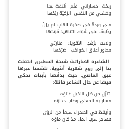
ربحْتُ خساراتي فلَم ألتفتْ لها
وحَسْبي من النفس الزكيّة ربْحُها
فلي وردةٌ في صخرة القلبِ لم يزلْ
يطُوفُ على شَوْك التناهيد فَوْحُها
ولاذت بزُهْدِ الأقوياء منارتي
فجاور أعناقَ الكواكبِ صَرْحُها
الشاعرة الاماراتية شيخة المطيري انتقلت
بنا إلى روح شعرية أنثوية، تلمّسنا عبرها
عبق الماضي، حيث بدأتها بأبيات تحكي
فيها عن حال الشاعر قائلة:
تنزّل من ظل النخيل غناؤه
فسار به المعنى وطاب حداؤه
وأيقظ في الصحراء سبعاً من الرؤى
فهاجر سرب الماء مذ كان ماؤه