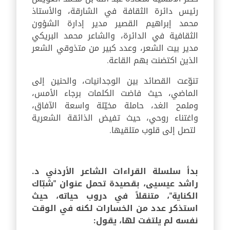
رئيس دائرة الثقافة في الشارقة، والأستاذ
محمد إبراهيم القصير مدير إدارة الشؤون
الثقافية في الدائرة، والشاعر محمد البريكي
مدير بيت الشعر، وعدد كبير من متذوقي الشعر
الذين اكتضنت بهم القاعة.
تنوّعت القصائد بين الوجدانيات، والحنين إلى
الماضي، حيث فاضت الكلمات برجاء الأمس،
وملمح الغد، حاملة مخيّلة واسعة الآفاق،
واغتناء روحي، حيث تفيض الذائقة الشعرية
لتصل إلى قلوب متلقيها.
بدأ سلسلة القراءات الشاعر الأردني د.
راشد عيسيى، بقصيدة تحمل عنوان "شبّاك
الكناية"، متنقلاً في دروب حياته، حيث
استذكر عدد من الخسارات لكنه في الوقت
نفسه لم يلتفت لها، يقول: