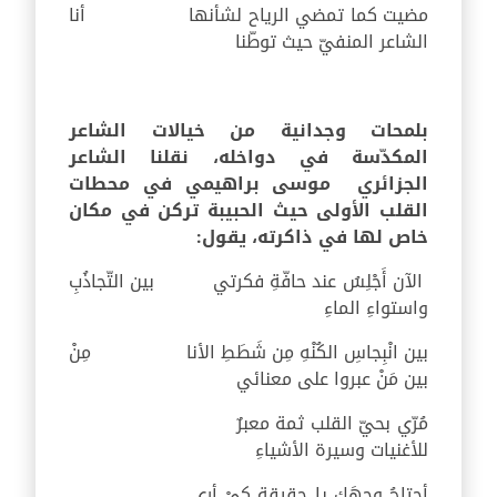
مضيت كما تمضي الرياح لشأنها أنا
الشاعر المنفيّ حيث توطّنا
بلمحات وجدانية من خيالات الشاعر
المكدّسة في دواخله، نقلنا الشاعر
الجزائري موسى براهيمي في محطات
القلب الأولى حيث الحبيبة تركن في مكان
خاص لها في ذاكرته، يقول:
الآن أَجْلِسُ عند حافّةِ فكرتي بين التّجاذُبِ
واستواءِ الماءِ
بين انْبِجاسِ الكُنْهِ مِن شَطَطِ الأنا مِنْ
بين مَنْ عبروا على معنائي
مُرّي بحيّ القلب ثمة معبرٌ
للأغنيات وسيرة الأشياءِ
أحتاجُ وجهَكِ يا حقيقة كيْ أرى