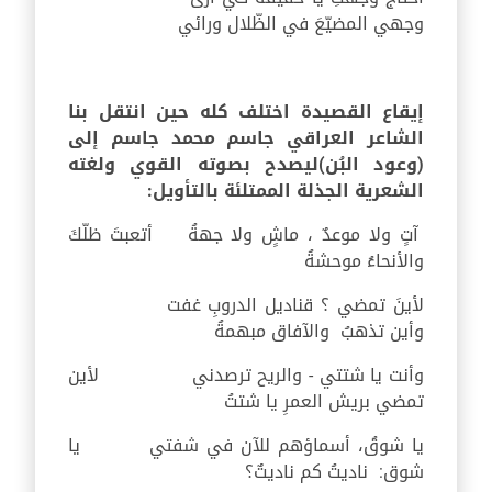
وجهي المضيّعَ في الظّلال ورائي
إيقاع القصيدة اختلف كله حين انتقل بنا
الشاعر العراقي جاسم محمد جاسم إلى
(وعود البُن)ليصدح بصوته القوي ولغته
الشعرية الجذلة الممتلئة بالتأويل:
آتٍ ولا موعدٌ ، ماشٍ ولا جهةُ أتعبتَ ظلّكَ
والأنحاءُ موحشةُ
لأينَ تمضي ؟ قناديل الدروبِ غفت
وأين تذهبُ والآفاق مبهمةُ
وأنت يا شتتي - والريح ترصدني لأين
تمضي بريش العمرِ يا شتتُ
يا شوقُ، أسماؤهم للآن في شفتي يا
شوق: ناديتُ كم ناديتٌ؟