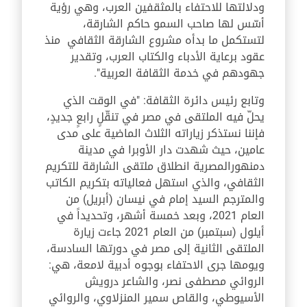
ودلالتها للاحتفاء بالمثقفين العرب، وهي رؤية
أسّس لها صاحب السمو حاكم الشارقة،
لتستكمل ما بدأه مشروع الشارقة الثقافي منذ
عقود برعاية الأدباء والكتاب العرب، وتقدير
جهودهم في خدمة الثقافة العربية".
وتابع رئيس دائرة الثقافة: "في الوقت الذي
يحلّ فيه الملتقى في مصر في تنقّلٍ رابعٍ جديدٍ،
فإننا نستذكر زياراته الثلاث الماضية على مدى
عامين، حيث شهدت دار الأوبرا في مدينة
دمنهورالمصرية انطلاق ملتقى الشارقة للتكريم
الثقافي، والذي استهل فعالياته بتكريم الكاتب
والمترجم السيد إمام في نيسان (أبريل) من
العام 2021، وبعد خمسة أشهر، وتحديداً في
أيلول (سبتمبر) من العام 2021 جاءت زيارة
الملتقى الثانية إلى مصر في دورتها السادسة،
ويومها جرى الاحتفاء بوجوه أدبية لامعة، هي:
الروائي مصطفى نصر، والشاعر درويش
الأسيوطي، والقاص سمير المنزلاوي، والروائي