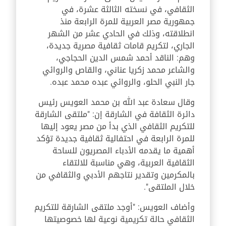
الثقافي، في نسخته الثالثة عشرة، في
جمهورية مصر العربية للمرة الرابعة منذ
انطلاقته، وذلك في الحادي عشر من الشهر
الجاري، لتكريم قامات ثقافية مصرية جديدة،
وهم: الناقد أحمد شمس الدين الحجاجي،
والشاعر محمد زكريا عناني، والقاص والروائي
جار النبي الحلو، والروائي عبده محمد عبده.
وقال سعادة عبد الله بن محمد العويس رئيس
دائرة الثقافة في الشارقة إن: "ملتقى الشارقة
للتكريم الثقافي الذي بدأ من مصر يعود إليها
للمرة الرابعة في احتفالية ثقافية جديدة تؤكد
أهمية ما يقدمه الأدباء المصريون للساحة
الثقافية العربية، وهي مناسبة للالتقاء
بالمكرمين وتقدير نتاجهم الأدبي والثقافي من
خلال الملتقى".
وأضاف العويس: "أوجد ملتقى الشارقة للتكريم
الثقافي حالة تكريمية نوعية لها خصوصيتها