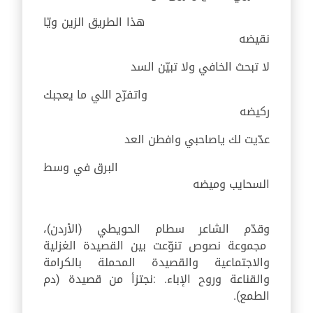
هذا الطريق الزين ويّا
نقيضه
لا تبحث الخافي ولا تبيّن السد
واتفرّح اللي ما يعجبك
ركيضه
عدّيت لك ياصاحبي وافطن العد
البرق في وسط
السحايب وميضه
وقدّم الشاعر سطام الحويطي (الأردن)،
مجموعة نصوص تنوّعت بين القصيدة الغزلية
والاجتماعية والقصيدة المحملة بالكرامة
والقناعة وروح الإباء. :نجتزأ من قصيدة (دم
الطمع).