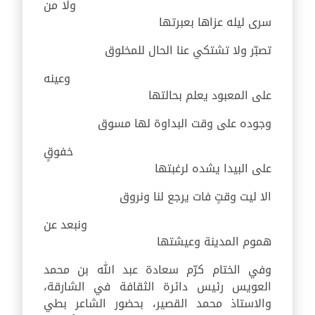
ولا من
سرى ليله عزاها بعبرتها
تصبّر ولا تشتكي عنا الحال للمخلوق
وعينه
على المعبود يعلم بحالتها
وجوده على وقت البداوة لها مسوق
خفوقٍ
على البيدا يشده لرغبتها
الا ليت وقتٍ فات يرجع لنا ونروق
ونبعد عن
هموم المدينة وعيشتها
وفي الختام كرّم سعادة عبد الله بن محمد
العويس رئيس دائرة الثقافة في الشارقة،
والاستاذ محمد القصير، بحضور الشاعر بطي