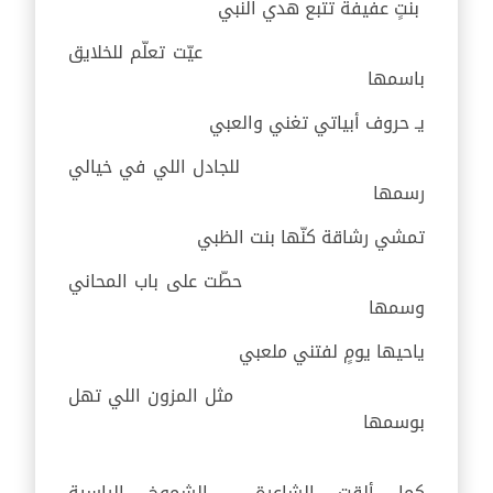
بنتٍ عفيفة تتبع هدي النبي
عيّت تعلّم للخلايق
باسمها
يـ حروف أبياتي تغني والعبي
للجادل اللي في خيالي
رسمها
تمشي رشاقة كنّها بنت الظبي
حطّت على باب المحاني
وسمها
ياحيها يومٍ لفتني ملعبي
مثل المزون اللي تهل
بوسمها
كما ألقت الشاعرة الشموخ الراسية