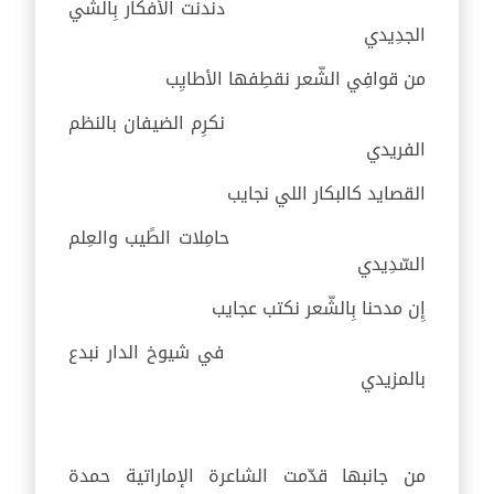
دندنت الأفكار بِالشي
الجدِيدي
من قوافِي الشّعر نقطِفها الأطايِب
نكرِم الضيفان بالنظم
الفريدي
القصايد كالبكار اللي نجايب
حامِلات الطًيب والعِلم
السّدِيدي
إِن مدحنا بِالشّعر نكتب عجايب
في شيوخ الدار نبدع
بالمزيدي
من جانبها قدّمت الشاعرة الإماراتية حمدة