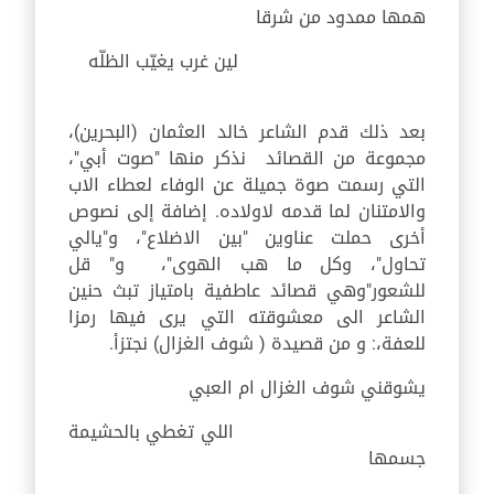
همها ممدود من شرقا
لين غرب يغيّب الظلّه
بعد ذلك قدم الشاعر خالد العثمان (البحرين)،
مجموعة من القصائد نذكر منها "صوت أبي"،
التي رسمت صوة جميلة عن الوفاء لعطاء الاب
والامتنان لما قدمه لاولاده. إضافة إلى نصوص
أخرى حملت عناوين "بين الاضلاع"، و"يالي
تحاول"، وكل ما هب الهوى"، و" قل
للشعور"وهي قصائد عاطفية بامتياز تبث حنين
الشاعر الى معشوقته التي يرى فيها رمزا
للعفة،:
و من قصيدة ( شوف الغزال) نجتزأ.
يشوقني شوف الغزال ام العبي
اللي تغطي بالحشيمة
جسمها