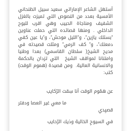
أستهل الشاعر الإماراتي سعيد سبيل الظنحاني
الأمسية بعدد من النصوص التي تميزت بالغزل
الشفيف ومناجاة الحبيب وهي اقرب للبوح
الداخلي . ومنها قصائده التي حملت عناوين
"بسئلك يازين"، و"الليل موحش"، و"يا عين كفي
دمعتك"، و" كف الرمي" ومثلت قصيدته في
مديح الشيخ( سلطان القاسمي) بعدا وطنيا
وامتنانا لمواقف الشيخ التي تزدان بالحكمة
والانسانية العالية. ومن قصيدة (هموم الوقت)
كتب:
عن همُوم الوقت أنا سِقت الرّكايب
ما معي غير العصا ودفتر
قصيِدي
في السيوحِ الخالية وذيك الرّحايب