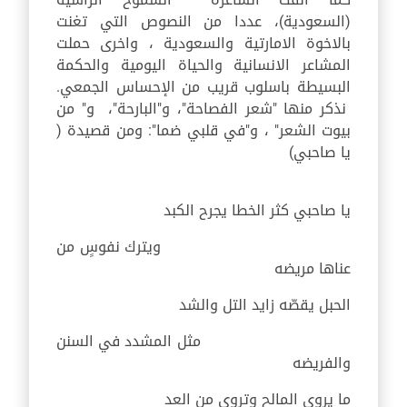
(السعودية)، عددا من النصوص التي تغنت
بالاخوة الامارتية والسعودية ، واخرى حملت
المشاعر الانسانية والحياة اليومية والحكمة
البسيطة باسلوب قريب من الإحساس الجمعي.
نذكر منها "شعر الفصاحة"، و"البارحة"، و" من
بيوت الشعر" ، و"في قلبي ضما": ومن قصيدة (
يا صاحبي)
يا صاحبي كثر الخطا يجرح الكبد
ويترك نفوسٍ من
عناها مريضه
الحبل يقصّه زايد التل والشد
مثل المشدد في السنن
والفريضه
ما يروي المالح وتروى من العد