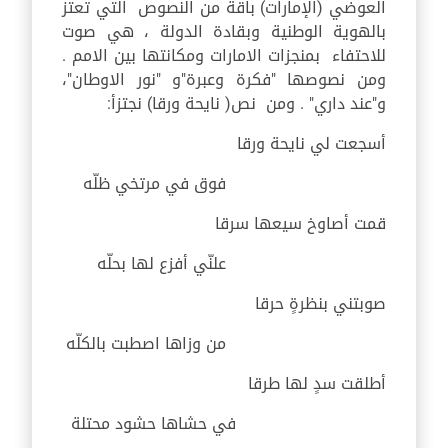
العوضي (الإمارات) باقة من النصوص التي تعتز
بالهوية الوطنية وبقادة الدولة ، هي صوت
للاحتفاء بمنجزات الامارات ومكانتها بين الامم .
ومن نصوصها "فكرة وعبرة"و "نور الاوطان"،
و"عند داري" . ومن نص( نايحة ورقا) نجتزأ:
أسجعت لي نايحة ورقا
فوق في مرتخي ظلّه
قمت أصاوخ سيعها سرقا
علنّي أفزع لها بحلّه
صوبتني بنظرةٍ حرقا
من وزاها اصطبت بالكلّه
أطلقت سدٍ لها طرقا
في حشاها حشود محتلة