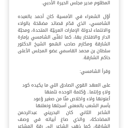
المظلوم مدير مجلس الحيرة الأدبي.
أوّل الشعراء في الأمسية كان أحمد بالعبده
الشامسي، الذي قدّم قصائد مضمّخة بالولاء
والانتماء لدولة الإمارات العربيّة المتحدة، ومحبّة
الدار والافتخار بها، كما تغنّى الشامسي بإمارة
الشارقة ومكارم صاحب السّمو الشيخ الدكتور
سلطان بن محمد القاسمي عضو المجلس الأعلى
حاكم الشارقة.
وقرأ الشامسي:
على العهد القوي الصادق اللي ما يكيده كود
ولاءٍ وإنتما.. وْكلمة الوحده نثمنها
أعنونها ولاء واخلاص منّا من صغير وْعود
بأسم الشعب بالمعنى أسجلها ونعلنها
الشاعر الثاني كان البحريني عبدالرحمن
المضاحكة، والذي صاغ أبياته في وصف
الشارقة، كما ذهب الشاعر إلى رقة المشاعر