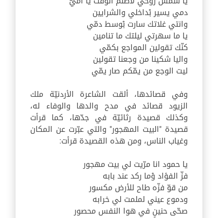
يا شمس روحي لاظلم الوقت يا أُمِّيّ
دمي يسير بْداخلي والشرايين
وانتي غلاتك سارت بْوسط دمّي
يا ما سهرتي ليلتك ما تنامين
كنّك تقولين المواجع بكمّي
واليا شكينا من وجعنا تقولين
ليت الوجع من يمّكم صار يمّي
وفي قصائدها، ألقت الشاعرة الأردنيّة ملك
الزيود قصائد في مدح والدها والوفاء له،
وكذلك قصيدة رثائيّة في جدّها، كما قرأت
قصيدة "البيت المهجور" والتي عبّرت عن المكان
وغياب الناس، ومن هذه القصيدة قرأت:
يا حمود انا مرّيت لي بيت مهجور
فزّ الفؤاد وْما ركد عند بابه
من قوّ فزّه طاح للأرض مكسور
ودموع عيني لملمت لي خرابه
صحّى حنينٍ في هوا النفس محصور