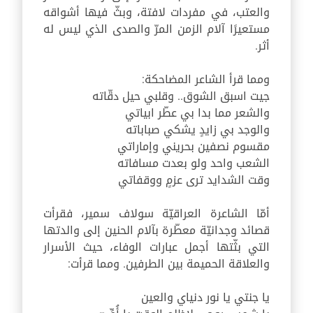
والعتب، في مفردات لافتة، وبثّ فيها أشواقه
مستعيرًا آلام الزمن المرّ والصدى الذي ليس له
أثر.
ومما قرأ الشاعر المضاحكة:
جيت اسبق الشوق.. وقلبي حيل دقّاته
والشعر مما بدا بي عطّر ابياتي
والوجد بي زايدٍ يشكي صباباته
مقسوم نصفين بحريني وإماراتي
الشعب واحد ولو بعدت مسافاته
وقت الشدايد ترى عزمٍ ووقفاتي
أمّا الشاعرة العراقيّة سولاف سمير، فقرأت
قصائد وجدانيّة معطّرة بآلام الحنين إلى والدتها
التي بثّتها أجمل عبارات الوفاء، حيث الأسرار
والعلاقة الحميمة بين الطرفين. ومما قرأت:
يا جنتي يا نور دنياي والعين