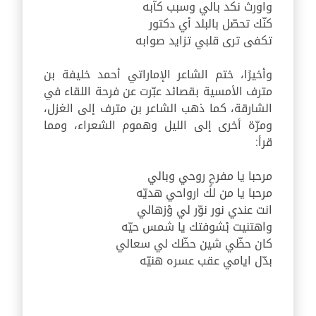
واورث نكد بالي وسبب كآبه
كنّك تحصّل بالبلد أي دكتور
تكفى ترى قلبي تزايد صوابه
وأخيرًا، ختم الشاعر الإماراتي أحمد خليفة بن
مترف الأمسية بقصائد عبّرت عن فرحة اللقاء في
الشارقة، كما ذهب الشاعر بن مترف إلى الغزل،
ومرّة أخرى إلى الليل وهموم الشعراء، ومما
قرأ:
مرحبا يا مفرحٍ روحي وبالي
مرحبا يا من لك ارواحي هديّه
انت عندي نور نوّر لي وْزهالي
واهتنيت بْشوفتك يا شمس حيّه
كان حظّي شين حظّك لي سعالي
بدّل ايامي عقب عسره هنيّه