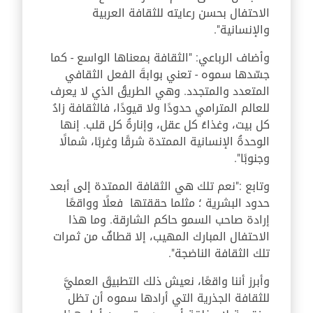
الاحتفال بحسن رعايته للثقافة العربية
والإنسانية".
وأضاف الرباعي: "الثقافة بمعناها الواسع - كما
جسّدها سموه - تعني بوابةَ الفعل الثقافي
المتعدد والمتجدد. وهي الطريقُ الذي لا يعرف
للعالم المترامي حدودًا ولا قيودًا، فالثقافة زادُ
كل بيت، وغذاءُ كل عقل، وإنارةُ كل قلب. إنها
الوحدةُ الإنسانية الممتدة شرقًا وغربًا، شمالًا
وجنوبًا".
وتابع :"نعم تلك هي الثقافة الممتدة إلى أبعد
حدود البشرية ؛ مثلما حققتها فعلًا وواقعًا
إرادة صاحب السمو حاكم الشارقة. وما هذا
الاحتفال المبارك المهيب، إلا قطافٌ من ثمرات
تلك الثقافة الناضجة".
وأبرز أننا واقعًا، نعيش ذلك التطبيقَ العمليَّ
للثقافة الجذرية التي أرادها سموه أن تظل