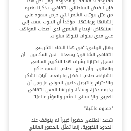
مفتوحة لا مغلقة أو محدودة. ومن أجل هذا
فإن الفيض السلطاني الثقافي، يذكرنا بغيره
من مثل بيوتات الشعر التي حرص سموه على
إنشائها ورعايتها. مؤكداً أن البيوت سعت إلى
استنهاض الإبداع الشعري لدى أصحاب المواهب
على مدى سنوات تتلوها سنوات.
وقال الرباعي: "في هذا اللقاء التكريمي
الثقافي الشارقي؛ يسعدنا - نحن المكرمين - أن
نسجل اعتزازنا بشرف هذا التكريم السامي
والعالي. وأن نرفع لصاحب السمو حاكم
الشارقة، صاحب الفضل والرفعة، آياتِ الشكر
والاحترام والتبجيل داعين المولى عز وجل أن
يديمه ذخرًا، وسندًا، ونبراسًا للفعل الثقافي
العربي والإنساني المثمر والمؤثر عالميًا".
"حفاوة عائلية"
شهد الملتقى حضوراً كبيراً لم يتوقف عند
الحدود النخبوية، إنما تمثّل بالحضور العائلي