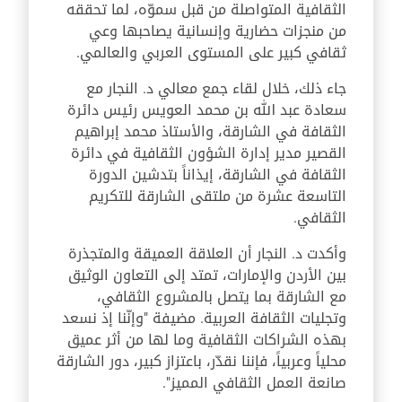
الثقافية المتواصلة من قبل سموّه، لما تحققه
من منجزات حضارية وإنسانية يصاحبها وعي
ثقافي كبير على المستوى العربي والعالمي.
جاء ذلك، خلال لقاء جمع معالي د. النجار مع
سعادة عبد الله بن محمد العويس رئيس دائرة
الثقافة في الشارقة، والأستاذ محمد إبراهيم
القصير مدير إدارة الشؤون الثقافية في دائرة
الثقافة في الشارقة، إيذاناً بتدشين الدورة
التاسعة عشرة من ملتقى الشارقة للتكريم
الثقافي.
وأكدت د. النجار أن العلاقة العميقة والمتجذرة
بين الأردن والإمارات، تمتد إلى التعاون الوثيق
مع الشارقة بما يتصل بالمشروع الثقافي،
وتجليات الثقافة العربية. مضيفة "وإنّنا إذ نسعد
بهذه الشراكات الثقافية وما لها من أثر عميق
محلياً وعربياً، فإننا نقدّر، باعتزاز كبير، دور الشارقة
صانعة العمل الثقافي المميز".