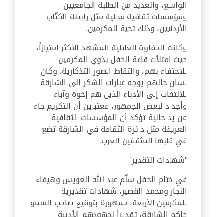
الواسع، والعديد من الطلبة الجامعيين،
ومؤسسات ثقافية محلية مثل رابطة الكتّاب
الأردنيين، وذلك تحية للمكرمين.
وكانت الحفاوة العائلية المشهد الأكثر امتيازاً،
حيث امتلأت قاعة الحفل بذوي المكرمين
للاحتفاء بهم، والتقاط الصور التذكارية، وكان
لسان حالهم يوجه عبارات الشكر إلى الشارقة
للالتفات إلى الأدباء الذين هم إخوة وآباء
وأجداد لبعض الجمهور، معتبرين أن التكريم جاء
من يد حانية تؤكد أن المؤسسات الثقافية
العريقة مثل دائرة الثقافة في الشارقة تضع
في قلبها المثقفين العرب.
"شهادات التقدير"
في ختام الحفل سلّم عبد الله العويس وهيفاء
النجار ومحمد القصير، شهادات تقديرية
للمكرمين الأربعة، ممهورة بتوقيع صاحب السمو
حاكم الشارقة، تقديراً لجهودهم الأدبية