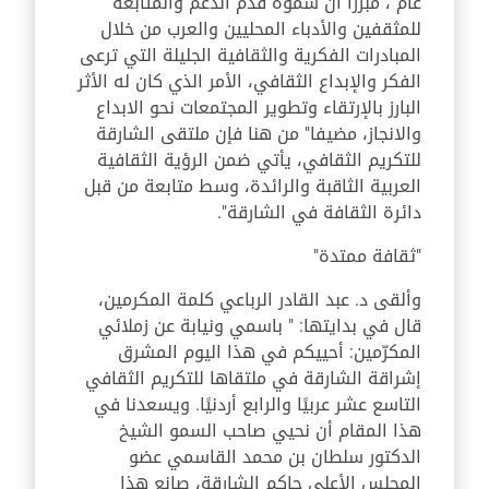
عام"، مبرزا أن سموّه قدّم الدعم والمتابعة
للمثقفين والأدباء المحليين والعرب من خلال
المبادرات الفكرية والثقافية الجليلة التي ترعى
الفكر والإبداع الثقافي، الأمر الذي كان له الأثر
البارز بالإرتقاء وتطوير المجتمعات نحو الابداع
والانجاز، مضيفا" من هنا فإن ملتقى الشارقة
للتكريم الثقافي، يأتي ضمن الرؤية الثقافية
العربية الثاقبة والرائدة، وسط متابعة من قبل
دائرة الثقافة في الشارقة".
"ثقافة ممتدة"
وألقى د. عبد القادر الرباعي كلمة المكرمين،
قال في بدايتها: " باسمي ونيابة عن زملائي
المكرّمين: أحييكم في هذا اليوم المشرق
إشراقة الشارقة في ملتقاها للتكريم الثقافي
التاسع عشر عربيًا والرابع أردنيًا. ويسعدنا في
هذا المقام أن نحيي صاحب السمو الشيخ
الدكتور سلطان بن محمد القاسمي عضو
المجلس الأعلى حاكم الشارقة، صانع هذا