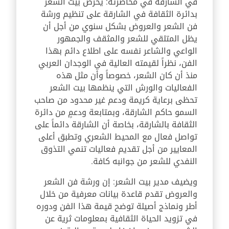
في الشارقة في محاضرته: يحرص بيت الشعر
بدائرة الثقافة في الشارقة على تنظيم ورشة
فن الشعر والعروض بشكل سنوي من أجل أن
يظل المتلقي للشعر والمثقف والجمهور
الواعي والشاعر نفسه على اطلاع دائم بهذا
الفن، نظراً لقيمته العالية في الوجدان العربي
منذ أن كان الشعر، خصوصاً وأن مثل هذه
الفعاليات والورش التي ينظمها بيت الشعر
تحظى برعاية كريمة ودعم غير محدود من صاحب
السمو حاكم الشارقة، وبمتابعة ودعمٍ من دائرة
الثقافة بالشارقة، بخاصة أن الشارقة دائماً على
تواصل فعال مع المحيط الشعري وتطبق أعلى
المعايير من أجل تقديم فعاليات تنمي التذوق
النفدي للشعر من جوانبه كافة.
ويضيف مدير بيت الشعر: إن ورشة فن الشعر
والعروض تقدم قاعدة بيانات معرفية من خلال
أطر ونماذج أصيلة توضح قيمة هذا الفن ودوره
في تزويد الحياة الثقافية بمعلومات ثرية عن