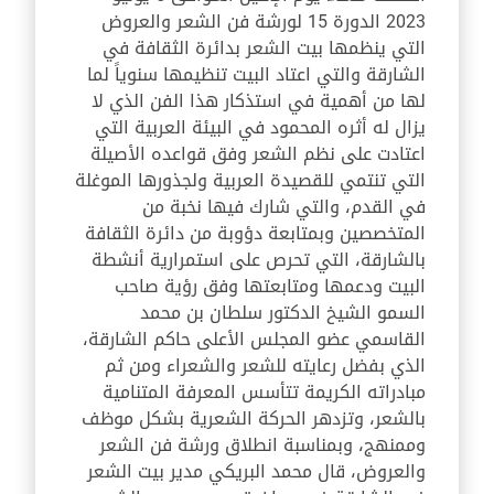
2023 الدورة 15 لورشة فن الشعر والعروض
التي ينظمها بيت الشعر بدائرة الثقافة في
الشارقة والتي اعتاد البيت تنظيمها سنوياً لما
لها من أهمية في استذكار هذا الفن الذي لا
يزال له أثره المحمود في البيئة العربية التي
اعتادت على نظم الشعر وفق قواعده الأصيلة
التي تنتمي للقصيدة العربية ولجذورها الموغلة
في القدم، والتي شارك فيها نخبة من
المتخصصين وبمتابعة دؤوبة من دائرة الثقافة
بالشارقة، التي تحرص على استمرارية أنشطة
البيت ودعمها ومتابعتها وفق رؤية صاحب
السمو الشيخ الدكتور سلطان بن محمد
القاسمي عضو المجلس الأعلى حاكم الشارقة،
الذي بفضل رعايته للشعر والشعراء ومن ثم
مبادراته الكريمة تتأسس المعرفة المتنامية
بالشعر، وتزدهر الحركة الشعرية بشكل موظف
وممنهج، وبمناسبة انطلاق ورشة فن الشعر
والعروض، قال محمد البريكي مدير بيت الشعر