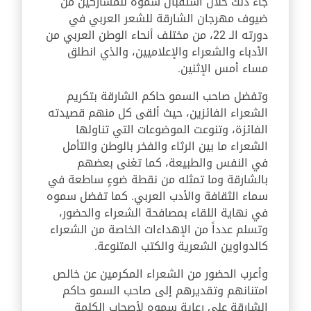
جاء ذلك خلال استقبال سموه للمشاركين من
ضيوف مهرجان الشارقة للشعر العربي في
دورته الـ 22، من مختلف أنحاء الوطن العربي من
الأدباء والشعراء والإعلاميين، والذي انطلق
مساء أمس الإثنين.
وتفضل صاحب السمو حاكم الشارقة بتكريم
الشعراء الفائزين، حيث ألقى كل منهم قصيدته
الفائزة، وتنوعت الموضوعات التي تناولها
الشعراء ما بين الرثاء والفخر بالوطن والتأمل
في النفس والطبيعة، كما تغنى بعضهم
بالشارقة وما تمثله من نقطة ضوءٍ ساطعة في
سماء الثقافة والأدب العربي. كما تفضل سموه
في نهاية اللقاء بمصافحة الشعراء والحضور،
وتسلم عدداً من الإهداءات الخاصة من الشعراء
كالدواوين الشعرية والكتب المتنوعة.
وأعرب الحضور من الشعراء المكرمين عن خالص
امتنانهم وتقديرهم إلى صاحب السمو حاكم
الشارقة على رعاية سموه لأصحاب الكلمة