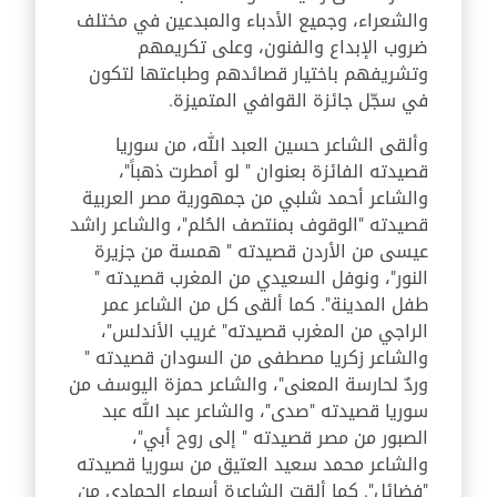
والشعراء، وجميع الأدباء والمبدعين في مختلف
ضروب الإبداع والفنون، وعلى تكريمهم
وتشريفهم باختيار قصائدهم وطباعتها لتكون
في سجّل جائزة القوافي المتميزة.
وألقى الشاعر حسين العبد الله، من سوريا
قصيدته الفائزة بعنوان " لو أمطرت ذهباً"،
والشاعر أحمد شلبي من جمهورية مصر العربية
قصيدته "الوقوف بمنتصف الحُلم"، والشاعر راشد
عيسى من الأردن قصيدته " همسة من جزيرة
النور"، ونوفل السعيدي من المغرب قصيدته "
طفل المدينة". كما ألقى كل من الشاعر عمر
الراجي من المغرب قصيدته" غريب الأندلس"،
والشاعر زكريا مصطفى من السودان قصيدته "
وردٌ لحارسة المعنى"، والشاعر حمزة اليوسف من
سوريا قصيدته "صدى"، والشاعر عبد الله عبد
الصبور من مصر قصيدته " إلى روح أبي"،
والشاعر محمد سعيد العتيق من سوريا قصيدته
"فضائل". كما ألقت الشاعرة أسماء الحمادي من