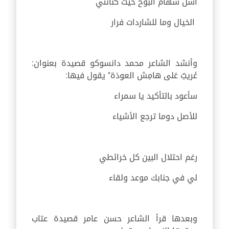
أسل سهام البوح حيث كنانتي
الخيال وما للشاردات فرار
وأنشد الشاعر محمد دانسوكو قصيدة بعنوان:
غَريبٌ عَلى هامِش العودَة" يقول فيها:
سأعود بالتأكيد يا سمراء
للأصل دوما ترجع الأشياء
رغم احتلال البين كل خرائطي
لي في جنابك موعد ولقاء
وبعدها قرأ الشاعر حسن عامر قصيدة عتاب