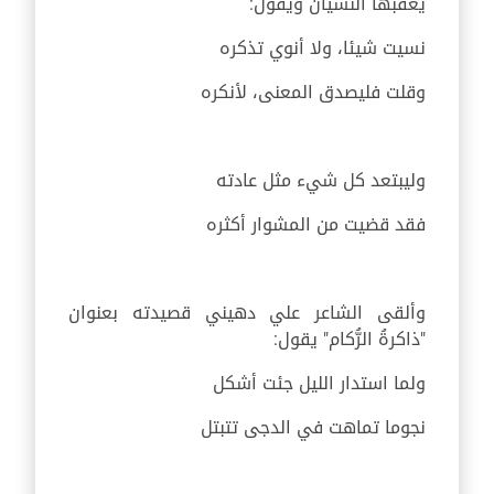
يعقبها النسيان ويقول:
نسيت شيئا، ولا أنوي تذكره
وقلت فليصدق المعنى، لأنكره
وليبتعد كل شيء مثل عادته
فقد قضيت من المشوار أكثره
وألقى الشاعر علي دهيني قصيدته بعنوان
"ذاكرةُ الرُّكام" يقول:
ولما استدار الليل جئت أشكل
نجوما تماهت في الدجى تتبتل