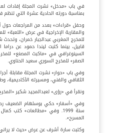
في باب «مدخل» نشرت المجلة إفادات لعدد
بمناسبة دورته الحادية عشرة التي تنظم في الفترة من 27 سبت
وحفل «قراءات» بعدد من المراجعات حول أ
والمقاربة الإخراجية في عرض «اللعبة» ل
للمخرج المغربي عبدالجبار خمران، وتحدث 
قابيل، بينما كتبت ليندا حمود عن دراما
السينوغرافي في «ماكبث المصنع» للمخرج
الصفر» للمخرج السوري سعيد الحناوي.
وفي باب «حوار» نشرت المجلة مقابلة أجرا
الثقافي والفني، ومسيرته الأكاديمية، وطم
ونقرأ في «رؤى» لعبدالمجيد شكير «المخرج
وفي «أسفار» حكي بوسلهام الضعيف رحلة 
سنة 1999. وفي «مطالعات» كتب ك
المسرح».
وكتبت سارة أشرف عن عرض «حيث لا يراني 