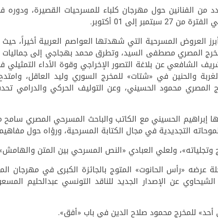
 من الفنانين حول مهرجان كلباء للمسرحيات القصيرة، ودوره في
مبر إلى 01 أكتوبر.
برز العروض المسرحية التي شهدتها العواصم العربية أخيراً، حيث
لمخرج المصري مصطفى السيد، وتطرق محمد بهجاجي إلى جماليات ا
شريف الشافعي عن بلاغة التصور الإخراجي وقوة الأداء التمثيلي ف
 الغربة والحنين في «شتات» للمخرج السوري وليد العاقل، وام
 المصري محمود الحسيني، وعن التوليف الحركي والدرامي تحدث
ها إبراهيم الحسيني مع الكاتب والباحث المسرحي المصري سامح م
وحاته التجديدية في مجال الكتابة المسرحية، ورؤاه حول مفاهيم ال
 وتجلياته»، ولعلي العبادي «النص المسرحي بين المتن والهامش».
عرضه «رأس الحانوت» المتوج بالجائزة الكبرى في مهرجان المس
مال الشيحاوي عن الإصدار الجديد للناقد التونسي عبدالحليم المس
أحد» للمخرج محمود صلاح الدين في باب «أفق».