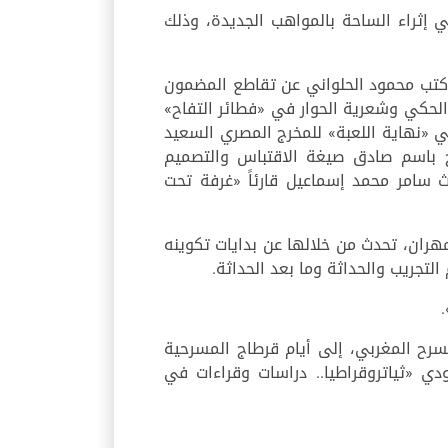
 إثراء الساحة بالمواهب الجديدة، وذلك
 كتب محمود الحلواني عن تقاطع المضمون
لحكي وشعرية الحوار في «فطائر التفاح»
ي «نهاية اللعبة» للمخرج المصري السعيد
تدح باسم صادق صيغة الاقتباس والتصميم
 سامر محمد إسماعيل قارئاً «غرفة تحت
هران، تحدث من خلالها عن بدايات تكوينه
تجريب والحداثة وما بعد الحداثة.
رح المغربي، إلى أيام قرطاج المسرحية
عودي «ثياتروقراطيا.. دراسات وقراءات في