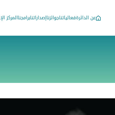
عن الدائرة
فعالياتنا
جوائزنا
إصداراتنا
برامجنا
المركز ال