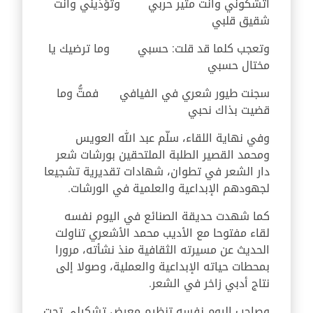
اتشكوني وأنت مثير حربي وتؤذيني وأنت
شقيق قلبي
وتعجب كلما قد قلت: حسبي وما ترضيك يا
مختال حسبي
سجنت طيور شعري في الفيافي فمتُّ وما
قضيت بذاك نحبي
وفي نهاية اللقاء، سلّم عبد الله العويس
ومحمد القصير الطلبة الملتحقين بورشات شعر
دار الشعر في تطوان، شهادات تقديرية تشجيعا
لجهودهم الإبداعية والعلمية في الورشات.
كما شهدت حديقة الصنائع في اليوم نفسه
لقاء مفتوحا مع الأديب محمد الأشعري تناولت
الحديث عن مسيرته الثقافية منذ نشأته، مرورا
بمحطات حياته الإبداعية والعملية، وصولا إلى
نتاج أدبي زاخر في الشعر.
وصاحب اليوم نفسه تنظيم معرض تشكيلي تحت