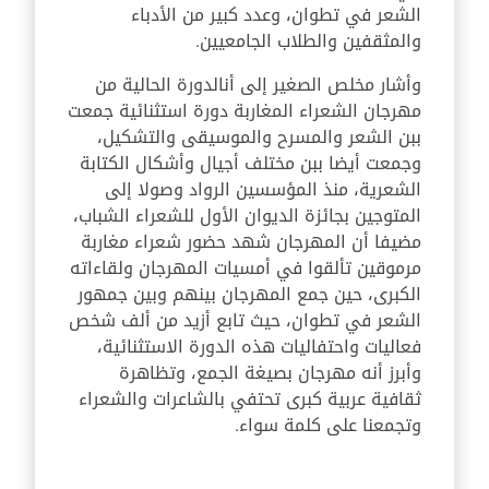
الشعر في تطوان، وعدد كبير من الأدباء
والمثقفين والطلاب الجامعيين.
وأشار مخلص الصغير إلى أن
الدورة الحالية من
مهرجان الشعراء المغاربة دورة استثنائية جمعت
ببن الشعر والمسرح والموسيقى والتشكيل،
وجمعت أيضا ببن مختلف أجيال وأشكال الكتابة
الشعرية، منذ المؤسسين الرواد وصولا إلى
المتوجين بجائزة الديوان الأول للشعراء الشباب،
مضيفا أن المهرجان شهد حضور شعراء مغاربة
مرموقين تألقوا في أمسيات المهرجان ولقاءاته
الكبرى، حين جمع المهرجان بينهم وبين جمهور
الشعر في تطوان، حيث تابع أزيد من ألف شخص
فعاليات واحتفاليات هذه الدورة الاستثنائية،
وأبرز أنه مهرجان بصيغة الجمع، وتظاهرة
ثقافية عربية كبرى تحتفي بالشاعرات والشعراء
وتجمعنا على كلمة سواء
.