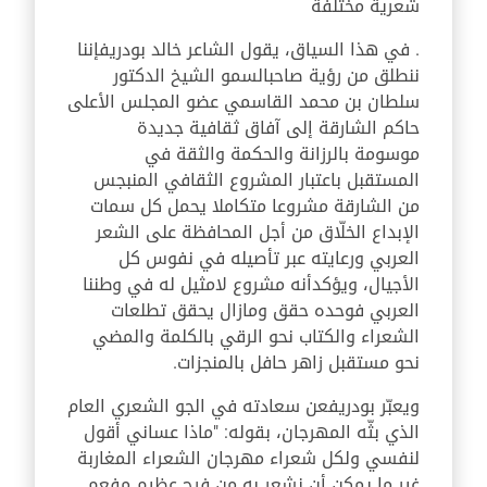
شعرية مختلفة
.
في هذا السياق، يقول الشاعر خالد بودريف
إننا
ننطلق من رؤية صاحب
السمو الشيخ الدكتور
سلطان بن محمد القاسمي عضو المجلس الأعلى
حاكم الشارقة إلى آفاق ثقافية جديدة
موسومة بالرزانة والحكمة والثقة في
المستقبل باعتبار المشروع الثقافي المنبجس
من الشارقة مشروعا متكاملا يحمل كل سمات
الإبداع الخلّاق من أجل المحافظة على الشعر
العربي ورعايته عبر تأصيله في نفوس كل
الأجيال، ويؤكد
أنه مشروع لامثيل له في وطننا
العربي فوحده حقق ومازال يحقق تطلعات
الشعراء والكتاب نحو الرقي بالكلمة والمضي
نحو مستقبل زاهر حافل بالمنجزات
.
ويعبّر بودريف
عن سعادته في الجو الشعري العام
الذي بثّه المهرجان، بقوله: "ماذا عساني أقول
لنفسي ولكل شعراء مهرجان الشعراء المغاربة
غير ما يمكن أن نشعر به من فرح عظيم مفعم