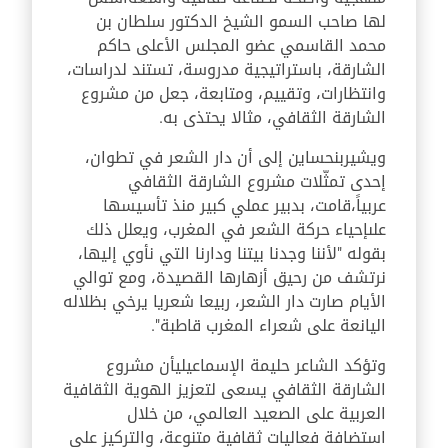
لها صاحب السمو الشيخ الدكتور سلطان بن
محمد القاسمي عضو المجلس الأعلى حاكم
الشارقة، باستراتيجية مدروسة، تستند لدراسات،
وانتظارات، وتقييم، ومتابعة، جعل من مشروع
الشارقة الثقافي، مثالا يحتذى به
.
ويشير
بنحساين إلى أن دار الشعر في تطوان،
إحدى تمثّلات مشروع الشارقة الثقافي
عربياً،
قامت، بدبير عملي كبير منذ تأسيسها
على
إحياء حركة الشعر في المغرب
،
ويعلل ذلك
بقوله
"
لأننا وجدنا بيتنا ودارنا التي نأوي إليها
،
نرتشف من رحيق أزهارها القصيدة، ومع توالي
الأيام صارت دار الشعر، ربيعا شعريا يرخي بظلاله
اليانعة على شعراء المغرب قاطبة
".
وتؤكد الشاعر حليمة الإسماعيلي
أن مشروع
الشارقة الثقافي يسعى لتعزيز الهوية الثقافية
العربية على الصعيد العالمي
،
من خلال
استضافة فعاليات ثقافية متنوعة
،
والتركيز على