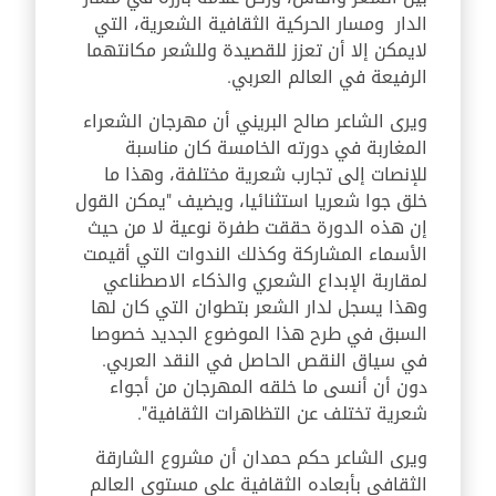
الدار ومسار الحركية الثقافية الشعرية، التي
لايمكن إلا أن تعزز للقصيدة وللشعر مكانتهما
الرفيعة في العالم العربي
.
ويرى الشاعر صالح البريني أن مهرجان الشعراء
المغاربة في دورته الخامسة كان مناسبة
للإنصات إلى تجارب شعرية مختلفة، وهذا ما
خلق جوا شعريا استثنائيا، ويضيف "يمكن القول
إن هذه الدورة حققت طفرة نوعية لا من حيث
الأسماء المشاركة وكذلك الندوات التي أقيمت
لمقاربة الإبداع الشعري والذكاء الاصطناعي
وهذا يسجل لدار الشعر بتطوان التي كان لها
السبق في طرح هذا الموضوع الجديد خصوصا
في سياق النقص الحاصل في النقد العربي.
دون أن أنسى ما خلقه المهرجان من أجواء
شعرية تختلف عن التظاهرات الثقافية
".
ويرى الشاعر حكم حمدان أن مشروع الشارقة
الثقافي بأبعاده الثقافية على مستوى العالم