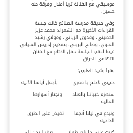
موسيقي مع الفنانة ثريا أملال وفرقة طه
حسين.
وفي حديقة مدرسة الصنائع كانت جلسة
القراءات الأخيرة مع الشعراء: محمد عزيز
الحصيني، وفدوى الزياني، ومولاي رشيد
العلوي، وصالح البريني، بتقديم إدريس الملياني،
فيما أعقب الجلسة حفل الختام مع الفنان
التهامي الحراق.
وقرأ رشيد العلوي:
دعيني لأحلم يا قمري بأجمل أيامنا الآتيه
سنهزم خيباتنا بالعناد
ونجتاز أسوارها
العاليه
ونبدع في ليلنا أنجما
تفيض على الطرق
الداجيه
كبرت وإني ما زلت طفلا
صغيرا يحن إلى