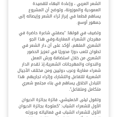
الشعر العربي ، وإعادة البهاء للقصيدة
العمودية والموزونة، وتوضح أن المشروع
يساهم قطعا في إبراز ثراء الشعر وإيصاله إلى
جمهور أوسع
.
وتضيف في قولها: "بصفتي شاعرة حاضرة في
مهرجان الشعراء المغاربة،
وفي هذا الجو
الشعري الملهم، أؤكد على أن دار الشعر في
تطوان تلعب دورًا محوريًا في تعزيز الحضور
الشعري من خلال استضافة ورش العمل
والندوات والمهرجانات الشعرية،
إذ تقدم الدار
شعراء مغاربة وعرب دوليين ومن مختلف الأجيال
الشعرية للتفاعل والتشارك وإثراء تجاربهم. هذا
التبادل الخلاق يساهم في بناء مجتمع شعري
متكامل ومتفاعل
".
وتقول ليلى الخمليشي، فائزة بجائزة الديوان
الأول للشعراء الشباب: "كمتوجة بجائزة الديوان
الأول للشعراء الشباب في فعالياته ودورته