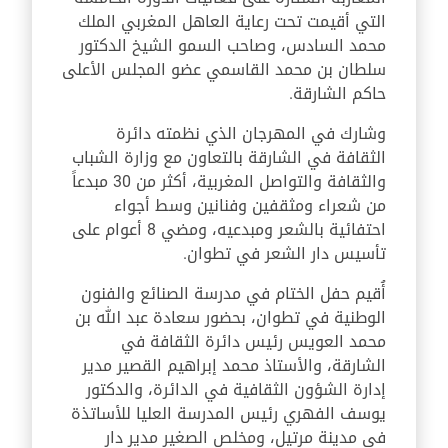
التي أقيمت تحت رعاية العاهل المغربي الملك
محمد السادس، وصاحب السمو الشيخ الدكتور
سلطان بن محمد القاسمي عضو المجلس الأعلى
حاكم الشارقة
.
وشارك في المهرجان الذي نظمته دائرة
الثقافة في الشارقة بالتعاون مع وزارة الشباب
والثقافة والتواصل المغربية، أكثر من 30 مبدعاً
من شعراء ومثقفين وفنانين وسط أجواء
احتفائية بالشعر ومبدعيه، ومضي 8 أعوام على
تأسيس دار الشعر في تطوان.
أُقيم حفل الختام في مدرسة الصنائع والفنون
الوطنية في تطوان، بحضور سعادة عبد الله بن
محمد العويس رئيس دائرة الثقافة في
الشارقة، والأستاذ محمد إبراهيم القصير مدير
إدارة الشؤون الثقافية في الدائرة، والدكتور
يوسف الفهري رئيس المدرسة العليا للأساتذة
في مدينة مرتيل
،
ومخلص الصغير مدير دار