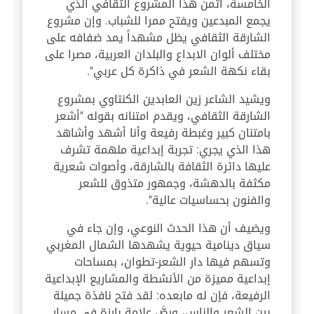
الخامسة، أثمن هذا المشروع الثقافي الذي
يجمع المبدعين ويفتح ممرا للشباب. وإن مشروع
الشارقة الثقافي يظل مشهداً يمد ضفافه على
مختلف ألوان الابداع والبلدان العربية، مصرا على
بقاء نكهة الشعر في ذاكرة كل عربي
".
ويشيد الشاعر زين العابدين الكنتاوي بمشروع
الشارقة الثقافي، ويقدم امتنانه بقوله "أشعر
بامتنان كبير وغبطة رفيعة وأنا أشهد وأشاهد
هذا الذي يجري: تجربة إبداعية ملهمة تشرف
عليها دائرة الثقافة بالشارقة، وأصوات شعرية
مكثفة بالدهشة، وجمهور متذوق للشعر
والفنون بحساسيات عالية
".
ويضيف أن هذا الحدث النوعي، وإن جاء في
سياق دينامية حيوية يشهدها الشمال المغربي
وتسهم فيها دار الشعر-تطوان، بمساحات
إبداعية مميزة من الأنشطة والمشاريع الإبداعية
الرفيعة، فإن له مابعده: لقد فتح نافذة جميلة
بين الشعر والناس، ورصَّ علامة بارزة في مسار