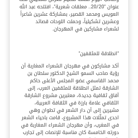
عنوان "20/20.. معلقات شعرية
"،
افتتحه عبد الله
العويس ومحمد القصير، بمشاركة عشرين شاعراً
وعشرين تشكيلياً، وحملت اللوحات قصائد
لشعراء مشاركين في المهرجان
.
"انطلاقة للمثقفين"
أكد مشاركون في مهرجان الشعراء المغاربة أن
رؤية صاحب السمو الشيخ الدكتور سلطان بن
محمد القاسمي عضو المجلس الأعلى حاكم
الشارقة تمثل انطلاقة للمثقفين العرب، إلى
آفاق ثقافية جديدة، معتبرين مشروع الشارقة
الثقافي علامة بارزة في الثقافة العربية،
مشيرين إلى أن دار الشعر في تطوان وهي
احدى تمثّلات هذا المشروع، قامت باحياء الشعر
في المغرب
،
وأن مهرجان الشعراء المغاربة في
دورته الخامسة كان مناسبة للإنصات إلى تجارب