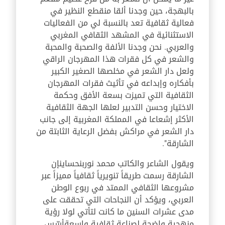
بالبهجة
،
حين وجدنا ألقا منقطع النظير في
فعالية ثقافية تعد بالنسبة لي من الفعاليات
الاستثنائية في المشهد الثقافي المغربي
والعربي. نحن وجدنا الألفة والصحبة والمحبة
والشعر في كل فقرات هذا المهرجان الراقي
ولعل دار الشعر في مخلصها الصغير الكبير
بأفكاره وإبداعه في تأثيث فقرات المهرجان
الثقافية التي تميزت بسعة الأفق وحكمة
الاختيار وحسن التدبير لعلها الجهة الثقافية
الأكثر إشعاعا في المملكة المغربية إلى جانب
دار الشعر في مراكش بفضل الرعاية الثابتة من
الشارقة".
ويقول الشاعر والكاتب محمد نور
بنحساين
إن
الشارقة رسمت طريقاً تنويرياً ثقافياً مميزاً عبر
مشروعها الثقافي الممتد في ربوع الوطن
العربي، ويؤكد أن النجاحات التي تحققت على
مدى عشرات السنين ما كانت لتأتي لولا رؤية
منهجية واضحة لصناعة ثقافية واسعة
أسّس