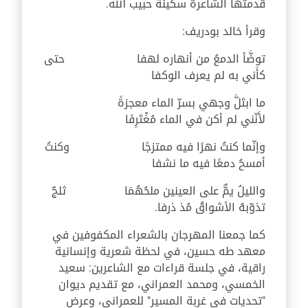
قدمتها الشاعرة سكينة حبيب الله.
وقرأ خالد بودريف
:
توضَّأ الدمعُ من أنهاره لهفا
حتى
كأَني به لم يعرف الوكفا
ما ابتَلَّ وجهي بسرّ الماء معجزةً
لأَنّني لم أكن في الماء مُغْتَرِفَا
وإنّما كنتُ نهرًا فيه ممتزجًا
وكنتُ
أمسحُ دمعًا فيه ما نشفا
والليلُ يمٌّ على العينين ملحُهُمَا ثلجٌ
تذوّبهُ الأشواقُ مُذ ذرفا
.
كما جمعنا المهرجان بالشعراء المكفوفين في
معهد طه حسين، في لحظة شعرية وإنسانية
راقية، في جلسة قراءات مع الشاعرين: سعيد
الخمسي، ومحمد العمراني، مع تقديم ديوان
"تحديات في غربة المسير" للعمراني، وعرض