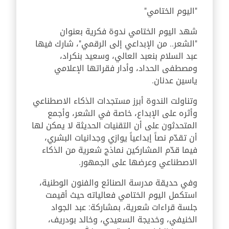
"اليوم الختامي"
شهد اليوم الختامي ندوة فكرية بعنوان
"الشعر.. من الإبداعي إلى الرقمي"، شارك فيها
عبد السلام بنعبد العالي، وسعيد بنكراد،
ومصطفى الحداد، وأدار فقراتها الإعلامي
ياسين عدنان.
وتناولت الندوة أبرز مستجدات الذكاء الاصطناعي
وأثره على الإبداع، خاصة في الشعر، وأجمع
المتحدثون على أن التقنيات الحديثة لا يمكن لها
أن تقدّم نصاً إبداعياً يوازي وجدانيات البشري،
فيما قدّم المشاركين نماذج شعرية من الذكاء
الاصطناعي وعرضها على الجمهور.
وفي حديقة مدرسة الصنائع والفنون الوطنية،
استكمل اليوم الختامي فعالياته حيث أقيمت
جلسة قراءات شعرية، بمشاركة: عبد الجواد
الخنيفي، وخديجة السعيدي، وخالد بودريف،