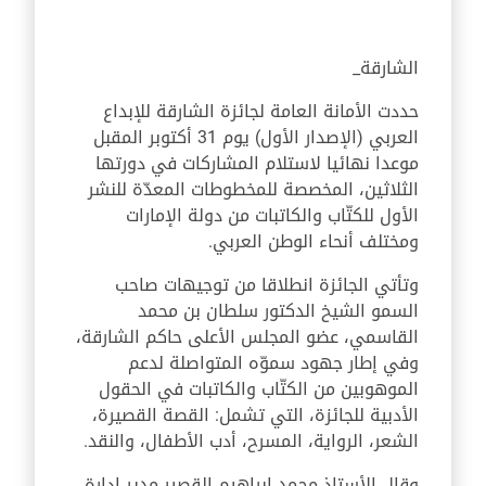
الشارقة_
حددت الأمانة العامة لجائزة الشارقة للإبداع
العربي (الإصدار الأول) يوم 31 أكتوبر المقبل
موعدا نهائيا لاستلام المشاركات في دورتها
الثلاثين، المخصصة للمخطوطات المعدّة للنشر
الأول للكتّاب والكاتبات من دولة الإمارات
ومختلف أنحاء الوطن العربي.
وتأتي الجائزة انطلاقا من توجيهات صاحب
السمو الشيخ الدكتور سلطان بن محمد
القاسمي، عضو المجلس الأعلى حاكم الشارقة،
وفي إطار جهود سموّه المتواصلة لدعم
الموهوبين من الكتّاب والكاتبات في الحقول
الأدبية للجائزة، التي تشمل: القصة القصيرة،
الشعر، الرواية، المسرح، أدب الأطفال، والنقد.
وقال الأستاذ محمد إبراهيم القصير مدير إدارة