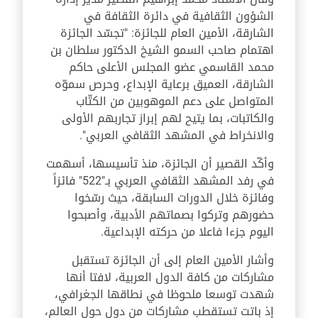
الشؤون الثقافية في دائرة الثقافة في
الشارقة، الأمين العام للجائزة: "تجسّد الجائزة
اهتمام صاحب السمو الشيخ الدكتور سلطان بن
محمد القاسمي عضو المجلس الأعلى حاكم
الشارقة، العميق برعاية الإبداع، وحرص سموّه
المتواصل على دعم الموهوبين من الكتّاب
والكاتبات، بما يتيح لهم إبراز تجاربهم الأولى
والانخراط في المشهد الثقافي العربي".
وأكّد القصير أن الجائزة، منذ تأسيسها، أسهمت
في رفد المشهد الثقافي العربي بـ"522" فائزاً
وفائزة خلال الدورات السابقة، حيث رسّخوا
حضورهم وتركوا بصماتهم الأدبية، وأصبحوا
اليوم جزءا فاعلا من حركته الإبداعية.
وأشار الأمين العام إلى أن الجائزة تستقبل
مشاركات من كافة الدول العربية، لافتا أنها
شهدت توسعا ملحوظا في نطاقها الجغرافي،
إذ باتت تستقطب مشاركات من دول حول العالم،