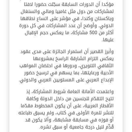
مؤكدا أن الدورات السابقة سجّلت حضورا لافتا
لمشاركات من دول مثل غامبيا ومالي والسنغال
وباكستان وكندا، في مؤشر على اتساع نطاقها
الدولي. وأوضح أن عدد المشاركات في كل دورة
أكثر من 500 مشاركة، ما يعكس حجم الإقبال
عليها.
وأبرز القصير أن استمرار الجائزة على مدى عقود
يعكس التزام الشارقة الراسخ بمشروعها
الثقافي التنويري، ودورها في احتضان المواهب
الأدبية ورعايتها، بما يسهم في ترسيخ حضور
الإبداع العربي على المستويين العربي والدولي.
واعتمدت الأمانة العامة شروط المشاركة، إذ
تتيح التقدّم للجنسين من داخل الدولة وكافة
الأقطار العربية، على أن يكون المخطوط مقدّما
للنشر للمرة الأولى في كتاب، ولم يسبق طباعته
أو فوزه في مسابقة مشابهة، وألا يكون قد
قُدِّم لنيل درجة جامعية أو سبق نشره.