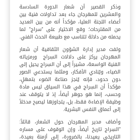
وذكر القصير أن شعار الدورة السادسة
والعشرين للمهرجان جاء بعد تداولات فنية بين
أعضاء اللجنة العليا، مؤكداً أنه من بين العديد
من المقترحات؛ وقع الاختيار على "سراج" لما
يحمله من دلالة تتناسب مع طبيعة الحدث الفني.
ولفت مدير إدارة الشؤون الثقافية أن شعار
المهرجان يركز على دلالات السِراج ورمزياته
الفنية الواسعة، مشيراً إلى أن السِراج يحيل إلى
الضياء، ويُنادي الأفكار، ومثلما يستدعي الصور
دون حدود، فإنه يُنجز صناعة الضوء بتمهلٍ،
مؤكداً أن السِراج في هذا السياق ليس مادة
وحسب، إنما هو جوهر أيضاً، إذ لا يتوقف عند
وظيفة الإضاءة فقط، بل، يتجاوزها ليصبح مدخلاً
إلى أعماق النفس البشرية.
وأضاف مدير المهرجان حول الشعار، قائلاً:
"السِراج تاريخ أيضاً، وإن الوقوف على مساره
التاريخي يعيدنا، بالضرورة، إلى أزمنة بعيدة،