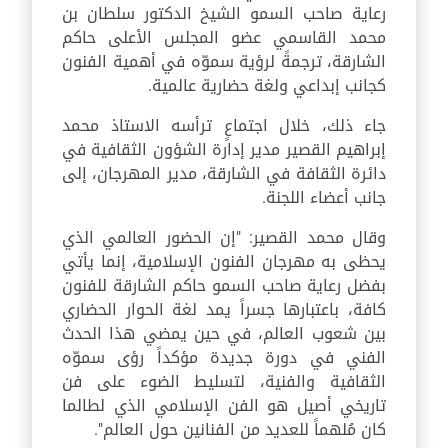
رعاية صاحب السمو الشيخ الدكتور سلطان بن
محمد القاسمي عضو المجلس الأعلى حاكم
الشارقة، ترجمةً لرؤية سموّه في أهمية الفنون
كجانب إبداعي ولغة حضارية عالمية.
جاء ذلك، خلال اجتماعٍ ترأسه الاستاذ محمد
إبراهيم القصير مدير إدارة الشؤون الثقافية في
دائرة الثقافة في الشارقة، مدير المهرجان، إلى
جانب أعضاء اللجنة.
وقال محمد القصير: "إن الحضور العالمي الذي
يحظى به مهرجان الفنون الإسلامية، إنما يأتي
بفضل رعاية صاحب السمو حاكم الشارقة للفنون
كافة، باعتبارها جسراً يمد لغة الحوار الحضاري
بين شعوب العالم، في حين يمضي هذا الحدث
الفني في دورة جديدة مؤكداً رؤى سموّه
الثقافية والفنية، لتسليط الضوء على فن
تاريخي أصيل هو الفن الإسلامي الذي لطالما
كان مُلهماً للعديد من الفنانين حول العالم".