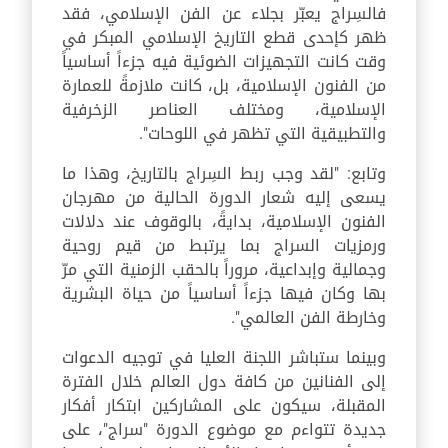
فالسِراج يعبّر بجلاء عن الفن الإسلامي، فقد
ظهر كإحدى قطع التاريخ الإسلامي المبكر في
وقت كانت التجهيزات الضوئية فيه جزءاً أساسياً
من الفنون الإسلامية، بل، كانت ملازمةً للعمارة
الإسلامية، ومختلف العناصر الزخرفية
والتطبيقية التي تظهر في اللوحات".
وتابع: "لقد وجب ربط السِراج بالتاريخ، وهذا ما
يسعى إليه شعار الدورة الحالية من مهرجان
الفنون الإسلامية، بدايةً، بالوقوف عند دلالات
ورمزيات السراج بما يرتبط من قيم روحية
وجمالية وإبداعية، مروراً بالحقب الزمنية التي مرّ
بها وكان فيها جزءاً أساسياً من حياة البشرية
وخارطة الفن العالمي".
وبينما ستباشر اللجنة العليا في توجيه الدعوات
إلى الفنانين من كافة دول العالم خلال الفترة
المقبلة، سيكون على المشاركين ابتكار أفكار
جديدة تتواءم مع موضوع الدورة "سراج"، على