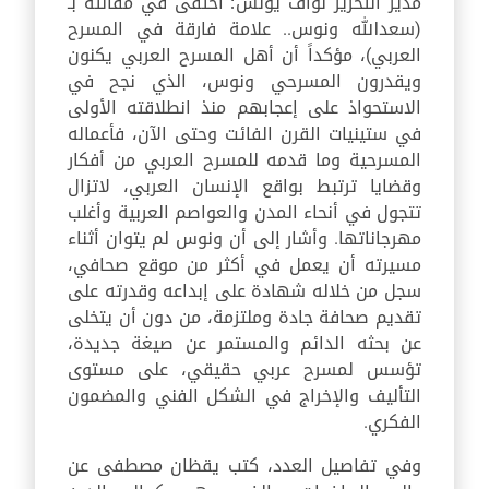
مدير التحرير نواف يونس؛ احتفى في مقالته بـ
(سعدالله ونوس.. علامة فارقة في المسرح
العربي)، مؤكداً أن أهل المسرح العربي يكنون
ويقدرون المسرحي ونوس، الذي نجح في
الاستحواذ على إعجابهم منذ انطلاقته الأولى
في ستينيات القرن الفائت وحتى الآن، فأعماله
المسرحية وما قدمه للمسرح العربي من أفكار
وقضايا ترتبط بواقع الإنسان العربي، لاتزال
تتجول في أنحاء المدن والعواصم العربية وأغلب
مهرجاناتها. وأشار إلى أن ونوس لم يتوان أثناء
مسيرته أن يعمل في أكثر من موقع صحافي،
سجل من خلاله شهادة على إبداعه وقدرته على
تقديم صحافة جادة وملتزمة، من دون أن يتخلى
عن بحثه الدائم والمستمر عن صيغة جديدة،
تؤسس لمسرح عربي حقيقي، على مستوى
التأليف والإخراج في الشكل الفني والمضمون
الفكري.
وفي تفاصيل العدد، كتب يقظان مصطفى عن