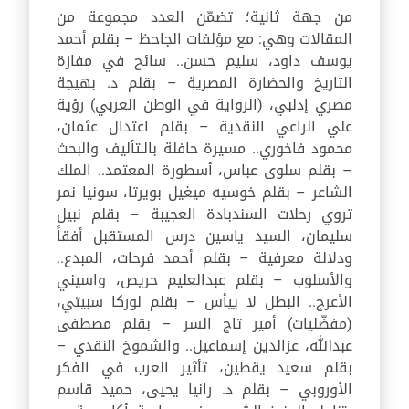
من جهة ثانية؛ تضمّن العدد مجموعة من
المقالات وهي: مع مؤلفات الجاحظ – بقلم أحمد
يوسف داود، سليم حسن.. سائح في مفازة
التاريخ والحضارة المصرية – بقلم د. بهيجة
مصري إدلبي، (الرواية في الوطن العربي) رؤية
علي الراعي النقدية – بقلم اعتدال عثمان،
محمود فاخوري.. مسيرة حافلة بالـتأليف والبحث
– بقلم سلوى عباس، أسطورة المعتمد.. الملك
الشاعر – بقلم خوسيه ميغيل بويرتا، سونيا نمر
تروي رحلات السندبادة العجيبة – بقلم نبيل
سليمان، السيد ياسين درس المستقبل أفقاً
ودلالة معرفية – بقلم أحمد فرحات، المبدع..
والأسلوب – بقلم عبدالعليم حريص، واسيني
الأعرج.. البطل لا ييأس – بقلم لوركا سبيتي،
(مفضّليات) أمير تاج السر – بقلم مصطفى
عبدالله، عزالدين إسماعيل.. والشموخ النقدي –
بقلم سعيد يقطين، تأثير العرب في الفكر
الأوروبي – بقلم د. رانيا يحيى، حميد قاسم