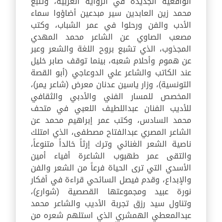
الواقعية الجديدة في الرواية العربية، وتتبع
محمد زين العابدين سير مبدعين أضاؤوا سماء
الأدب والفن ورحلوا في عمر الشباب، وكتب
مصعب الصاوي عن الشاعر محمد المهدي
المجذوب، الذي تشبع بروح اللغة والشعر وعبر
عن هموم وأحلام شعبه، بينما توقف صابر خليل
عند الكاتب والشاعر علي الدوعاجي (أبو القصة
التونسية)، وزار ياسين عدنان معرض (شاعر يمر)،
المخصص للمسار الفني والأدبي والثقافي
للأديب الفنان عبداللطيف اللعبي في متحف
محمد السادس، وكتب عمر إبراهيم محمد عن
الشاعر المصري عبدالفتاح مصطفى، الذي امتلك
ناصية الشعر الغنائي وترك إرثاً خالداً متنوعاً،
والتقى عمر طهبوب الشاعرة أفياء أمين
الأسدي التي ترى الحياة فرعاً من الشعر والفن
والإبداع، وقدم فيصل السائحي قراءة في أفكار
نورة عبيد ومجموعتها القصصية (شوارع)،
وتناول سيد رزق تجربة الأديب والشاعر محمد
عبدالمعطي الهمشري الذي استلهم شعره من