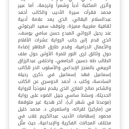
وأثرى المكتبة أدباً وشعراً وترجمة، أما عبير
محمد فقرأت سيرة الأديب والكاتب أحمد
عبدالسلام البقالي، الذي يعد علامة أدبية
ثقافية مغربية مميزة، وتوقف سعيد البرغوثي
عند رحيل الروائي المبدع حسن سامي يوسف،
الذي قدم إلى جانب الرواية عشرات الأفلام
والأعمال الدرامية، وقدم طارق الطاهر إضاءة
حول وثائق ترى النور للمرة الأولى حول ملف
الطالب طه حسين الجامعي، واحتفى عبدالرزاق
الربيعي بالمنجز الإبداعي والأسلوب الحر للكاتب
إسماعيل فهد إسماعيل في ذكرى رحيله
السادسة، وكتب د. أحمد الدوسري عن الكاتب
والشاعر صالح الغازي الذي يقدم نموذجاً للرواية
الحديثة، وسلط ساسي جبيل الضوء على رواية
(موعدنا في شهر آب)، آخر هدية غير متوقعة
من (ماركيز) لقرائه، واستعرض د. محمد خليل
محمود إسهامات الأديب عبدالكريم غلاب في
مختلف المجالات الفكرية والإبداعية، حيث مثّل