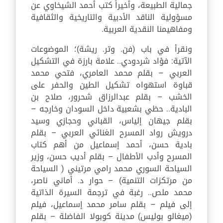
جمالية الطبيعة، وأخيراً كتب أحمد الشيخاوي عن
مسؤولية الناقد الأدبية والتاريخية والثقافية
ومفاهيمنا النقدية العربية.
ونقرأ في باب (فن. وتر. ريشة)؛ الموضوعات
الآتية: فؤاد شردودي.. علامة بارزة في التشكيل
العربي – بقلم محمد العامري، فتحي محمد
قباوة استهواه تشكيل الطين والحفر على
الخشب – بقلم عبدالرزاق شحرور، صلاح بن
البادية.. حظي بشعبية داخل السودان وخارجه –
بقلم جيهان إلياس، القباني وحجازي وسيد
درويش رواد المسرح الغنائي العربي – بقلم
بادية حسن، أحمد إسماعيل من أهم كتاب
المسرح وأدب الأطفال – بقلم أديب حسن، وزير
السياحة السوري محمد رامي مرتيني ( السياحة
من مرتكزات التنمية) – حوار د. أماني ناصر،
محمد ملص.. رغبة في ترجمة السيرة الذاتية
إلى فيلم – بقلم سامر محمد إسماعيل، فيلم
(ميغالو بوليس) مدينة كوبولا الفاضلة – بقلم