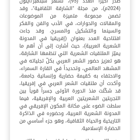
صدر أخيراً العدد (95)، لشهر سبتمبر/أيلول
(2024م)، من مجلة "الشارقة الثقافية"، وقد
تضمن مجموعة متميزة من الموضوعات
والمقالات والحوارات، في الأدب والفن والفكر
والسينما والتشكيل والمسرح، وقد جاءت
افتتاحية العدد بعنوان (إفريقيا في المدونة
الشعرية العربية)، حيث أشارت إلى أن أهم ما
يميّز الملتقيات الشعرية التي تنظمها الشارقة،
هو تعزيز حضور الشعر العربي بكلّ تجلياته في
المشهد العالمي، وتحديداً في القارة السمراء،
والاحتفاء به كقيمة حضارية وإنسانية جامعة،
وأكدت أن ملتقيات الشعر العربي في إفريقيا،
قد شكّلت منذ الدورة الأولى جسراً قوياً بين
التجربتين الشعريتين العربية والإفريقية، فيما
سلطت الضوء على مكانة المكون الإفريقي في
المدونة الشعرية العربية، وحضوره في الذاكرة
التاريخية والحياة الثقافية، وهو جزء أساسي من
الحضارة الإسلامية.