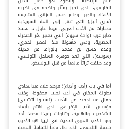
عالم الرياضيات والضوء هو كمال الدين
الفارسي، الذي تميز بمآثر واضحة في نظرية
الأعداد والجبر، وحاور حسن الوزاني المترجمة
(ماري أنيل) التي تنقل إلى اللغة السويدية
مختارات من الأدب العربي، فيما تناول د. محمد
صابر عرب (واحة سيوة) التي تعتبر لغز الصحراء
المصرية، وهي مأهولة منذ العصر الحجري،
وقدم حسن بن محمد بانوراما عن مدينة
(سوسة)، التي تعد جوهرة الساحل التونسي،
وقد صنفت تراثاً عالمياً من قبل اليونسكو.
أما في باب (أدب وأدباء)؛ فرصد علاء عبدالهادي
بطولة المكان في أدب نجيب محفوظ، وكتب
جمال عبدالحميد عن الأديب (تشينوا أتشيبي)
مؤسس الأدب الإفريقي الذي اهتم بأبعاد
الشخصية والهوية، وتناولت رويدا محمد أحد
رموز الأدب العربي الحديث في ليبيا هو الأديب
خليفة التليسي، الذي ظل وفياً للثقافة العربية