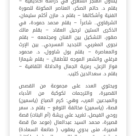
يتناول المنجز الشعري في دراسة أكاديمية –
بقلم د. حاتم الصكر، العناصر المكونة للصورة
الفنية وأشكالها – بقلم د. مازن أكثم سليمان،
الشرقاوي.. شاعراً – بقلم محمد حمودة، في
الذكرى الستين لرحيل العقاد – بقلم مالك
صقور، التشكيل بين الفنان ومجتمعه – بقلم
نجوى المغربي، التجديد المسرحي.. بين الإرث
والمعاصرة – بقلم بول شاوول، د. محمود
فرغلي والشعر الموجه للأطفال – بقلم شيمازا
فواز الزعل، رمزية الجمال والدلالة الثقافية –
بقلم د. سعدالدين كليب.
ويحتوي العدد على مجموعة من القصص
القصيرة، والترجمات لكوكبة من الأدباء
والمبدعين العرب، وهي: كرم الصباغ (ياسمين)
قصة، (ياسمين) مخالفة التوقع – بقلم د. سمر
روحي الفيصل، تغريد علي ريشة (أم البنات) قصة
قصيرة، محمد السيد عبدالعال (موعد ما) قصة
قصيرة، منى بدوي يعقوب ( صانعة السعادة)