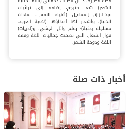
قصة قصيرة، د. بن الطالب دحمائي (سلم لكتابة
الشعر) شعر مترجم، إضافة إلى تراثيات
عبدالرزاق إسماعيل (أغنياء النفس.. سادات
الدنيا)، وأشعار لها أصداؤها (لامية العرب..
مساجلة بحثية)- بقلم وائل الجشي، و(أدبيات)
فواز الشعار، التي تضمنت جماليات اللغة وفقه
اللغة ودوحة الشعر.
أخبار ذات صلة