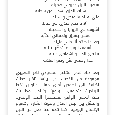
سهرت الليل وعيوني هميله
شرات المزن يهطل من سحابه
على لقياه ما عندي و سيله
ألا يا ضيج صدري في غيابه
أشوفه في الزوايا و استخيله
عسى يشرق وتجفاني الكآبه
بعد ما صدّه أنا حالي عليله
أشوف الويل و اتحضّن ثيابه
أنا فيْ الحب و اشواقي ذليله
غدا وضعي مثل وضع الغلابه
بعد ذلك قدم الشاعر السعودي نادر المغيبي
مجموعة من القصائد من بينها
"
اكبر خطأ
"
،
إضافة إلى نصوص أخرى حملت عناوين
"
خط
الرياض
"
، و
"
جاوبني الواقع
"
، و
"
ناصل مطالبنا
"
،
حيث لامس الواقع مستحضرا البعد الوطني،
والتنقّل بين نبض المدن وصوت الشارع وهموم
الإنسان اليومية، كما قدم نصا جعل من الليل