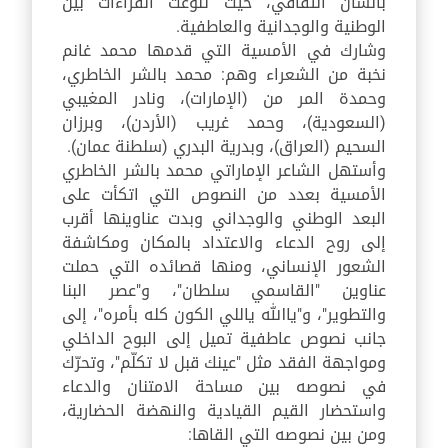
بالشأن الثقافي، حيث تنوّعت القراءات بين
الوطنية والوجدانية والعاطفية
.
وشارك في الأمسية التي قدمها محمد غانم
نخبة من الشعراء وهم: محمد بالشر الخاطري،
وحمدة المر من (الإمارات)، ونادر المغيبي
(السعودية)، وحمد غريب (الأردن)، وبرزان
السحيم (العراق)، وبدرية البدري (سلطنة عمان)
.
وأستهل الشاعر الإماراتي محمد بالشر الخاطري
الأمسية بعدد من النصوص التي اتكأت على
البعد الوطني والوجداني وبدت عناوينها أقرب
إلى روح الدعاء والاعتداد بالمكان ومكاشفة
الشعور الإنساني، ومنها قصائده التي حملت
عناوين
"
القاسمي سلطان
"
، و
"
عصر البنا
والتطوير
"
، و
"
ياالله ياللي الكون كله بأمره
"
، إلى
جانب نصوص عاطفية تميل إلى البوح الداخلي
ومواجهة الفقد مثل
"
عينك قبل لا تكلّم
"
، وتحرّك
في نصوصه بين مساحة الامتنان والدعاء
واستحضار القيم القيادية والنهضة الحضارية،
ومن بين نصوصه التي القاها
: