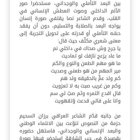
بين البعد التأملي والوجداني، مستحضرا صور
الألم الداخلي وصوت العطش الإنساني في
القلب، وقدم الشاعر نصا يقتفي صورة إنسان
يواجه البعد بالصلابة والتسليم، دون أن يفقد
حسّه التأملي أو قدرته على تحويل التجربة إلى
معنى شعري مكثّف حيث قال
:
يا جرح وش صحاك في داخلي نم
ما عاد يزعج نازفك لو تماديت
ما هو مهم الطعن والنوع والكم
مير المهم من هو طعني وصديت
كم ولد عمٍّ بالحقيقه ولد هم
وكم من غريب صبت به لا تعزويت
قال اقدع التمره وثم صبّ لي سم
وانا على فالي قدعت وْتقهويت
من جانبه قدّم الشاعر العراقي برزان السحيم
حزمة من النصوص تنوّعت بين الانتماء الوطني
والبعد الإنساني والوجداني، فاستهل حضوره
بقصيدة في حب الشارقة استحضر فيها صورة