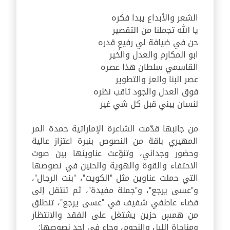
الشعر والأبداع يبدا فكره
يا الله تجملنا من التقصير
حن في ضيافة لي رفيعٍ قدره
ابو المكارم والعدل والخير
القاسمي سلطان هذا عصره
عصر البنا والعز والتطوير
فوق العدل والجود ثاقب نظره
لنسان يبني قبل كل شي غير
من جانبها قدّمت الشاعرة الإماراتية حمدة المر
المهيري باقة من النصوص بنبرة اعتزاز عالية
وحضور وجداني، وتنوّعت عناوينها بين صوت
الاحتفاء والقوة والهوية والحنين في نصوصها
التي حملت عناوين مثل
"
الكويت
"
،
"
بنت الرجال
"
،
و
"
عسى يرجع
"
، و
"
جملة مفيدة
"
، ثم تنتقل إلى
فضاء عاطفي شفيف في
"
عسى يرجع
"
، تنطلق
من همسٍ حزين يشتغل على الفقد والانتظار
ومناجاة الليل والنجوم، وجاء في احد نصوصها
: