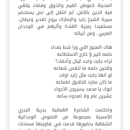
المدينة كموطن القيم والذوق وفضاء يلتقي
فيه الدين بالأمل، ثم انتقل إلى نص يستحضر
سيرة الشيخ زايد والإمارات بروح تقدير وعرفان،
مستعيدا رمزية القادة وأثرهم في الوجدان
العربي.. ومن أبياته
:
هاك العجوز اللي ورا شط بغداد
حلمه كبير وْ خارج الاستطاعه
تراه جابت واجد عْيال وأحفاد؟
وللحين حلمه ما تنفس شعاعه
لو انها جابت مثل زايد اولاد
ما كان صارت للخلايق اطماعه
ابوك يا محمد يسيرون الأجواد
عشرين عام ولا تعدوه ساعه
واختتمت الشاعرة العُمانية بدرية البدري
الأمسية بمجموعة من النصوص الوجدانية
الشفافة بحضورٍها قدمت في عناوينها مساحات