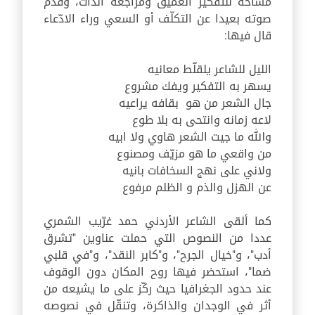
مساحة للتفكير العميق ومراجعة الذات، وقدّم
صوته بعيدا عن التكلّف أو السعي وراء الادّعاء
قال فيها
:
الليل للشاعر يلقلّط معانيه
يسهر به التفكير ويفك مشروع
جال الشعر من هو بقافه يراعيه
لاعه زمانه وانتحى به بلا طوع
والله ما جيت الشعر هاوي ولا ابيه
من واقعي ما هو مزيّف ومصنوع
ولاني على نهج السخافات بانيه
عن الهزل والذم و الظلم مرفوع
كما ألقى الشاعر الأردني حمد غرّيب الشمري
عددا من النصوص التي حملت عناوين
"
تشرق
أدب
"
، و
"
خيال الجرح
"
، و
"
كابر النقد
"
، و
"
في قلبي
ضما
"
، استحضر فيها روح المكان دون الوقوف
عند حدود الجغرافيا حيث ركّز على ما يشيعه من
أثر في الوجدان والذاكرة، وتنقّل في نصوصه