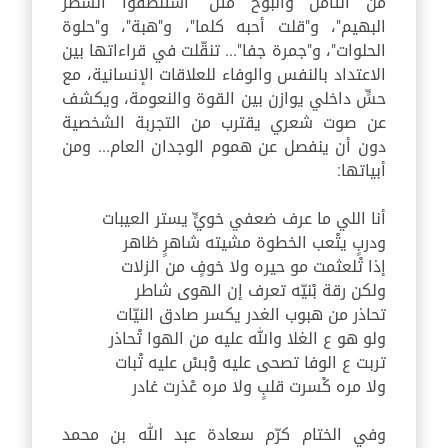
من التأمل والبوح مثل
"
استنطقوا السطر
البهيم
"
، و
"
قلت أحبه كلما
"
، و
"
هبة
"
، و
"
حلوة
الحلوات
"
، و
"
جمرة جفا
"...
تنقّلت في قراءاتها بين
الاعتداد بالنفس والوفاء للعلاقات الإنسانية، مع
حسٍّ داخلي يوازن بين القوة والنعومة، ويكشف
عن صوت شعري يقترب من التجربة الشخصية
دون أن ينفصل عن هموم الوجدان العام... ومن
أبياتها
:
أنا اللي ما عرف ضعفي خويٍّ يستر العيبات
ودربٍ يتْعب الخطوة مشيته شاهرٍ ظاهر
إذا تْلعثمت مو حيره ولا خوفٍ من الزلات
ولكن رقة بْنيّه تعرف إن الهوى شاطر
تحاذر من هبوب الغدر يكسر صادق النيّات
ولو هو ع الغلا والله عليه من الهوا تْحاذر
تربت ع الوفا تصحى عليه وْبسْ عليه تْبات
ولا مره كْسرت قلبٍ ولا مره عْذرت غادر
وفي الختام كرّم سعادة عبد الله بن محمد