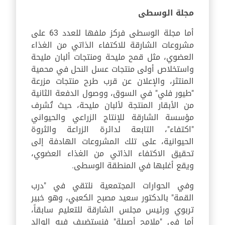
مجلة الوسطى
أما مجلة الوسطى فركز ملفها للعدد 63 على
مشروعات الشارقة للاكتفاء الذاتي من الغذاء
العضوي، مثل قمح مليحة ومنتجات ألبان مليحة
واستخلاص أولى منتجات عسل النحل في محمية
المنتثر، والإعلان عن قرب طرح منتجات مزرعة
"طيور فلي" في السوق، ووصول الدفعة الثانية
من الأبقار المنتجة لألبان مليحة، حيث تُشرف
مؤسسة الشارقة للإنتاج الزراعي والحيواني
"اكتفاء"، التابعة لدائرة الزراعة والثروة
الحيوانية، على تلك المشروعات الهادفة إلى
تحقيق الاكتفاء الذاتي من الغذاء العضوي،
ويقع أغلبها في المنطقة الوسطى.
وفي الحوارات المجتمعية نلتقي في "درب
القمة" بالدكتور سعيد مصبح الكعبي، وهو خبير
تربوي ورئيس مجلس الشارقة للتعليم سابقاً،
أما في "ملامح أصيلة" فنستضيف فيه الوالد