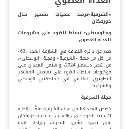
الغذاء العضوي
«الشرقية»
ترصد عمليات تشجير جبال
خورفكان
و«الوسطى» تسلط الضوء على
مشروعات
الغذاء العضوي
صدر عن دائرة الثقافة في الشارقة العدد «63»
من كل من مجلة «الشرقية» ومجلة «الوسطى»،
عن شهر ديسمبر 2024، واشتمل العددان على
موضوعات سلطت الضوء على تفاصيل المشهد
التطويري المتنامي في المنطقتين الوسطى
والشرقية.
مجلة الشرقية
خصص العدد 63 من مجلة الشرقية ملفَّ «إنجاز»
لتسليط الضوء على جهود بلدية مدينة خورفكان
على صعيد تشجير المدينة، وزيادة رقعة