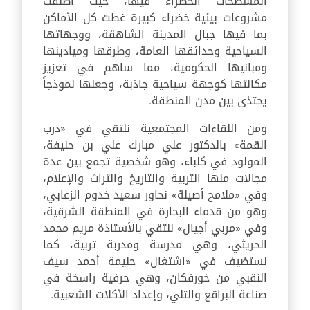
المسطحات الخضراء فيها، حيث أطلقت
مشروعات بيئية خضراء كبيرة غطت كل الأماكن
بما فيها جبال المدينة الشاهقة، ووجهاتها
السياحية وحدائقها العامة، وطرقها وميادينها
ومبانيها الحكومية، مما ساهم في تعزيز
مكانتها كوجهة سياحية جاذبة، وجعلها نموذجاً
يحتذى بين مدن المنطقة.
ومن اللقاءات المجتمعية نلتقي في «درب
القمة» بالدكتور علي مبارك علي بن حنيفة،
المولود في كلباء، وهو شخصية تجمع بين عدة
مجالات منها التربية والتاريخ والتراث والإعلام،
وفي «ملامح أصيلة» نحاور سعيد خدوم الزعابي،
وهو من قدماء البحارة في المنطقة الشرقية،
وفي «مربي أجيال» نلتقي بالأستاذة مريم محمد
الحريثي، وهي مدرسة ومدربة تربية، كما
نستضيف في «اشتغال» حليمة أحمد سيف
النقبي من خورفكان، وهي حرفية راسخة في
صناعة البراقع والتلي، وإعداد الأكلات الشعبية.