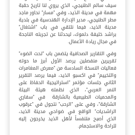
سيف سالم الطنيجي، الذي يروي لنا تاريخ حقبة
مهمة في مدينة الذيد، وفي "مسار" نحاور ماجد
مطر الطنيجي، مدير الإدارة الهندسية في بلدية
مدينة الذيد، فيما نلتقي في باب "اشتغال"
براشد خليفة دلموك، ليحدثنا عن تجربته الناجحة
في مجال ريادة الأعمال.
وفي التقارير الصحافية يتضمن باب "تحت الضوء"
تقريرين منفصلين يرصد الأول أبرز ما حوته
فعاليات النسخة السادسة من "معرض المغامرات
والتخييم" في اكسبو الذيد، فيما يرصد التقرير
الثاني جلسات مؤتمر "استراتيجية الحفاظ على
النمر العربي"، الذي نظمته هيئة البيئة
والمحميات الطبيعية بالشارقة في "سفاري
الشارقة"، وفي على "الرحب" نتجول في "عرقوب
الراشديات" الواقع في ضواحي مدينة الذيد،
الذي أصبح متنفساً لأهل الذيد يخرجون إليه
للراحة والاستجمام.