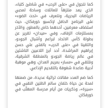
كما نتجول في «على الرحب» في شاطئ كلباء،
الذي يعد منتزهاً للعائلات وساحة لمحبي
الرياضات البحرية، ونتعرف في «تحت الضوء»
على البرنامج الحافل لإكسبو خورفكان، حيث
استضاف معرضين، أحدهما خاص بالعطور، والآخر
بمستلزمات الزفاف، وفي «ميدان» تقرير عن
بطولة كأس الاتحاد لبراعم وأشبال الجودو،
والتقينا في «على الدرب» بالفتى علي حسن
إبراهيم المراشدة، أحد أبرز اللاعبين الناشئين
في عالم رياضة الجودو بالمنطقة الشرقية،
ونلتقي في «مسار» بمريم العدان، وهي موهبة
أدبية صاعدة شغوفة بالتقديم الإذاعي.
كما ضم العدد مقالات تراثية عديدة، من ضمنها
لمحة عن حياة خلفان سالم الظنين النقبي في
«سيرة»، وذكريات من أيام مدرسة المهلّب في
خورفكان.