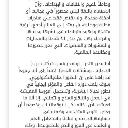
وحاملاً للقيم والثقافات والإبداعات، وأنّ
الاهتمام باللغة ليس محصوراً في مجالات أو
أمكنة محددة، ولا يقتصر فقط على مبادرات
محلية ووطنية، بل يمتد إلى العالم أجمع، برؤية
متقدة وجهود متواصلة في نشرها ودعمها
والارتقاء بها، من خلال الأنشطة والفعاليات
والمنشورات والملتقيات، التي تعزز حضورها
ومكانتها العالمية.
أما مدير التحرير نواف يونس؛ فيكتب عن (
الحضارة.. ومشكلات العصر)، لافتاً إلى أننا جميعاً
قد راهنا على أن التطور العلميالتكنولوجي،
سوف يلعب دوره الفاعل والمؤثر إيجابياً في
تطورالحياة البشرية، وتسهيل أمورها المعيشة
في العمل والتنقلوالعلاج والتعليم.. إلا أننا ما
نعيشه الآن يخالف كل التوقعاتتلك، وخصوصاً أن
بعض القوى المتقدمة، وظفته في
حساباتهاالخاصة والملحة واستغلال العلم
والعلماء في الفوز والنصر علىخصومها، وذلك