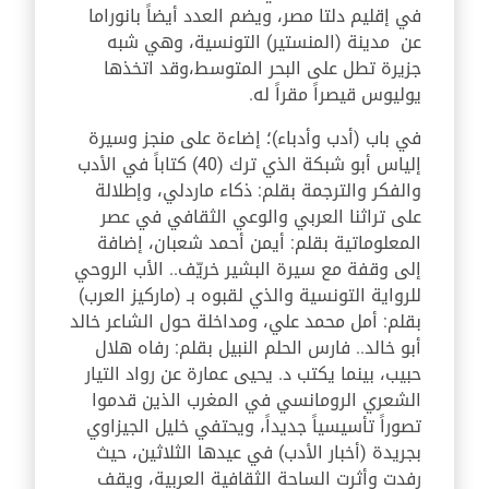
في إقليم دلتا مصر، ويضم العدد أيضاً بانوراما
عن مدينة (المنستير) التونسية، وهي شبه
جزيرة تطل على البحر المتوسط،وقد اتخذها
يوليوس قيصراً مقراً له.
في باب (أدب وأدباء)؛ إضاءة على منجز وسيرة
إلياس أبو شبكة الذي ترك (40) كتاباً في الأدب
والفكر والترجمة بقلم: ذكاء ماردلي، وإطلالة
على تراثنا العربي والوعي الثقافي في عصر
المعلوماتية بقلم: أيمن أحمد شعبان، إضافة
إلى وقفة مع سيرة البشير خريّف.. الأب الروحي
للرواية التونسية والذي لقبوه بـ (ماركيز العرب)
بقلم: أمل محمد علي، ومداخلة حول الشاعر خالد
أبو خالد.. فارس الحلم النبيل بقلم: رفاه هلال
حبيب، بينما يكتب د. يحيى عمارة عن رواد التيار
الشعري الرومانسي في المغرب الذين قدموا
تصوراً تأسيسياً جديداً، ويحتفي خليل الجيزاوي
بجريدة (أخبار الأدب) في عيدها الثلاثين، حيث
رفدت وأثرت الساحة الثقافية العربية، ويقف