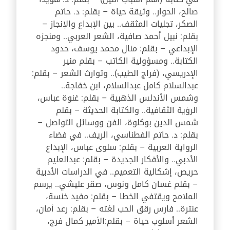
صالح، الحوار.. وثيقة حياة – بقلم: د. حاتم
الصكر، تجليات المثقف.. بين الإبداع والإنجاز –
بقلم: نبيل أحمد صافية، الشعر العربي.. ومنجزه
الإبداعي – بقلم: منال محمد يوسف، حدود
الكتابة.. ومسؤولية الكاتب – بقلم منير
الإدريسي، (فراج الطيب).. وتوارث الشعر – بقلم:
عبدالسلام كامل عبدالسلام، ابن خفاجة..
وشمس الأندلس الذهبية – بقلم: غنوة عباس،
الرؤية الثقافية.. والكتابة الحديثة – بقلم
شمس الدين بوكلوة، الفن ووسائل التواصل –
بقلم: د. حاتم الفطناسي، الريف.. في فضاء
الرواية العربية – بقلم: سلوى عباس، الإبداع
الأدبي.. والأفكار الجديدة – بقلم: عبدالعليم
حريص، إشكالية التعميم.. في الدراسات الأدبية
– بقلم غسان كامل ونوس، صقر عليشي.. يرسم
الملامح ويقتفي الخطا – بقلم: مفيد خنسة،
عنترة.. فارس رقق الحب لغته – بقلم: رعد أمان،
الشعر أسلوب حياة – بقلم:الأمير كمال فرج،