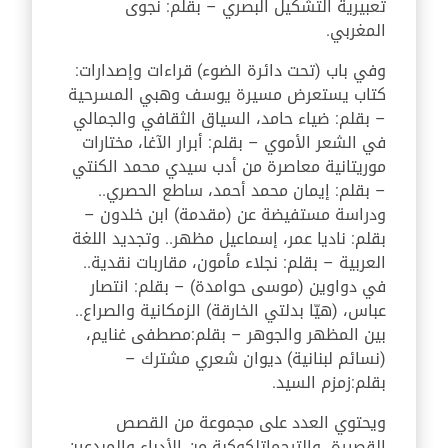
تعبيرية التشكيل البصري – بقلم: نجوى
المغربي.
وفي باب (تحت دائرة الضوء) قراءات وإصدارات:
كتاب يستعرض مسيرة يوسف وهبي المسرحية
– بقلم: ضياء حامد، السياق الثقافي والجمالي
في الشعر الأموي – بقلم: أبرار الآغا، مختارات
موريتانية معاصرة من أدب سيدي محمد الكنتي
– بقلم: إيمان محمد أحمد، ساطع الحصري..
ودراسة مستفيضة عن (مقدمة) ابن خلدون –
بقلم: ناديا عمر، إسماعيل مظهر.. وتجديد اللغة
العربية – بقلم: نجلاء مأمون، مقاربات نقدية..
في دواوين (موسى حوامدة) – بقلم: انتصار
عباس، (هيّا بدلتي الخارقة) الزمكانية والصراع..
بين المظهر والجوهر – بقلم:مصطفى غنايم،
(نسائم لبنانية) ديوان شعري مشترك –
بقلم:زمزم السيد.
ويحتوي العدد على مجموعة من القصص
القصيرة، والترجماتلكوكبة من الأدباء والمبدعين