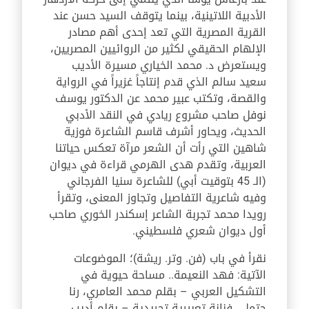
الأدبية اللاتينية، بينما يتوقف السيد حسن عند
القرية المصرية التي تعد إحدى أهم مصادر
الإلهام الحقيقي لكثير من الروائيين المصريين،
ويستعرض د. محمد الخياري مسيرة الأديب
سعيد سالم الذي قدم إنتاجاً غزيراً في الرواية
والقصة، وتكتب عبير محمد عن الدكتور يوسف
نوفل صاحب مشروع ريادي في النقد الأدبي
الحديث، ويحاور أشرف قاسم الشاعرة فوزية
شاهين التي رأت أن الشعر مرآة تعكس حياتنا
العربية، وتقدم هدى الهرمي قراءة في ديوان
(الـ 45 بتوقيت أبي) للشاعرة سنيا الفرجاني
وفيه شاعرية التفاصيل وتجاوز المعنى، وتقرأ
رويدا محمد تجربة الشاعر إسكندر الخوري صاحب
أول ديوان شعري فلسطيني.
نقرأ في باب (فن. وتر. ريشة)؛ الموضوعات
الآتية: فهد النعيمة.. مساحة حيوية في
التشكيل العربي – بقلم محمد العامري، رنا
حتمل.. فنانة تعبيرية تجريدية – بقلم أديب