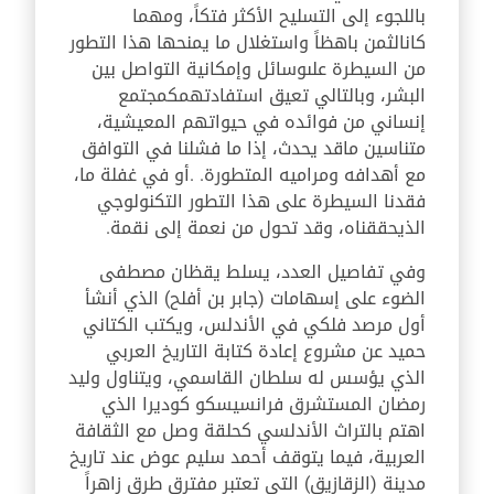
باللجوء إلى التسليح الأكثر فتكاً، ومهما
كانالثمن باهظاً واستغلال ما يمنحها هذا التطور
من السيطرة علىوسائل وإمكانية التواصل بين
البشر، وبالتالي تعيق استفادتهمكمجتمع
إنساني من فوائده في حيواتهم المعيشية،
متناسين ماقد يحدث، إذا ما فشلنا في التوافق
مع أهدافه ومراميه المتطورة. .أو في غفلة ما،
فقدنا السيطرة على هذا التطور التكنولوجي
الذيحققناه، وقد تحول من نعمة إلى نقمة.
وفي تفاصيل العدد، يسلط يقظان مصطفى
الضوء على إسهامات (جابر بن أفلح) الذي أنشأ
أول مرصد فلكي في الأندلس، ويكتب الكتاني
حميد عن مشروع إعادة كتابة التاريخ العربي
الذي يؤسس له سلطان القاسمي، ويتناول وليد
رمضان المستشرق فرانسيسكو كوديرا الذي
اهتم بالتراث الأندلسي كحلقة وصل مع الثقافة
العربية، فيما يتوقف أحمد سليم عوض عند تاريخ
مدينة (الزقازيق) التي تعتبر مفترق طرق زاهراً