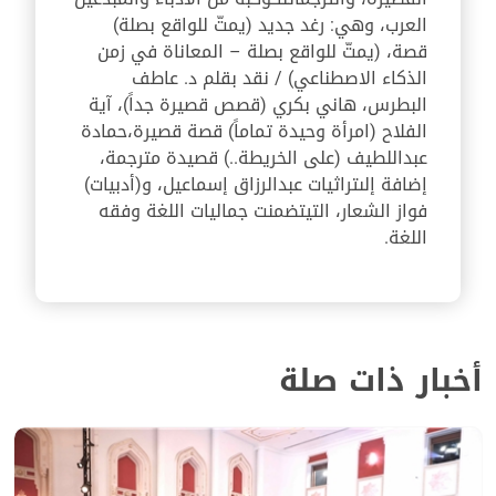
العرب، وهي: رغد جديد (يمتّ للواقع بصلة)
قصة، (يمتّ للواقع بصلة – المعاناة في زمن
الذكاء الاصطناعي) / نقد بقلم د. عاطف
البطرس، هاني بكري (قصص قصيرة جداً)، آية
الفلاح (امرأة وحيدة تماماً) قصة قصيرة،حمادة
عبداللطيف (على الخريطة..) قصيدة مترجمة،
إضافة إلىتراثيات عبدالرزاق إسماعيل، و(أدبيات)
فواز الشعار، التيتضمنت جماليات اللغة وفقه
اللغة.
أخبار ذات صلة