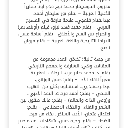
مخزوم، الموسيقار محمد نوح قدم لوناً مغايراً
للأغنية العربية – بقلم نور سليمان أحمد،
عبدالفتاح قلعجي.. علامة فارقة في المسرح
العربي – بقلم مفيد فهد نبزو، فيلم (أوبنهايمر)
والصراع بين العلم والأخلاق –بقلم أسامة عسل،
الدراما التاريخية واللغة العربية – بقلم مروان
ناصح.
من جهة ثانية؛ تضمّن العدد مجموعة من
المقالات وهي: الشارقة والمعجم التاريخي –
بقلم: د. محمد صابر عرب، الرحلات المغربية..
معبراً للقاء الآخر – بقلم: حسن الوزاني،
عبدالرحمنبدوي.. استقبلوه بكثير من التهيب
العلمي – بقلم: أحمد فرحات، النقد الأدبي..
و(وعي الذات والعالم) – بقلم: مالك صقور، بين
الشعر والغناء.. والذكاء الاصطناعي – بقلم:
اعتدال عثمان، الأدب الساخر.. بكاء من فرط
الضحك – بقلم: وجيه حسن، شهادات.. عبده جبير
في كتابه (أهم أسباب الليل) – بقلم: د. هويدا