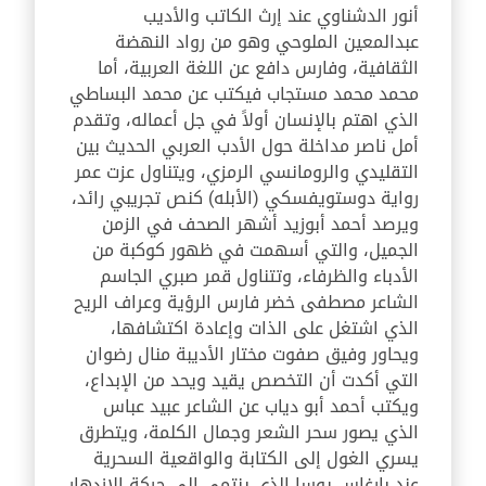
أنور الدشناوي عند إرث الكاتب والأديب
عبدالمعين الملوحي وهو من رواد النهضة
الثقافية، وفارس دافع عن اللغة العربية، أما
محمد محمد مستجاب فيكتب عن محمد البساطي
الذي اهتم بالإنسان أولاً في جل أعماله، وتقدم
أمل ناصر مداخلة حول الأدب العربي الحديث بين
التقليدي والرومانسي الرمزي، ويتناول عزت عمر
رواية دوستويفسكي (الأبله) كنص تجريبي رائد،
ويرصد أحمد أبوزيد أشهر الصحف في الزمن
الجميل، والتي أسهمت في ظهور كوكبة من
الأدباء والظرفاء، وتتناول قمر صبري الجاسم
الشاعر مصطفى خضر فارس الرؤية وعراف الريح
الذي اشتغل على الذات وإعادة اكتشافها،
ويحاور وفيق صفوت مختار الأديبة منال رضوان
التي أكدت أن التخصص يقيد ويحد من الإبداع،
ويكتب أحمد أبو دياب عن الشاعر عبيد عباس
الذي يصور سحر الشعر وجمال الكلمة، ويتطرق
يسري الغول إلى الكتابة والواقعية السحرية
عند بارغاس يوسا الذي ينتمي إلى حركة الازدهار