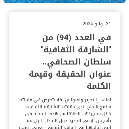
31 يوليو 2024
في العدد (94) من
"الشارقة الثقافية"
سلطان الصحافي..
عنوان الحقيقة وقيمة
الكلمة
أما
مدير
التحرير
نواف
يونس
؛
فاستعرض في مقالته
ملامح النجاح الذي حققته "الشارقة الثقافية"
خلال مسيرتها
،
انطلاقاً من هدف المجلة في
تأسيس الوعي الجديد حول القضايا الرئيسة
التي تواجهنا في الواقع الثقافي العربي، وتعبر