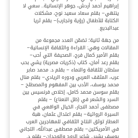
إبراهيم أحمد أردش، جوهر الإنسانية.. سعي لا
ينتهي
–
بقلم سعاد سعيد نوح، مشكلات
الكتابة للأطفال (رؤية وتجارب)
–
بقلم ثريا
عبدالبديع
.
من جهة ثانية؛ تضمّن العدد مجموعة من
المقالات وهي: القراءة والثقافة الإنسانية
–
بقلم الأمير كمال فرج، الصحيفة التي أحب
–
بقلم رعد أمان، كتاب (ذكريات مصرية) يشي بحب
سلطان للثقافة والنماء
–
بقلم د. محمد صابر
عرب، المثقف العربي ودوره الريادي
–
بقلم منال
محمد يوسف، الأدب بين المفهوم والمصطلح
–
بقلم سوسن محمد كامل، إخلاص فرنسيس بين
السرد والشعر في (ظل النعناع)
–
بقلم
مصطفى أحمد النجار، الخيال الواقعي في
السيرة الروائية
–
بقلم اعتدال عثمان، هبة
العطار توثق النتاج الثقافي للمهاجرين العرب
في الأمريكتين
–
بقلم مصطفى عبدالله، التجاني
يوسف بشير.. شاعر الروح والوجدان
–
بقلم د.