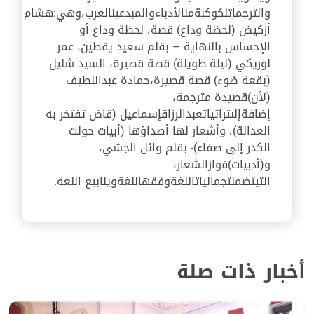
والترجمات
لكوكبة
من
الأدباء
والمبدعين
العرب،
وهي:
هشام
أزكيض
(
لحظة وداع
)
قصة
،
لحظة وداع أو
الإحساس بالنهاية
–
بقلم سعيد يقطين
،
عمر
لوريكي
(
ليلة طويلة
)
قصة قصيرة
،
السيد شليل
(
بقعة ضوء
)
قصة قصيرة،
حمادة عبداللطيف
(
لأن)
قصيدة مترجمة،
إضافة
إلى
تراثيات
عبدالرزاق
إسماعيل
(
قاض تفتخر به
العدالة
)،
وأشعار لها أصداؤها
(
أبيات حولت
الكدر إلى صفاء
)-
بقلم وائل الجشي
،
و(أدبيات)
فواز
الشعار
،
التي
تضمنت
جماليات
اللغة
وفقه
اللغة
وينابيع اللغة
.
أخبار ذات صلة