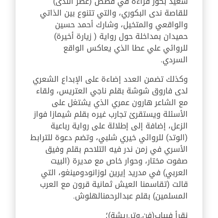
سعيد بكور قراءة في قصص (عطر الندى)
للقاصة ندى البكوري، والتي تتنوع بين الذاتي
والواقعي والمتخيل، وشارك أحمد حسين
حميدان بمداخلة حول رواية ( زيارة أخيرة)
للروائي علي عطا الذي يعاكس الواقع
السردي.
وكذلك تضمن العدد إضاءة على الإبداع الشعري
لدى فاروق شوشة بقلم ناجي العتريس، ولقاء
مع الشاعر هارون عمري الذي يشتغل على
الأسئلة ويستقرئ تجارب غيره بقلم شيمازا فواز
الزعل، إضافة إلى إطلالة على رواية رباعية
(الوتد) للروائي خيري شلبي
،
وتضم دعوة للترابط
الأسري في زمن ندر فيه التلاحم بقلم وفيق
صفوت مختار، وحوار خاص مع مديرة (البيت
العربي) في مدريد إيرين لوزانو
دومينغو
،
التي
قالت (تقاسمنا العيش ثمانية قرون مع العرب
المسلمين) بقلم عبدالرحمن
الهلوش
.
نقرأ في
باب
(فن.
وتر.
ريشة)
؛