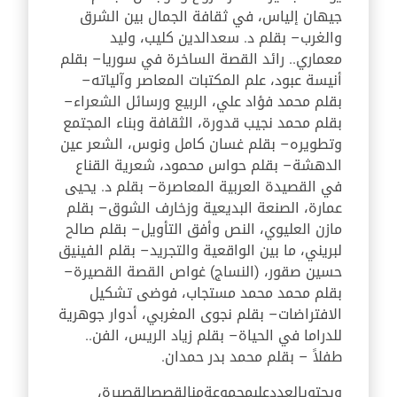
جيهان إلياس، في ثقافة الجمال بين الشرق
والغرب
–
بقلم د. سعدالدين كليب، وليد
معماري.. رائد القصة الساخرة في سوريا
–
بقلم
أنيسة عبود، علم المكتبات المعاصر وآلياته
–
بقلم محمد فؤاد علي، الربيع ورسائل الشعراء
–
بقلم محمد نجيب قدورة، الثقافة وبناء المجتمع
وتطويره
–
بقلم غسان كامل ونوس، الشعر عين
الدهشة
–
بقلم حواس محمود، شعرية القناع
في القصيدة العربية المعاصرة
–
بقلم د. يحيى
عمارة، الصنعة البديعية وزخارف الشوق
–
بقلم
مازن العليوي، النص وأفق التأويل
–
بقلم صالح
لبريني، ما بين الواقعية والتجريد
–
بقلم الفينيق
حسين صقور، (النساج) غواص القصة القصيرة
–
بقلم محمد محمد مستجاب، فوضى تشكيل
الافتراضات
–
بقلم نجوى المغربي، أدوار جوهرية
للدراما في الحياة
–
بقلم زياد الريس، الفن..
طفلاً
–
بقلم محمد بدر حمدان.
ويحتوي
العدد
على
مجموعة
من
القصص
القصيرة
،