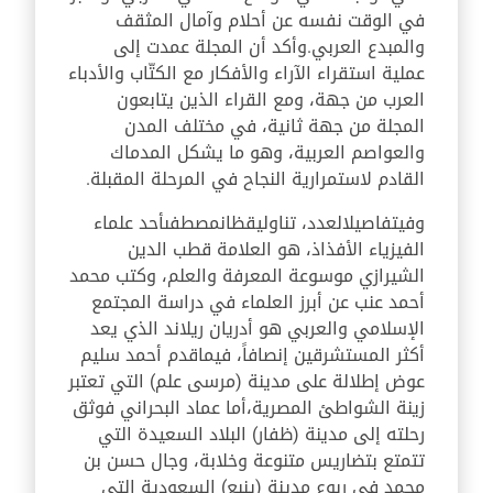
في الوقت نفسه عن أحلام وآمال المثقف
والمبدع العربي.
وأكد أن المجلة عمدت إلى
عملية استقراء الآراء والأفكار مع الكتّاب والأدباء
العرب من جهة، ومع القراء الذين يتابعون
المجلة من جهة ثانية، في مختلف المدن
والعواصم العربية، وهو ما يشكل المدماك
القادم لاستمرارية النجاح في المرحلة المقبلة.
وفي
تفاصيل
العدد
،
تناول
يقظان
مصطفى
أحد علماء
الفيزياء الأفذاذ
،
هو العلامة قطب الدين
الشيرازي موسوعة المعرفة والعلم
،
وكتب محمد
أحمد عنب عن أبرز العلماء في دراسة المجتمع
الإسلامي والعربي هو أدريان ريلاند الذي يعد
أكثر المستشرقين إنصافاً
،
فيما
قدم أحمد سليم
عوض إطلالة على مدينة (مرسى علم) التي تعتبر
زينة الشواطئ المصرية،
أما عماد البحراني فوثق
رحلته إلى مدينة (ظفار) البلاد السعيدة التي
تتمتع بتضاريس متنوعة وخلابة، وجال حسن بن
محمد في ربوع مدينة (ينبع) السعودية التي