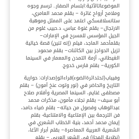
الموضوعات
الآتية:
ابتسام الصفار.. ترسم وجوه
وملامح أرواح غائرة
–
بقلم محمد العامري،
ستانسلافسكي اعتمد على الممثل وموهبة
الارتجال
–
بقلم غنوة عباس
،
د.
حبيب غلوم من
الجيل المؤسس للمسرح في الإمارات
–
بقلم
أحمد الماجد
،
فيلم (إنه تنين) قصة خيالية
تزيل الحواجز بين الكائنات
–
بقلم محمود
الغيطاني
،
أزمة التمدن والمعمار في السينما
الكورية
–
بقلم فارس خدوج
.
وفي
باب
(تحت
دائرة
الضوء)
قراءات
وإصدارات
:
حوارية
التاريخ والحاضر في (نور وتوت عنخ آمون)
–
بقلم
مصطفى غنايم، السينما المصرية وأفلام صلاح
أبو سيف
–
بقلم نجلاء مأمون، مذكرات محمد
عبدالوهاب وفصول من حياته
–
بقلم ضياء حامد،
فن الترجمة بين الإمتاعية والامتناعية- بقلم
إيمان محمد أحمد، بنية الخطاب الشعري في
الشعرية العربية المعاصرة
–
بقلم أبرار الآغا،
(نظرية المجاز) في الشعر العربي
–
بقلم