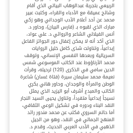
الربيعي بتجربة عبدالوهاب البياتي الذي أقام
وشائج عميقة مع الأدباء والقراء، وكتبت عبير
محمد عن أحد أعلام الأدب الوجداني وهو زكي
مبارك الذي لقبوه بـ (فارس البيان)، وحاور د.
أنس الفيلالي الشاعر والروائي د. علي عواد
،
الذي أكد أنه لا يمكن إغفال دور الجوائز الفاعل
إبداعياً، وتناولت شذى كامل خليل الروايات
السريالية وبعدها النفسي الإنساني، وتوقف
محمد الأرناؤوط عند الكاتب الموسوعي شمس
الدين سامي في الذكرى (120) لرحيله، وقرأت
نعيمة محمد سليمان سيرة (فتاة غسان) شاعرة
الوطن والمرأة والوجدان، وحاور هاني بكري
الكاتب والمبدع أشرف أبو اليزيد الذي يمثل
نسيجاً إبداعياً متفرداً، وتناول يحيى السيد النجار
النقد البناء ودوره في تشكيل الوعي الثقافي،
أما حاتم السروي فكتب عن محمد مندور رائد
المنهج الجمالي في النقد
،
وهو من الجيل
الذهبي في الأدب العربي الحديث، وقدم د.