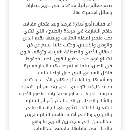
تضم معالم تراثية شاهدة على تاريخ حضارات
وقبائل استقرت بها.
أما في
باب
(أدب
وأدباء)
؛
فرصد وليد عثمان مقالات
حاكم الشارقة في جريدة (الخليج)
،
التي تشي
بحب متجذر لمهنة المتاعب وربطها بقيم الدين
والوطن والإنسان، وكتبت داليا سليم عن فن
المقال الأدبي والصحافة العربية، وتوقف شوي
تشينغ قوه عند الحضور القوي لنجيب محفوظ
في الصين، بينما استعرضت هبة النجار مسيرة
فاضل السباعي الذي حمل لواء الكلمة
ومشعلها، وتناولت ثراء هاني الأديب والشاعر
محمد خليفة التونسي الذي يعد من أبرز شعراء
مدرسة الديوان، وحاور محمد ياسر منصور الأديب
والشاعر قحطان بيرقدار
،
الذي رأى أن الكتابة
الشعرية للأطفال تتكئ على الجانب الجمالي
والتربوي، والتقى أشرف قاسم الكاتبة نجوى
عبدالرحمن التي مزجت بين التاريخ والواقع
والخيال في رواياتها، واحتفى عبدالرزاق