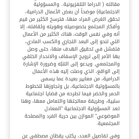
مقالته ( الدراما التلفزيونية.. والمسؤولية
الاجتماعية) موضحاً أن بعض الأعمال الدرامية،
تحقق الغرض المراد منها، فترسخ الكثير من قيم
وأفكار المجتمع بخصوصيته وهويته وثقافته، إلا
أنه وفي نفس الوقت، هناك الكثير من الأعمال
التي تنحو إلى البعد التجاري والكسب المادي،
فتفشل في تحقيق الهدف منها، حتى وصل
بها الأمر إلى ترويج الإسفاف والانحدار الخلقي
والمجتمعي. ويدعو إلى التنبّه وضرورة الإشارة
إلى الواقع، الذي وصلت إليه هذه الأعمال
الدرامية، من معايير بعيدة عما يسمى
بالمسؤولية الاجتماعية، بل وتجاوزها للخطوط
الحمر والخضر فيما تطرحه من قضايا اجتماعية
سلبية، وطريقة معالجتها والتعامل معها، وهنا
تعد المسؤولية الاجتماعية "المعادل
الموضوعي" الموازن بين حرية الفرد والمصلحة
المجتمعية.
وفي تفاصيل العدد، يكتب يقظان مصطفى عن