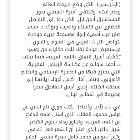
(الإدريسي)، الذي وضع خريطة للعالم
وجغرافيته، وتحتفي أميرة المليجي بدور
المستشرق أرمن آبل، الذي دعا إلى التواصل
الحضاري بين الإسلام والغرب، ويؤكد د. محمد
صابر عرب أهمية إنجاز موسوعة عربية موحدة
لتواصل التراث العربي في العلوم والفنون،
ويستعرض عبادة تقلا ثلاث حكايات من روسيا
تكشف أسرار التعلق باللغة العربية، فيما يكتب
د. أحمد سوالم عن مكناسة الزيتون المغربية،
التي يمتزج فيها فن العمارة الإسلامي والطابع
الأوروبي، وتنقل آمال كامل أجواء زيارتها إلى
منطقة الضنيّة، إحدى أجمل المناطق سحراً
وطبيعة في شمالي لبنان.
في باب (أدب وأدباء)؛ يكتب فوزي تاج الدين عن
عباس محمود العقاد، الذي استل قلمه للدفاع
عن اللغة العربية، وتحاور وداد سلوم الشاعر
شربل داغر، الذي اعتبر أن الشعر فعل ثقافي،
وتقرأ سوسن محمد كامل سيرة سلمى الحفار