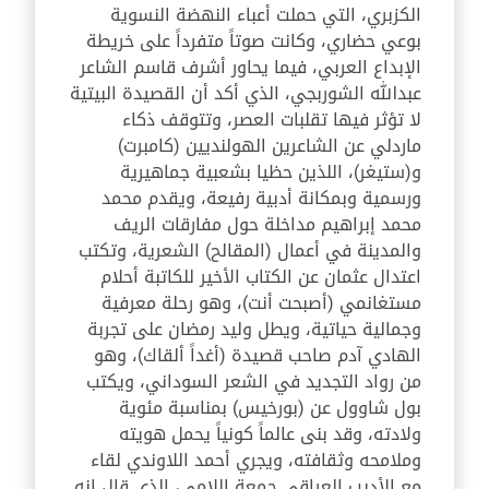
الكزبري، التي حملت أعباء النهضة النسوية
بوعي حضاري، وكانت صوتاً متفرداً على خريطة
الإبداع العربي، فيما يحاور أشرف قاسم الشاعر
عبدالله الشوربجي، الذي أكد أن القصيدة البيتية
لا تؤثر فيها تقلبات العصر، وتتوقف ذكاء
ماردلي عن الشاعرين الهولنديين (كامبرت)
و(ستيغر)، اللذين حظيا بشعبية جماهيرية
ورسمية وبمكانة أدبية رفيعة، ويقدم محمد
محمد إبراهيم مداخلة حول مفارقات الريف
والمدينة في أعمال (المقالح) الشعرية، وتكتب
اعتدال عثمان عن الكتاب الأخير للكاتبة أحلام
مستغانمي (أصبحت أنت)، وهو رحلة معرفية
وجمالية حياتية، ويطل وليد رمضان على تجربة
الهادي آدم صاحب قصيدة (أغداً ألقاك)، وهو
من رواد التجديد في الشعر السوداني، ويكتب
بول شاوول عن (بورخيس) بمناسبة مئوية
ولادته، وقد بنى عالماً كونياً يحمل هويته
وملامحه وثقافته، ويجري أحمد اللاوندي لقاء
مع الأديب العراقي جمعة اللامي، الذي قال إنه