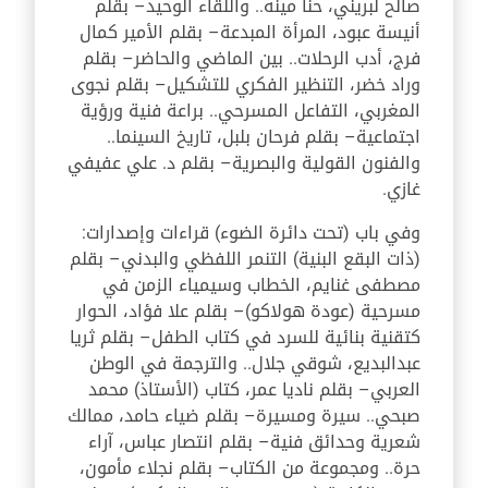
صالح لبريني، حنا مينه.. واللقاء الوحيد– بقلم
أنيسة عبود، المرأة المبدعة– بقلم الأمير كمال
فرج، أدب الرحلات.. بين الماضي والحاضر– بقلم
وراد خضر، التنظير الفكري للتشكيل– بقلم نجوى
المغربي، التفاعل المسرحي.. براعة فنية ورؤية
اجتماعية– بقلم فرحان بلبل، تاريخ السينما..
والفنون القولية والبصرية– بقلم د. علي عفيفي
غازي.
وفي باب (تحت دائرة الضوء) قراءات وإصدارات:
(ذات البقع البنية) التنمر اللفظي والبدني– بقلم
مصطفى غنايم، الخطاب وسيمياء الزمن في
مسرحية (عودة هولاكو)– بقلم علا فؤاد، الحوار
كتقنية بنائية للسرد في كتاب الطفل– بقلم ثريا
عبدالبديع، شوقي جلال.. والترجمة في الوطن
العربي– بقلم ناديا عمر، كتاب (الأستاذ) محمد
صبحي.. سيرة ومسيرة– بقلم ضياء حامد، ممالك
شعرية وحدائق فنية– بقلم انتصار عباس، آراء
حرة.. ومجموعة من الكتاب– بقلم نجلاء مأمون،