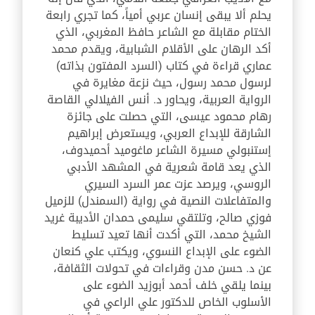
يحلم ألا يبقى إنسان عربي أمياً، كما تجري رابعة
الختام مقابلة مع الشاعر حافظ المغربي، الذي
أكد الرهان على الأقلام الشبابية، ويقدم محمد
عماري قراءة في كتاب (السرد المفتون بذاته)
لرسول محمد رسول، حيث نزعة مغايرة في
الرواية العربية، ويحاور د. أنس الفيلالي القاصة
رهام محمود عيسى، التي حصلت على جائزة
الشارقة للإبداع العربي، ويستعرض إبراهيم
إستنبولي مسيرة الشاعر ماغوميد أحميدوف،
الذي يعد قامة شعرية في المشهد الأدبي
الروسي، ويرصد عزت عمر السرد السيري
والمتفاعلات النصية في رواية (السمندل) للزميل
فوزي صالح، وتلتقي سليمى حمدان الأديبة غريد
الشيخ محمد، التي أكدت أنها تعيد تسليط
الضوء على الإبداع النسوي، ويكتب علي كنعان
عن د. حسن مدن وقراءات في تحولات الثقافة،
بينما يلقي خلف أحمد أبوزيد الضوء على
الأسلوب الخاص للدكتور علي الراعي في