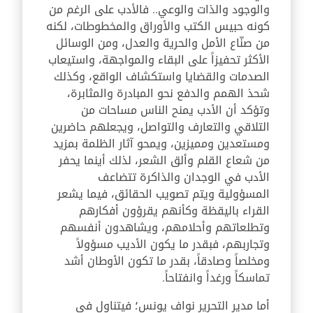
والوجود والذات والوعي.. فالأدب على الرغم من
كونه حبيس الكتب والأوراق والمخطوطات، لكنه
من صنّاع الأمل والحرية والعدل، ومن الوسائل
الأكثر تحفيزاً على البقاء والمواجهة، واستيعاب
الصدمات والقضايا واستكشاف الواقع، وكذلك
شحذ الهمم والدفع نحو المبادرة والمثابرة،
وتؤكد أن الأدب يمنح الناس مساحات من
التلاقي والتعارف والتواصل، ويجعلهم حاضرين
ومستعدين ومميزين، ويمحو آثار الظلمة بمزيد
من شعاع القلم وألق الشعر، لذلك أينما يحفر
الأدب في الوجدان والذاكرة تتضاعف
المسؤولية ويتم تصويب الحقائق، فيما يشعر
القراء باليقظة وكأنهم يقرؤون أفكارهم
وتطلعاتهم وأحلامهم، ويشاهدون أنفسهم
وتجاربهم، فبقدر ما يكون الأديب مسؤولاً
ومخلصاً وصادقاً، بقدر ما تكون الأوطان أشد
تماسكاً ورغداً وانفتاحاً.
أما مدير التحرير نواف يونس؛ فيتناول في