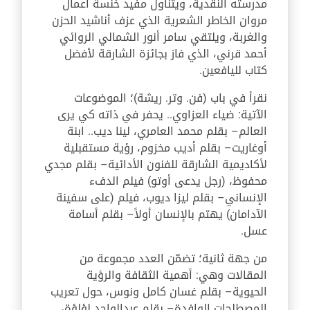
مدرسته النقدية، ويتناول مفيد خنسة أعمال
مروان الخاطر الشعرية الذي عزف أناشيد الحزن
والغربة، ويلتقي سامر أنور الشمالي الروائي
أحمد قرني، الذي فاز بجائزة الشارقة لأفضل
كتاب لليافعين.
نقرأ في باب (فن. وتر. ريشة)؛ الموضوعات
الآتية: ضياء العزاوي.. يحفر في ذاته كي يرى
العالم– بقلم محمد العامري، لينا ديب.. ابنة
أوغاريت– بقلم أديب مخزوم، رؤية مستقبلية
لأكاديمية الشارقة للفنون الأدائية– بقلم مجدي
محفوظ، (رجل يدعى أوتو) فيلم الدفء
الإنساني– بقلم ليزا ديوب، فيلم (على سفينة
الآدامان) يهتم بالإنسان أولاً– بقلم أسامة
عسل.
من جهة ثانية؛ تضمّن العدد مجموعة من
المقالات وهي: أهمية الثقافة والرؤية
الحيوية– بقلم غسان كامل ونوس، حول تعريب
المصطلحات الوافدة– بقلم عبدالواحد لؤلؤة،