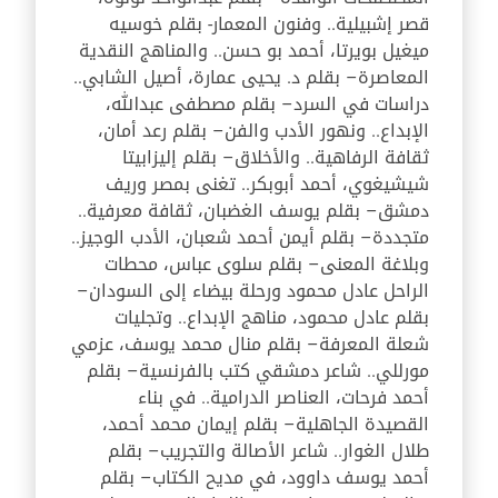
قصر إشبيلية.. وفنون المعمار- بقلم خوسيه
ميغيل بويرتا، أحمد بو حسن.. والمناهج النقدية
المعاصرة– بقلم د. يحيى عمارة، أصيل الشابي..
دراسات في السرد– بقلم مصطفى عبدالله،
الإبداع.. ونهور الأدب والفن– بقلم رعد أمان،
ثقافة الرفاهية.. والأخلاق– بقلم إليزابيتا
شيشيغوي، أحمد أبوبكر.. تغنى بمصر وريف
دمشق– بقلم يوسف الغضبان، ثقافة معرفية..
متجددة– بقلم أيمن أحمد شعبان، الأدب الوجيز..
وبلاغة المعنى– بقلم سلوى عباس، محطات
الراحل عادل محمود ورحلة بيضاء إلى السودان–
بقلم عادل محمود، مناهج الإبداع.. وتجليات
شعلة المعرفة– بقلم منال محمد يوسف، عزمي
مورللي.. شاعر دمشقي كتب بالفرنسية– بقلم
أحمد فرحات، العناصر الدرامية.. في بناء
القصيدة الجاهلية– بقلم إيمان محمد أحمد،
طلال الغوار.. شاعر الأصالة والتجريب– بقلم
أحمد يوسف داوود، في مديح الكتاب– بقلم