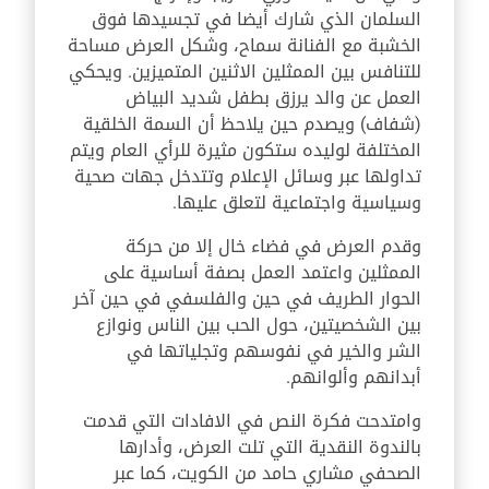
السلمان الذي شارك أيضا في تجسيدها فوق
الخشبة مع الفنانة سماح، وشكل العرض مساحة
للتنافس بين الممثلين الاثنين المتميزين. ويحكي
العمل عن والد يرزق بطفل شديد البياض
(شفاف) ويصدم حين يلاحظ أن السمة الخلقية
المختلفة لوليده ستكون مثيرة للرأي العام ويتم
تداولها عبر وسائل الإعلام وتتدخل جهات صحية
وسياسية واجتماعية لتعلق عليها.
وقدم العرض في فضاء خال إلا من حركة
الممثلين واعتمد العمل بصفة أساسية على
الحوار الطريف في حين والفلسفي في حين آخر
بين الشخصيتين، حول الحب بين الناس ونوازع
الشر والخير في نفوسهم وتجلياتها في
أبدانهم وألوانهم.
وامتدحت فكرة النص في الافادات التي قدمت
بالندوة النقدية التي تلت العرض، وأدارها
الصحفي مشاري حامد من الكويت، كما عبر