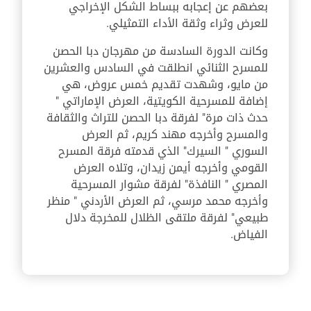
بعضهم عن إعجابه ببساط الشكل الإخراجي
للعرض وثراء وثقة الأداء التمثيلي.
وكانت الدورة السادسة من مهرجان دبا الحصن
للمسرح الثنائي انطلقت في السادس والعشرين
من مايو، وشهدت تقديم خمس عروض، هي
إضافة للمسرحية الكويتية، العرض الإماراتي "
حدث ذات مرة" لفرقة دبا الحصن للتراث والثقافة
والمسرح وأخرجه مهند كريم، ثم العرض
السوري " السيرك" الذي قدمته فرقة المسرح
القومي وأخرجه أيمن زيدان، وتلاه العرض
المصري " النافذة" لفرقة مشوار المسرحية
وأخرجه محمد مرسي، ثم العرض الأردني " منظر
طبيعي" لفرقة ملتقى الظلال للمخرجة دلال
الفياض.