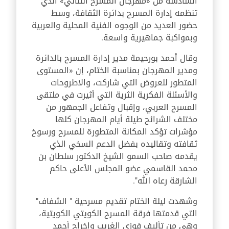
السادسة من «مهرجان المسرح الثنائي» الذي
تنظمه إدارة المسرح بدائرة الثقافة، وسط
حضور العديد من الوجوه الفنية المحلية والعربية
وبمواكبة جماهيرية واسعة.
وقال أحمد بورحيمة مدير إدارة المسرح بالدائرة
ومدير المهرجان بمناسبة الختام، إن «المستوى
المتطور للعروض التي شاركت، والاطروحات
والأسئلة الفكرية الثرية التي أثيرت في ملتقى
المسرح العربي، وإقبال وتفاعل الجمهور من
مختلف الشرائح طيلة أيام المهرجان كلها
مؤشرات تؤكد المكانة المتطورة للمسرح ورسوخ
ثقافته وتقاليده بفضل الدعم السخي الذي
يقدمه صاحب السمو الشيخ الدكتور سلطان بن
محمد القاسمي عضو المجلس الأعلى حاكم
الشارقة رعاه الله".
وشهدت ليلة الختام تقديم مسرحية " الشفاف"
التي قدمتها فرقة المسرح الكويتي الكويتية،
وهي من تأليف فوزي الغريب وإخراج أحمد