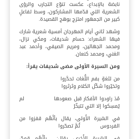
نابضة بالإبداع، عكست تنوّع التجارب والرؤى
الشعرية التي قدّمها المشاركون، وسط تفاعلٍ
كبير من الجمهور امتزج بوهج القصيدة.
وشهد ثاني أيام المهرجان أمسية شعرية شارك
فيها الشعراء: حسام شديفات، ومكي نزال،
ومحمد الجهالين، ومريم الصيفي، وأحمد عبد
الغني، ومحمد كنعان.
ومن السيرة الأولى مضى شديفات يقرأ:
من لثغةٍ بفم اللُّغات تحدَّروا
وتخيّروا شكّل الكلام وثرثروا
مُذ راودوا الأفكار قبل صعودها لم
يُمسِكوا إلا التي تتبخّرُ
في السّيرة الأُولى، يقال بأنَّهُم قفزوا من
الفردوس ثُمَّ تصحّروا
في السّيرة الأُخرى، يقال: بأنَّهُم قمحٌ،