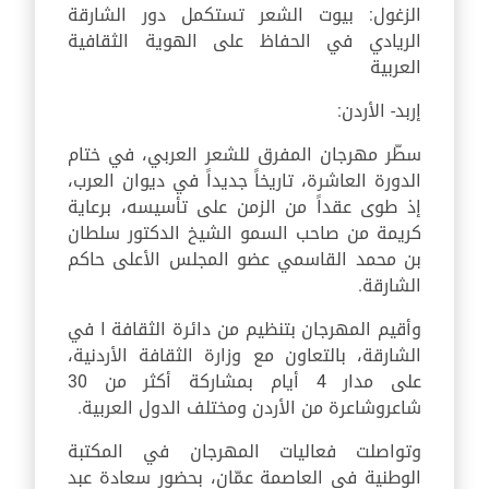
الزغول: بيوت الشعر تستكمل دور الشارقة
الريادي في الحفاظ على الهوية الثقافية
العربية
إربد- الأردن:
سطّر مهرجان المفرق للشعر العربي، في ختام
الدورة العاشرة، تاريخاً جديداً في ديوان العرب،
إذ طوى عقداً من الزمن على تأسيسه، برعاية
كريمة من صاحب السمو الشيخ الدكتور سلطان
بن محمد القاسمي عضو المجلس الأعلى حاكم
الشارقة.
وأقيم المهرجان بتنظيم من دائرة الثقافة ا في
الشارقة، بالتعاون مع وزارة الثقافة الأردنية،
على مدار 4 أيام بمشاركة أكثر من 30
شاعروشاعرة من الأردن ومختلف الدول العربية.
وتواصلت فعاليات المهرجان في المكتبة
الوطنية في العاصمة عمّان، بحضور سعادة عبد