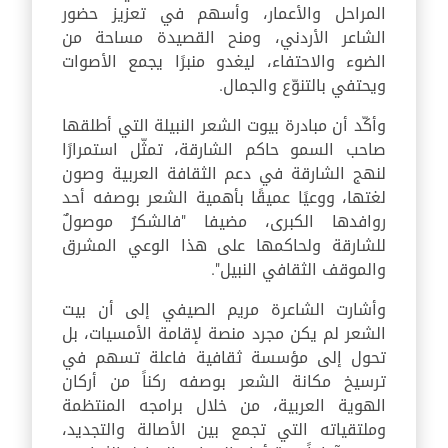
المراحل والأعمار، وأسهم في تعزيز حضور
الشاعر الأردني، ومنح القصيدة مساحة من
الضوء والاحتفاء، ليغدو منبرًا يجمع الأصوات
ويحتفي بالتنوّع والجمال.
وأكّد أن مبادرة بيوت الشعر النبيلة التي أطلقها
صاحب السمو حاكم الشارقة، تمثّل استمرارًا
لنهج الشارقة في دعم الثقافة العربية وصون
لغتها، ووعيًا عميقًا بأهمية الشعر بوصفه أحد
روافدها الكبرى، مضيفا "فالشكرُ موصولٌ
للشارقة ولحاكمها على هذا الوعي المشرق
والموقف الثقافي النبيل".
وأشارت الشاعرة مريم الصيفي إلى أن بيت
الشعر لم يكن مجرد منصة لإقامة الأمسيات، بل
تحول إلى مؤسسة ثقافية فاعلة تسهم في
ترسيخ مكانة الشعر بوصفه ركناً من أركان
الهوية العربية، من خلال برامجه المنتظمة
وملتقياته التي تجمع بين الأصالة والتجديد،