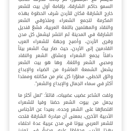
السمو حاكم الشارقة، بإقامة أول بيت للشعر
خارج الشارقة فكان للأردن شرف الحظوة بهذه
المكرمة لتجمع الشعراء ومتذوقي الشعر
والنقاد والمهتمين باللغة العربية، فشعّ قنديل
الشارقة في المدينة ثم انتشر ليشمل كل مدن
وقرى الأردن، وأصبح وجهة للشعراء العرب
القادمين إلى الأردن، حيث صار بيتُ الشعر بيتاً
دافئاً يجمع الشعراء وعشاق الشعر والنقاد
ومحبي الشعر واللغة. وها هو بيت الشعر
يشعل الشمعة العاشرة من الضياء والإبداع
واثق الخطى، مطوّرا كل عام من مكانته وممتدا
أكثر في سماء الجمال والإبداع والشعر".
ولفت الشاعر عضيب عضيبات، قائلاً: "لعل أكثرَ ما
يجعل من بيوت الشعر حضنا وفيا للشعراء
اقتصارُها على الشعر وحده، بعيدا عن الأجناس
الأدبية الأخرى، بمعنى أن مبادرة الشارقة فتحت
للشعر العربي بيوتا في مدن عربية عدة احتفاء
بهذا الأدب، وحفاظا عليه، ورغبةً في تعزيز