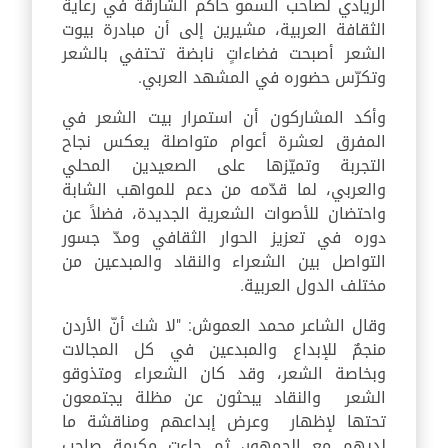
الريادي لصاحب السمو حاكم الشارقة في رعاية
الثقافة العربية، مشيرين إلى أن مبادرة بيوت
الشعر أصبحت فضاءاتٍ نابضة تحتفي بالشعر
وتكرّس حضوره في المشهد العربي.
وأكد المشاركون أن استمرار بيت الشعر في
المفرق لعشرة أعوام متواصلة يعكس نجاح
التجربة وتميّزها على الصعيدين المحلي
والعربي، لما قدّمه من دعم للمواهب الشابة
واحتضان للأصوات الشعرية الجديدة، فضلاً عن
دوره في تعزيز الحوار الثقافي ومدّ جسور
التواصل بين الشعراء والنقاد والمبدعين من
مختلف الدول العربية.
وقال الشاعر محمد العموش: "لا شك أنّ الأردن
منجمٌ للإبداع والمبدعين في كل المجالات
وبخاصة الشعر، وقد كان الشعراء ومتذوقو
الشعر والنقاد يبحثون عن مظلة يجتمعون
تحتها لإظهار وعرض إبداعهم ومناقشة ما
لديهم مع الجمهور، ثم جاءت مكرمة صاحب