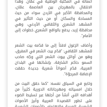
أعماله في المكتبة الوطنية في عمّان. وهذا
الانتقال بالمهرجان بين العاصمة عمّان،
والمحافظة الأكبر في الأردن سواء من حيث
المساحة والسكان أو من حيث التأثير في
المشهد الشعري والثقافي الأردني، وهي
محافظة إربد، يدفع بالواقع الشعري خطوات إلى
الأمام".
وأضاف الزغول لافتاً إلى ما قدّمه بيت الشعر
للمشهد الثقافي: "قدّم بيت الشعر في المفرق،
وهو من أوائل بيوت الشعر التي وجّه صاحب
السمو حاكم الشارقة، بإنشائها في البلدان
العربية، قدّم أصواتاً شعرية جديدة حققت
الإضافة المرجوّة".
وتابع في السياق نفسه: "كما حقق البيت من
خلال امسياته ومهرجاناته الدورية كثيراً من
أهدافه التي أنشأ من أجلها عبر تسليط الضوء
على تطور القصيدة العربية وأبرز الأصوات
الشعرية العربية والاهتمام بالأصوات الشعرية