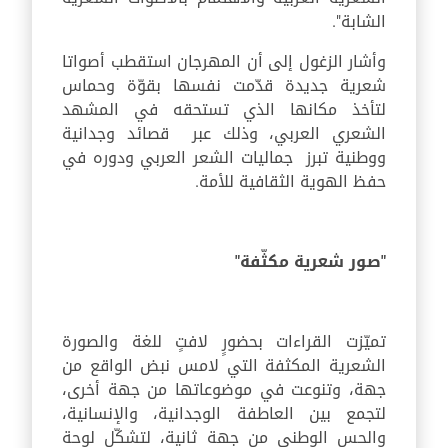
الشابة".
وأشار الزغول إلى أن المهرجان استقطب أصواتا
شعرية جديدة قدّمت نفسها بقوّة وحماس
لتأخذ مكانها الذي تستحقه في المشهد
الشعري العربي، وذلك عبر قصائد وجدانية
ووطنية تبرز جماليات الشعر العربي ودوره في
حفظ الهوية الثقافية للأمة.
"صور شعرية مكثّفة"
تميّزت القراءات بحضورٍ لافتٍ للغة والصورة
الشعرية المكثفة التي لامس نبض الواقع من
جهة، وتنوعت في موضوعاتها من جهة أخرى،
لتجمع بين العاطفة الوجدانية، والإنسانية،
والحس الوطني من جهة ثانية، لتشكّل لوحة