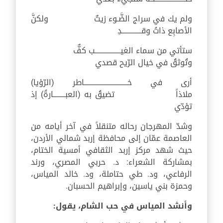
ولم يك في سراج الضَّـوء زيتٌ ولكنَّ
الأصابِع ذاتُ وقـــــــــــــدِ
ستأتي من سماء الغيـــــــــــــــــب كفٌّ
وتُوثقُ في خيال الرّيح قصدي
أرى في خـــــــــــــــــــــــــــــاطر (الرّؤيا)
ملاذاً تضيقُ به (العبــــــــارةُ) إذ
تؤدّي
وشدّ المهرجان رحاله متنقلاً في آخر أيامه من
العاصمة عمّان إلى محافظة إربد شمالي الأردن،
حيث شهد مركز إربد الثقافي أمسية الختام،
بمشاركة الشعراء: د. حربي المصري، ورند
الرفاعي، ود. طي حتاملة، ود. خالد المياس،
وحمزة بني ياسين، وإبراهيم الحسبان.
وأنشد المياس في حب الشام، يقول: