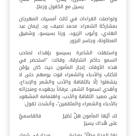
يسيل مع الحُقول وزعترُ.
وتواصلت القراءات في ثالث أمسيات المهرجان
بمشاركة الشعراء: محمد نصيف، ود. إيمان عبد
الهادي، وأيوب الزيود، ورنا بسيسو، وشفيق
العطاونة، وجاسر البزور.
واستهلت الشاعرة بسيسو بإهداء لصاحب
السمو حاكم الشارقة، وقالت: "استحضر في
هذه الأوقات إنجاز المأمون حيث كان يؤمّن
للكتاب والأدباء والشعراء قوت يومهم حتى لا
ينشغلوا إلّا بالثقافة والأدب والشعر والإبداع،
وأهدي لسموهّ الشعر، عرفاناً بجهوده ومنجزاته
على صعيد الثقافة والأدب، واهتمامه المشهود
بالأدباء والشعراء والمثقفين"، وأنشدت تقول:
لك أيّها المأمون هلَّ نَظيرُ فالقاسميُّ
على هُداك يسيرُ
زهرُ المجاز مظلّلٌ بعباءةٍ ويحار في شوك