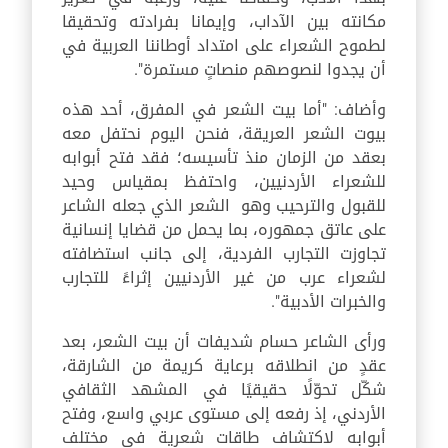
مكانته بين الآداب، وإيمانا بفرادته وتحقيقا
لطموح الشعراء على امتداد أوطاننا العربية في
أن يجدوا لنصوصهم منصاتٍ مستمرة".
وأضاف: "أما بيت الشعر في المفرق، أحد هذه
بيوت الشعر العريقة، فنحن اليوم نحتفل معه
بعقد من الزمان منذ تأسيسه؛ فقد فتح أبوابه
للشعراء الأردنيين، واحتفظ بمقياس وحيد
للقبول والترحيب وهو الشعر الذي جعله الشاعر
على عاتق جمهوره، بما يحمل من قضايا إنسانية
تجاوزت التجارب الفردية، إلى جانب استضافته
لشعراء عرب من غير الأردنيين إثراءً للتجارب
والخبرات الأدبية".
ورأى الشاعر حسام شديفات أن بيت الشعر، بعد
عقدٍ من انطلاقه برعاية كريمة من الشارقة،
شكّل تحوّلًا حقيقيًا في المشهد الثقافي
الأردني، إذ رفعه إلى مستوى عربي واسع، وفتح
أبوابه لاكتشاف طاقات شعرية في مختلف