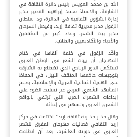
الله بن محمد العويس رئيس دائرة الثقافة في
الشارقة، والاستاذ محمد إبراهيم القصير مدير
إدارة الشؤون الثقافية في الدائرة، ود. سلطان
الزغول مدير مديرية ثقافة إربد، وفيصل السرحان
مدير بيت الشعر، وعدد كبير من المثقفين
والأدباء والأكاديميين والطلاب.
وأكّد الزغول في كلمة ألقاها في ختام
المهرجان أن بيوت الشعر في الوطن العربي
تستكمل الدور الريادي الذي تضطلع به الشارقة
بتوجيهات حاكمها المثقف النبيل، في الحفاظ
على الهوية الثقافية العربية والإسلامية، ودعم
المشهد الشعري العربي عبر تسليط الضوء على
إبداعات الشعراء العرب التي ترتقي بالواقع
الشعري العربي وتسهم في إغنائه.
وقال مدير مديرية ثقافة إربد:" اختتمت في مركز
إربد الثقافي فعاليات مهرجان المفرق للشعر
العربي في دورته العاشرة، بعد أن انطلقت