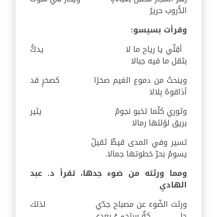
الدُّروب حريرُ
وقرأت بسيسو:
أقِلّي يا رياح ما لا يدكُّ
بثقل ما فيه جبالا
وينحتُ من دموع الغيم صخرًا كصخرٍ قد
أذاقوهُ بِلالا
وثوري كلّما تخبو نجومٌ يثير
بريق لؤلئها رمالا
تسير وفي المدى قيظٌ ثقيلٌ
يسومُ بحرّ خطوتها جمالا.
ومما ورثته من ضوء جدها، تقرأ د. عبد
الهادي
ورثت الضّوءَ عن مصباح جدّي لذلك
حلــــــــــــــــــــكةٌ ستجيءُ بعدي