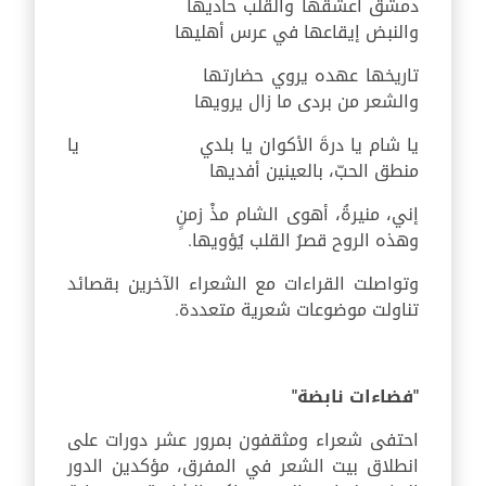
دمشق أعشقها والقلب حاديها
والنبض إيقاعها في عرس أهليها
تاريخها عهده يروي حضارتها
والشعر من بردى ما زال يرويها
يا شام يا درةَ الأكوان يا بلدي يا
منطق الحبّ، بالعينين أفديها
إني، منيرةُ، أهوى الشام مذْ زمنٍ
وهذه الروح قصرُ القلب يُؤويها.
وتواصلت القراءات مع الشعراء الآخرين بقصائد
تناولت موضوعات شعرية متعددة.
"
فضاءات نابضة
"
احتفى شعراء ومثقفون بمرور عشر دورات على
انطلاق بيت الشعر في المفرق، مؤكدين الدور