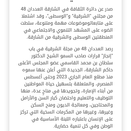
صدر عن دائرة الثقافة في الشارقة العددان 48
من مجلتي "الشرقية" و"الوسطى"، وقد اشتملا
على متابعاتوموضوعات مهمة ومتنوعة، سلطت
الضوء على المشهد التنموي والاجتماعي في
المنطقتين الوسطى والشرقية من الشارقة.
رصد العددان 48 من مجلة الشرقية في باب
"إنجاز" قرارات صاحب السمو الشيخ الدكتور
سلطان بن محمد القاسمي عضو المجلس الأعلى
حاكم الشارقة، الجديدة التي أعلن عنها سموه
منذ مطلع العام الجاري 2023 وحتى أغسطس
المنصرم، والمتعلقة بتسهيل حياة المواطنين
من أبناء الإمارة، وتجويدها في مناحٍ عدة، منها
التوظيف والتعليم واحتضان كبار السن والأرامل
والمحتاجين، ومعالجة الديون ومنح السكن
وغيرها، وغيرها من المكرمات السخية التي تركز
على الإنسان باعتباره اللبنة الأساسية في
الوطن وفي كل تنمية حضارية.