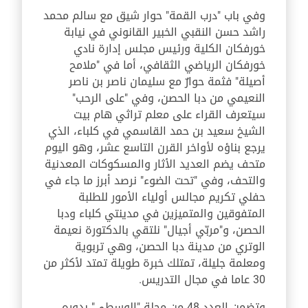
وفي باب "درب القمة" حوار شيق مع سالم محمد
راشد حسن النقبي الخبير القانوني في نيابة
خورفكان الكلية ورئيس مجلس إدارة نادي
خورفكان الرياضي الثقافي، أما في "ملامح
أصيلة" فثمة حوارٌ مع سليمان ناصر بن ناصر
النعيمي من دبا الحصن، وفي "على الرحب"
سيتعرف القراء على معلم تراثي هام بيت
الشيخ سعيد بن حمد القاسمي في كلباء، الذي
يرجع بناؤه لأواخر القرن التاسع عشر، وهو اليوم
متحف يضم العديد الأثار والمسكوكات المعدنية
والتحف، وفي "تحت الضوء" نرصد أبرز ما جاء في
حفلي تكريم مجالس أولياء الأمور للطلبة
المتفوقين والمتميزين في مدينتي كلباء ودبا
الحصن، و"مربّي أجيال" نلتقي بالدكتورة نعيمة
الوتري من مدينة دبا الحصن، وهي تربوية
ومعلمة جليلة، تمتلك خبرة طويلة تمتد لأكثر من
30 عاما في مجال التدريس.
وتضمن العدد 48 من مجلة "الوسطى" بدوره