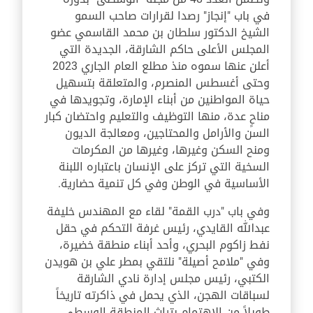
في باب "إنجاز" رصدا لقرارات صاحب السمو
الشيخ الدكتور سلطان بن محمد القاسمي عضو
المجلس الأعلى حاكم الشارقة، الجديدة التي
أعلن عنها سموه منذ مطلع العام الجاري 2023
وحتى أغسطس المنصرم، والمتعلقة بتسهيل
حياة المواطنين من أبناء الإمارة، وتجويدها في
مناحٍ عدة، منها التوظيف والتعليم واحتضان كبار
السن والأرامل والمحتاجين، ومعالجة الديون
ومنح السكن وغيرها، وغيرها من المكرمات
السخية التي تركز على الإنسان باعتباره اللبنة
الأساسية في الوطن وفي كل تنمية حضارية.
وفي باب "درب القمة" لقاء مع المهندس خليفة
عبدالله القايدي، رئيس غرفة التحكم في حقل
نفط زاكوم البحري، وأحد أبناء منطقة خضيرة،
وفي "ملامح أصيلة" نلتقي بمطر علي بن هويدن
الكتبي، رئيس مجلس إدارة نادي الشارقة
لسباقات الهجن، الذي يحمل في ذاكرته تاريخاً
طويلاً من الاهتمام بتراث المنطقة الوسطى،