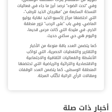
وفي "تحت الضوء" نرصد أبرز ما جاء في فعاليات
النسخة السابعة من "مهرجان الذيد للرطب"،
التي احتضنها مركز إكسبو-الذيد نهاية يوليو
الماضي، وفي باب "على الرحب" نزور منطقة
الخرم، في مليحة التي كانت مرعى قديما،
واليوم هي حي سكني حديث.
كما يتضمن العدد باقة منوعة من الأخبار
والتقارير والتغطيات الحصرية، التي تواكب
الأنشطة والفعاليات الثقافية والاجتماعية
والاقتصادية والتراثية والرياضية التي تحتضنها
المنطقة الوسطى، كما يتضمن العدد الوقفات
ومقالات الرأي الراتبة لكُتّاب المجلة.
أخبار ذات صلة