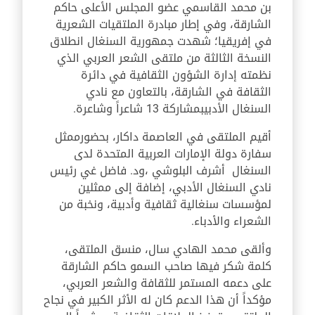
بن محمد القاسمي عضو المجلس الأعلى حاكم
الشارقة، وفي إطار مبادرة الملتقيات الشعرية
في إفريقيا؛ شهدت جمهورية السنغال انطلاق
النسخة الثالثة من ملتقى الشعر العربي الذي
نظمته إدارة الشؤون الثقافية في دائرة
الثقافة في الشارقة
،
بالتعاون مع نادي
السنغال الأدبي
بمشاركة
13
شاعراً وشاعرة
.
أقيم الملتقى في العاصمة داكار، بحضورممثل
سفارة دولة الإمارات العربية المتحدة لدى
السنغال
أشرف البلوشي
،
ود. فاضل غي رئيس
نادي السنغال الأدبي
،
إضافة إلى ممثلين
لمؤسسات سنغالية ثقافية وأدبية، ونخبة من
الشعراء والأدباء
.
وألقى محمد الهادي سال، منسق الملتقى،
كلمة شكر فيها صاحب السمو حاكم الشارقة
على دعمه المستمر للثقافة والشعر العربي،
مؤكداً أن هذا الدعم كان له الأثر الكبير في نجاح