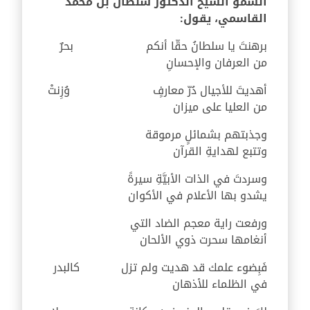
السمو الشيخ الدكتور سلطان بن محمد
القاسمي، يقول:
برهنتَ يا سلطانُ حقّا أنكم
بحرٌ
من العرفان والإحسانِ
أهديتَ للأجيال دُرّ معارفٍ
وُزِنتْ
من العليا على ميزان
وجذبتهم بشمائلٍ مرموقة
وتتبع لهدايةِ القرآن
وسردتَ في الذات الأبيَّةِ سيرةً
يشدو بها الأعلام في الأكوان
ورفعت راية معجم الضاد التي
أنغامها سحرت ذوي الألحان
فَبِضوء علمك قد هديت ولم تزل
كالبدر
في الظلماء للأذهان