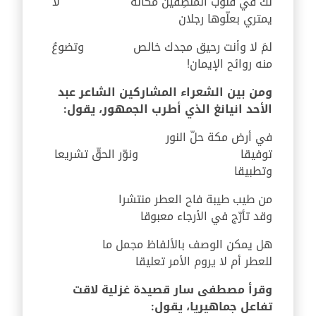
لكَ في قلوب المنصِفين مكانة
لا
يمتري بعلّوها رجلان
لمَ لا وأنت رحيق مجدك خالص
وتضوعُ
منه روائح الإيمان
!
ومن بين الشعراء المشاركين الشاعر عبد
الأحد انيانغ الذي أطرب الجمهور، يقول:
في أرض مكة حلّ النور
توفيقا
ونوّر الحقّ تشريعا
وتطبيقا
من طيب طيبة فاح العطر منتشرا
وقد تأرّج في الأرجاء معبوقا
هل يمكن الوصف بالألفاظ مجمل ما
للعطر أم لا يروم الأمر تعليقا
وقرأ مصطفى سار قصيدة غزلية لاقت
تفاعل جماهيريا، يقول: