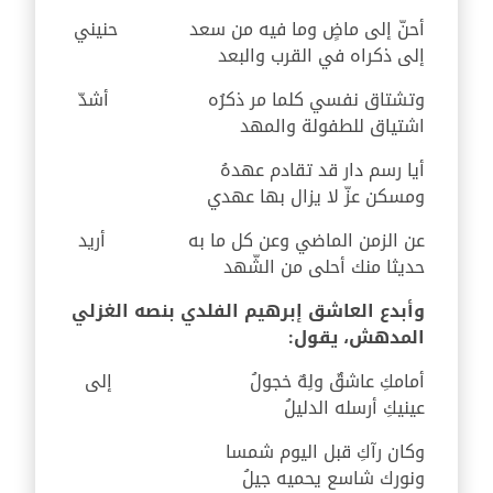
أحنّ إلى ماضٍ وما فيه من سعد
حنيني
إلى ذكراه في القرب والبعد
وتشتاق نفسي كلما مر ذكرُه
أشدّ
اشتياق للطفولة والمهد
أيا رسم دار قد تقادم عهدهُ
ومسكن عزّ لا يزال بها عهدي
عن الزمن الماضي وعن كل ما به
أريد
حديثا منك أحلى من الشّهد
وأبدع العاشق إبرهيم الفلدي بنصه الغزلي
المدهش، يقول:
أمامكِ عاشقٌ ولِهٌ خجولُ
إلى
عينيكِ أرسله الدليلُ
وكان رآكِ قبل اليوم شمسا
ونورك شاسع يحميه جيلُ