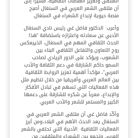
الملتقى وتعزيز العلاقات الثقافية، مشيراً إلى
أن ملتقى الشعر العربي في السنغال أصبح
منصة حيوية لإبداع الشعراء في السنغال.
وأعرب الدكتور فاضل غي رئيس نادي السنغال
الأدبي عن سعادته واعتزازه باستضافة
"
هذا
الحدث الثقافي المهم في السنغال، الذي
يعكس
روح التعاون والتفاعل الثقافي البناء بين
الشعوب، ويؤكد على الدور الريادي لصاحب
السمو حاكم الشارقة في دعم الثقافة والأدب
العربي
"،
مؤكداً أهمية تعزيز الروابط الثقافية
بين العالم العربي وأفريقيا من خلال تنظيم مثل
هذه الفعاليات التي تسهم في تبادل الأفكار
والإبداع، معرباً عن شكره للشارقة على دعمها
الكبير والمستمر للشعر والأدب العربي
.
وأكّد فاضل غي أن ملتقى الشعر العربي في
السنغال يعد الحدث الأهم في البلاد،
ومن أبرز
الفعاليات الثقافية الأدبية التي تحتفي بالشعر
العربي وتجمع بين الشعراء والمثقفين من