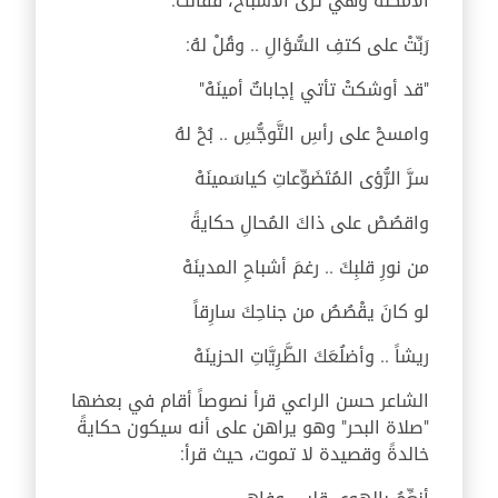
الأمكنة وهي ترى الأشباح، فقالت:
رَبِّتْ على كتفِ السُّؤالِ .. وقُلْ لهُ:
"قد أوشكتْ تأتي إجاباتٌ أمينَهْ"
وامسحْ على رأسِ التَّوجُّسِ .. بُحْ لهُ
سرَّ الرُّؤى المُتَضَوِّعاتِ كياسَمينَهْ
واقصُصْ على ذاكَ المُحالِ حكايةً
من نورِ قلبِكَ .. رغمَ أشباحِ المدينَهْ
لو كانَ يقْصُصُ من جناحِكَ سارِقاً
ريشاً .. وأضلُعَكَ الطَّرِيَّاتِ الحزينَهْ
الشاعر حسن الراعي قرأ نصوصاً أقام في بعضها
"صلاة البحر" وهو يراهن على أنه سيكون حكايةً
خالدةً وقصيدة لا تموت، حيث قرأ: