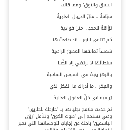
السبق والتوق" ومما قالت:
سبَّاقةٌ .. مثلَ الخيولِ العادِيةْ
توَّاقةٌ للمجدِ .. مثلَ فؤادِيَهْ
كم تنتمي للنورِ .. مُذ طلعتْ هنا
شمساً تُعانقها العصورُ الزاهيهْ
سلطانُها لا يرتضي إلا الضِّيا
والزهرَ ينبتُ في النفوسِ الساميهْ
والفِكرَ .. ما أدراكَ ما الفكرُ الذي
يُرسيه في كلِّ العقولِ الغاليهْ
ثم حددت ملامح تجلياتها بــ "خارطة للطريق"
وهي تستمع إلى "صوت الكون" وتتأمل "رؤى
الياسمين" باحثة عن إجاباتٍ لتوجساتها التي تعبر