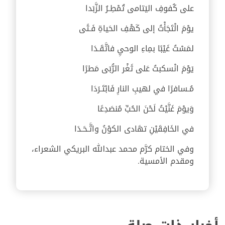
على كُفوفِ اليَتامى تُمْطِـرُ الزَّبَدا
يوْمَ الْتَجَأْتُ إلى كَهْفِ الحَياةِ فَـتًى
لمَسْتُ غَيْبًا بمِاءِ الوحيِ فاتَّقَـدَا
يَوْمَ انْسكبتُ عَلى ثَغْر الرُّبَى مَطرًا
مُـسافرًا في لهيبِ النارِ فَابْتَـرَدَا
وَيوْمَ غَنَّيْتُ لَحْنَ الحُبِّ مُنصَدِعًا
في الخَافِقَيْنِ تهَادى الكوْنُ واتَّـحَـدَا
وفي الختام كرَّم محمد عبدالله البريكي الشعراء،
ومقدم الأمسية.