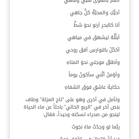
أنعِّمُ بالهوى قلبي وفاهي
أحبُّكِ والمحبَّةُ كلُّ جاهي
أنا كالبحرِ أرنو نحوَ شطٍّ
أبلِّلُهُ ليشهقَ في مياهي
أكحِّلُ بالنوارسِ أفقَ روحي
وأطلقُ موجتي نحوَ المتاهِ
وأؤمنُ أنَّني سأكونُ يوماً
حكايةَ عاشقٍ فوقَ الشفاهِ
وتأمل في أخرى وهو على "تاج العزلة" وطاف
بنص آخر في "الربع الخالي" باحثاً عن ماء الحياة
لينجو من صحراء تسكنه وحيداً، فقال:
ربَّما لو وجدْتُ ماءً نجَوتُ