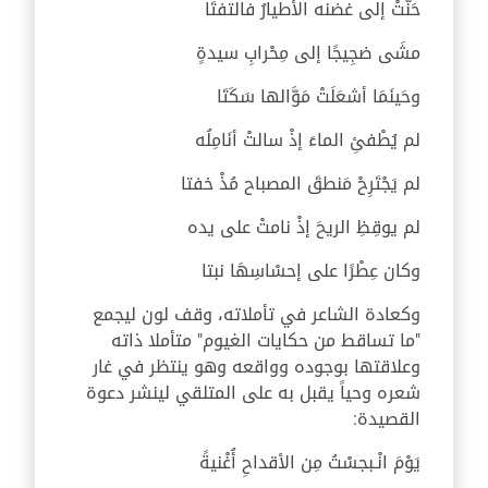
حَنَّتْ إلى غضنه الأطيارُ فالتفتَا
مشَى ضجِيجًا إلى مِحْرابِ سيدةٍ
وحَينَمَا أشعَلَتْ مَوَّالها سَكَتَا
لم يُطْفئِ الماءَ إذْ سالتْ أنَامِلُه
لم يَجْتَرِحْ مَنطقَ المصباح مُذْ خفتا
لم يوقِظِ الريحَ إذْ نامتْ على يده
وكان عِطْرًا على إحسْاسِهَا نبتا
وكعادة الشاعر في تأملاته، وقف لون ليجمع
"ما تساقط من حكايات الغيوم" متأملا ذاته
وعلاقتها بوجوده وواقعه وهو ينتظر في غار
شعره وحياً يقبل به على المتلقي لينشر دعوة
القصيدة:
يَوْمَ انْـبجسْتُ مِن الأقداحِ أُغْنيةً