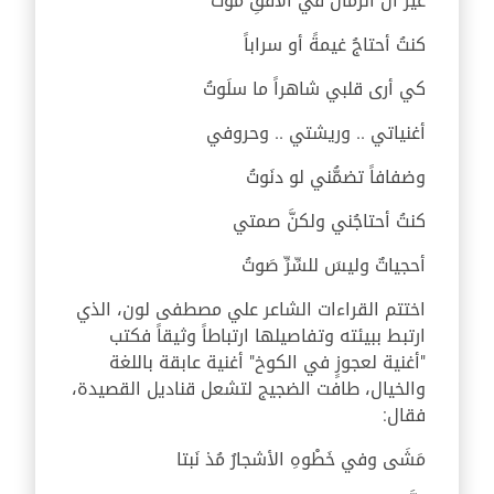
غيرَ أنَّ الرّمالَ في الأفقِ مَوتُ
كنتُ أحتاجُ غيمةً أو سراباً
كي أرى قلبي شاهراً ما سلَوتُ
أغنياتي .. وريشتي .. وحروفي
وضفافاً تضمُّني لو دنَوتُ
كنتُ أحتاجُني ولكنَّ صمتي
أحجياتٌ وليسَ للسِّرِّ صَوتُ
اختتم القراءات الشاعر علي مصطفى لون، الذي
ارتبط ببيئته وتفاصيلها ارتباطاً وثيقاً فكتب
"أغنية لعجوزٍ في الكوخ" أغنية عابقة باللغة
والخيال، طافت الضجيج لتشعل قناديل القصيدة،
فقال:
مَشَى وفي خَطْوهِ الأشجارُ مُذ نَبتا