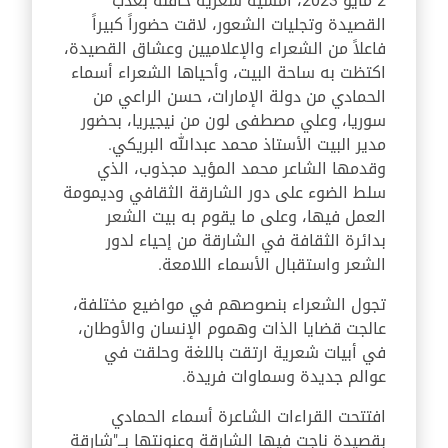
2 مايو 2023، أمسية شعرية حافلة بعذب
القصيدة وتجليات الشعور، لاقت حضوراً كبيراً
فاعلاً من الشعراء والإعلاميين وعشاق القصيدة،
اكتظت به ساحة البيت، وأحياها الشعراء أسماء
الحمادي من دولة الإمارات، حسن الراعي من
سوريا، وعلي مصطفى لون من نيجيريا، بحضور
مدير البيت الأستاذ محمد عبدالله البريكي.
وقدمها الشاعر محمد المؤيد مجذوب، الذي
سلط الضوء على دور الشارقة الثقافي وديمومة
العمل فيها، وعلى ما يقوم به بيت الشعر
بدائرة الثقافة في الشارقة من إحياء لدور
الشعر واستقبال الأسماء اللامعة.
تجول الشعراء بنصوصهم في مواضيع مختلفة،
عالجت قضايا الذات وهموم الإنسان والأوطان،
في أبيات شعرية ارتقت باللغة وحلقت في
عوالم جديدة وسماوات فريدة.
افتتحت القراءات الشاعرة أسماء الحمادي
بقصيدة ناجت فيها الشارقة وعنونتها بــ"شارقة