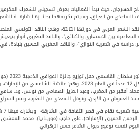
 المهرجان، حيث تبدأ الفعاليات بعرض تسجيلي للشعراء المكرمين
الساعدي من العراق، وسيتم تكريمهما بجائـــزة الشارقـــة للشعر ال
لنقد الشعر العربي في دورتها الثالثة، وهم: الناقد التونسي المنص
لمعاصرة بين الاستعاري والكنائي"، والناقد المغربي أنوار بنيعيش،
: دراسة في شعرية التوازي"، والناقد المغربي الحسين بنبادة، في ا
في ثاني أيام ا
بإبداعاتهم الشعرية في مجلة القوافي خلال 12 عدداً في العام 2023، وهم
وعماد أفقير من المغرب، وعبد العزيز الهمامي من تونس، ود. سا
محمد العموش من الأردن، ونوفل السعدي من المغرب، وعمر السراي 
في حين 
لرحمن الحميري (الإمارات)، علي حاجب (موريتانيا)، محمد المعشري 
اليوم نفسه توقيع ديوان الشاعر حسن الزهراني.