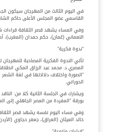
في اليوم الثالث من المهرجان سيكون الج
القاسمي عضو المجلس الأعلى حاكم الشارق
وفي المساء يشهد قصر الثقافة قراءات شعري
النعماني (عُمان)، حكم حمدان (المغرب)، أ
"ندوة فكرية"
تأتي الندوة الفكرية المصاحبة للمهرجان ت
المصري د. محمد عبد الرزاق المكي انطلاقا 
"الصورة واختلاف دلالاتها في لغة الشعر ا
الحوراني.
ويشارك في الجلسة الثانية كلا من: الناقد ا
بورقة "المفردة من العصر الجاهلي إلى الع
وفي مساء اليوم نفسه يشهد قصر الثقافة قر
خالد العيثان (العراق)، جعفر حجاوي (الأر
"قراءات متنوعة"