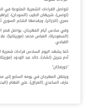
تتواصل القراءات الشعرية المتنوعة في ال
(تونس)، شريهان الطيب (السودان)، إبراهيم
عمري (الجزائر)، ويقدمها الشاعر السوري أ
وفي سادس أيام المهرجان، يواصل قصر الث
(السعودية)، العباس محمد (موريتانيا)، عل
القباحي.
كما يشهد اليوم السادس قراءات شعرية لكل 
آدم جبريل (تشاد)، خالد عبد الودود (موريتا
"خورفكان"
وينتقل المهرجان في يومه السابع إلى مد
عارف الساعدي (العراق)، علي النهام (الب