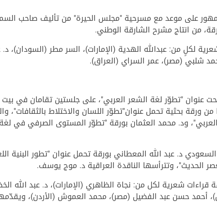
مهور على موعد مع مسرحية "مجلس الحيرة" من تأليف صاحب السمو
ة، من انتاج مشرح الشارقة الوطني.
ة لكلٍ من: عبدالله الهدية (الإمارات)، السر مطر (السودان)، د.
حمد شلبي (مصر)، عمر السراي (العراق).
حت عنوان "تطوّر لغة الشعر العربي"، على جلستين تقامان في بيت 
من ورقة بحثية تحمل عنوان"تطوّر اللسان والاختلاط بالثقافات"، و
لعربي"، ود. محمد العثمان بورقة "تطوّر المستوى الصرفي في لغة 
لسعودي د. عبد الله المعطاني بورقة تحمل عنوان "تطور البنية اللغو
صر الحديث"، وتترأسها الناقدة العراقية د. موج يوسف.
اءات شعرية لكل من: نجاة الظاهري (الإمارات)، د. عبد الله الخضي
دن)، أحمد حسن عبد الفضيل (مصر)، محمد العموش (الأردن)، ويقدّمه