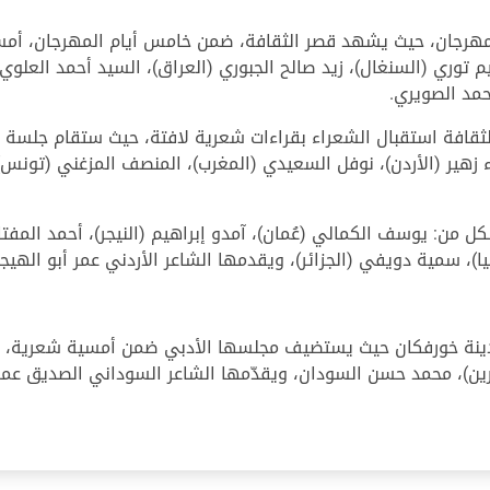
مهرجان، حيث يشهد قصر الثقافة، ضمن خامس أيام المهرجان، أمسية
 توري (السنغال)، زيد صالح الجبوري (العراق)، السيد أحمد العلوي
حمد الصويري.
قافة استقبال الشعراء بقراءات شعرية لافتة، حيث ستقام جلسة ص
اء زهير (الأردن)، نوفل السعيدي (المغرب)، المنصف المزغني (تون
من: يوسف الكمالي (عُمان)، آمدو إبراهيم (النيجر)، أحمد المفتاح
نيا)، سمية دويفي (الجزائر)، ويقدمها الشاعر الأردني عمر أبو الهيجا
ينة خورفكان حيث يستضيف مجلسها الأدبي ضمن أمسية شعرية، ال
حرين)، محمد حسن السودان، ويقدّمها الشاعر السوداني الصديق عمر