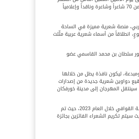
الجاري، فعاليات الدورة العشرين من مهرجان الشارقة للشعر العربي، وتستمر على مدى 7 أيام بمشاركة أكثر من 70 شاعراً وشاعرة وناقداً وإعلامياً
عربي، منصة شعرية مميزة في الساحة
، انطلاقاً من أسماء شعرية عربية مثّلت
ور سلطان بن محمد القاسمي عضو
ة، قائلاً: "يجمع مهرجان الشارقة للشعر العربي في هذه الدورة أكثر من 70 مبدعاً ومبدعة، ليكون نافذة يطل من خلالها
قيع دواوين شعرية جديدة من إصدارات
وان "تطوّر لغة الشعر العربي" يناقشها 7 نقّاد عرب، في حين سينتقل المهرجان إلى مدينة خورفكان
وأبرز العويس أن "جائزة القوافي"، ستواصل احتفاءها بالشعراء العرب، تقديراً لأبرز القصائد المنشورة في مجلة القوافي خلال العام 2023، حيث تم
سيتم تكريم الشعراء الفائزين بجائزة