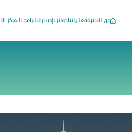
عن الدائرة
فعالياتنا
جوائزنا
إصداراتنا
برامجنا
المركز ال