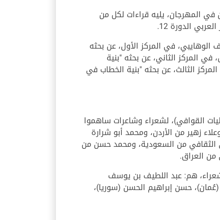
 في المهرجان، يليه قراءات لكل من
عربي الدورة 12.
ف الوهايبي، في المركز الأول، عن بحثه
 في المركز الثاني، عن بحثه "بنية
لمركز الثالث، عن بحثه "بنية الخطاب في
لمهرجان، تحتضن دارة الدكتور سلطان القاسمي حفل توزيع جائزة القوافي الذهبية 2023 (حوليات القوافي)، لشعراء وشاعرات ساهموا
: عائشة الشامسي من الإمارات، وعلاء زهير من الأردن، ومحمد أبو شرارة
مي الثقافي من السعودية، ومحمد حسن من
من العراق.
تتواصل فعاليات اليوم الثاني بأمسية شعرية تقام في قصر الثقافة في الشارقة، ويشارك فيها 7 شعراء، هم: عبد اللطيف بن يوسف
(عُمان)، حسن إبراهيم الحسن (سوريا)،