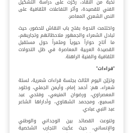
نخبة من النقاد، ركزت على دراسة التشكيل
الفني للقصيدة، وأثر التفاعلات الثقافية على
النص الشعري المعاصر.
واختتمت الندوة بفتح باب النقاش للحضور، حيث
تبادل الشعراء والجمهور ملاحظاتهم وتجاربهم،
ما أتاح حواراً حيوياً ومثمراً حول مستقبل
القصيدة العربية المعاصرة في ظل التحولات
الثقافية والفنية الراهنة.
"قراءات"
وتزيّن اليوم الثالث بجلسة قراءات شعرية، لستة
شعراء، هم: أحمد إمام، وأيمن الجملي، وخلود
المعصراوي، ورضوان المنيعي، وفتحي عبد
السميع، ومجحمد الشهاوي، وأداراها الشاعر
عبد النبي عبادي.
وتنوعت القصائد بين الوجداني والوطني
والإنساني، حيث عكيت التجارب الشخصية