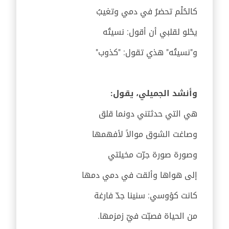
‏كالحُلْم تحضرُ في دمي وتغيبُ
‏يحْلو لقلبي أن أقول: نسيتُه
‏و"نسيتُه" هذي تقول: "كذوب"
وأنشد الجميلي، يقول:
هي التي حدثتني دونما قلق
وصاغت الشوق موالاً لأفهمها
وصورة صورة جرّت مخيلتي
إلى هواها وألقت في دمي دمها
كانت كؤوسي: سنينا جدّ فارغة
من الحياة فصبّت فيّ زمزمها.