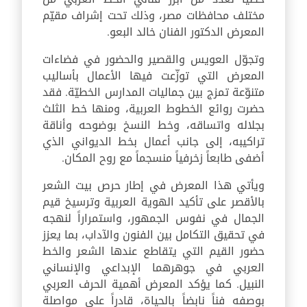
مختلف محافظات مصر، وذلك تحت إشراف مقيّم
المعرض الدكتور الفنان خالد البعو.
وتجوّل العويس والقصير والحضور في فضاءات
المعرض التي توزّعت فيها الأعمال بأساليب
متنوّعة تمزج بين جماليات المدارس الخطيّة. فقد
حضرت روائع الخطوط العربية، ومنها خط الثلث
بجلاله واتساقه، وخط النسخ بوضوحه وأناقة
تراكيبه، إلى جانب أعمال بخط الديواني الذي
أضفى طابعاً زخرفياً منسجماً مع روح المكان.
ويأتي هذا المعرض في إطار حرص بيت الشعر
بالأقصر على تأكيد الهوية العربية وترسيخ قيم
الجمال في نفوس الجمهور، واستمراراً لنهجه
في تحقيق التكامل بين الفنون والآداب، بما يعزز
حضور القيم التي يتقاطع عندها الشعر والخط
العربي في جوهرهما الإبداعي والإنساني
النبيل. كما يؤكد المعرض أهمية الحرف العربي
بوصفه فناً نابضاً بالحياة، قادراً على مواصلة