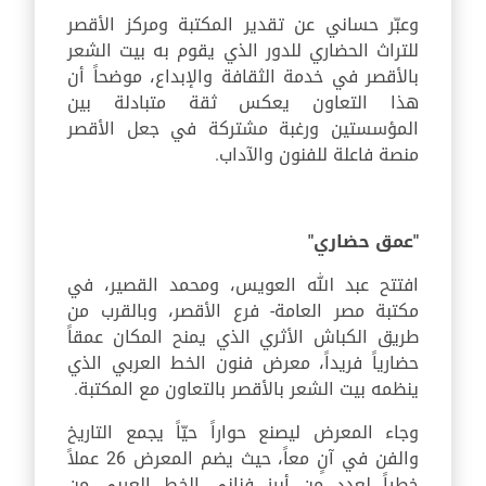
وعبّر حساني عن تقدير المكتبة ومركز الأقصر
للتراث الحضاري للدور الذي يقوم به بيت الشعر
بالأقصر في خدمة الثقافة والإبداع، موضحاً أن
هذا التعاون يعكس ثقة متبادلة بين
المؤسستين ورغبة مشتركة في جعل الأقصر
منصة فاعلة للفنون والآداب.
"عمق حضاري"
افتتح عبد الله العويس، ومحمد القصير، في
مكتبة مصر العامة- فرع الأقصر، وبالقرب من
طريق الكباش الأثري الذي يمنح المكان عمقاً
حضارياً فريداً، معرض فنون الخط العربي الذي
ينظمه بيت الشعر بالأقصر بالتعاون مع المكتبة.
وجاء المعرض ليصنع حواراً حيّاً يجمع التاريخ
والفن في آنٍ معاً، حيث يضم المعرض 26 عملاً
خطياً لعدد من أبرز فناني الخط العربي من