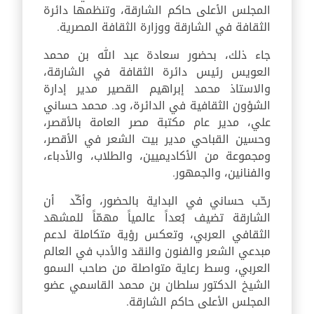
المجلس الأعلى حاكم الشارقة، وتنظمها دائرة
الثقافة في الشارقة ووزارة الثقافة المصرية.
جاء ذلك، بحضور سعادة عبد الله بن محمد
العويس رئيس دائرة الثقافة في الشارقة،
والاستاذ محمد إبراهيم القصير مدير إدارة
الشؤون الثقافية في الدائرة، ود. محمد حساني
علي، مدير عام مكتبة مصر العامة بالأقصر،
وحسين القباحي مدير بيت الشعر في الأقصر،
ومجموعة من الأكاديميين، والطلاب، والأدباء،
والفنانين، والجمهور.
رحّب حساني في البداية بالحضور، وأكّد أن
الشارقة تضيف بُعداً عالمياً مهمّاً للمشهد
الثقافي العربي، وتعكس رؤية متكاملة لدعم
مبدعي الشعر والفنون والنقد والأدب في العالم
العربي، وسط رعاية متواصلة من صاحب السمو
الشيخ الدكتور سلطان بن محمد القاسمي عضو
المجلس الأعلى حاكم الشارقة.