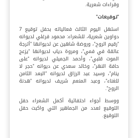
وقراءات شعرية.
"توقيعات"
استهل اليوم الثالث فعالياته بحفل توقيع 7
دواوين شعرية، للشعراء: محمود فرغلي لديوانه
"رقيم الروح"، وروضة شاهين عن لديوانها "أترجة
عالقة في فمي"، ومروة دياب لديوانها "يزعج
الموت قلبي"، وأحمد الجميلي لديوانه "على
حافة النهر"، وخالد سعدي عن ديوانه "حجر لا
ينام"، وسيد عبد الرزاق لديوانه "البعد الثامن
للغناء"، وعبد المنعم شريف لديوانه "هدنة
الروح".
ووسط أجواء احتفائية أكمل الشعراء حفل
التوقيع لعدد من الجماهير التي واكبت حفل
التوقيع.